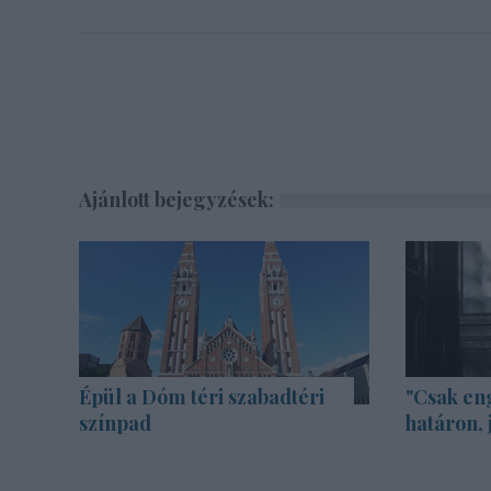
Ajánlott bejegyzések:
Épül a Dóm téri szabadtéri
"Csak en
színpad
határon, 