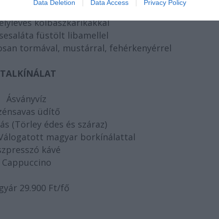
Data Deletion
Data Access
Privacy Policy
elyleves kolbászkarikákkal
esaláta füstölt libamellel
san tormával, mustárral, fehérkenyérrel
ITALKÍNÁLAT
Ásványvíz
zénsavas üdítő
tás (Törley édes és száraz)
 Válogatott magyar borkínálattal
szpresszó kávé
Cappuccino
gyár 29.900 Ft/fő