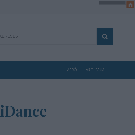
APRÓ
ARCHÍVUM
eriDance