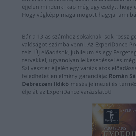
éjjelen mindenki kap még egy esélyt, hogy 
Hogy végképp maga mögött hagyja, ami bánto
Bár a 13-as számhoz sokaknak, sok rossz g
valóságot számba venni. Az ExperiDance Pr
telt. Új előadások, jubileum és egy Fergete
tervekkel, ugyanolyan lelkesedéssel és még
Szilveszter éjjelén egy varázslatos előadáss
feledhetetlen élmény garanciája:
Román Sá
Debreczeni Ildikó
mesés jelmezei és termés
élje át az ExperiDance varázslatot!