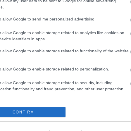
azac citrusos avokádóval
o allow my user data to be sent to Google for online advertising
ált kecskesajt golyó
s.
to allow Google to send me personalized advertising.
es füstölt sonka betéttel
j pezsgős káposztával, hagymásburgonya toronnya
o allow Google to enable storage related to analytics like cookies on
készült vargabéles, Tokaji mártással
evice identifiers in apps.
Vegyes sajttál
o allow Google to enable storage related to functionality of the website
ETÁRIÁNUS MENÜ
o allow Google to enable storage related to personalization.
ru céklahabbal (kanálon)
a avokádó salsával és kecskesajt golyóval
o allow Google to enable storage related to security, including
cation functionality and fraud prevention, and other user protection.
n pirított parmezános zsemlekockával
töltött canelloni sajtmártásban sütve
készült vargabéles, Tokaji mártással
CONFIRM
Vegyes sajttál
JNALI KÍNÁLAT