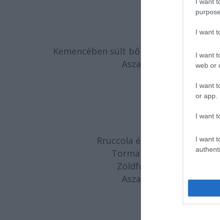
- füstölt l
I want t
- marin
purpose
I want 
Tormakrém lev
Kemencében sült bőrös mangalica kara
I want t
Aszalt sárgabarackkal 
web or d
I want t
or app.
VEG
I want t
Friss péká
Rruccola és galambbegy salát
I want t
authenti
Tormakrém leves olivába
Zöldfűszeres ricottával 
Aszalt sárgabarackkal 
HA