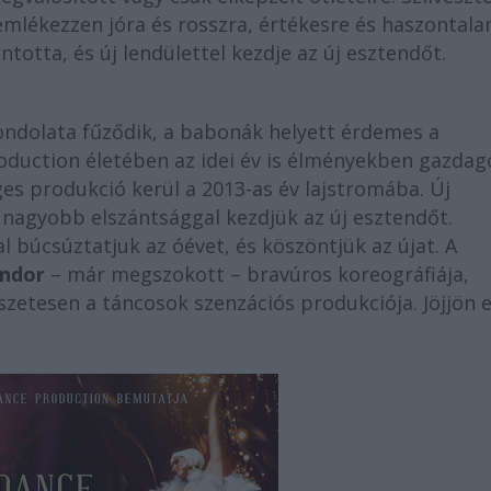
emlékezzen jóra és rosszra, értékesre és haszontala
tta, és új lendülettel kezdje az új esztendőt.
ondolata fűződik, a babonák helyett érdemes a
oduction életében az idei év is élményekben gazdag
ges produkció kerül a 2013-as év lajstromába. Új
 nagyobb elszántsággal kezdjük az új esztendőt.
al búcsúztatjuk az óévet, és köszöntjük az újat. A
ndor
– már megszokott – bravúros koreográfiája,
zetesen a táncosok szenzációs produkciója. Jöjjön e