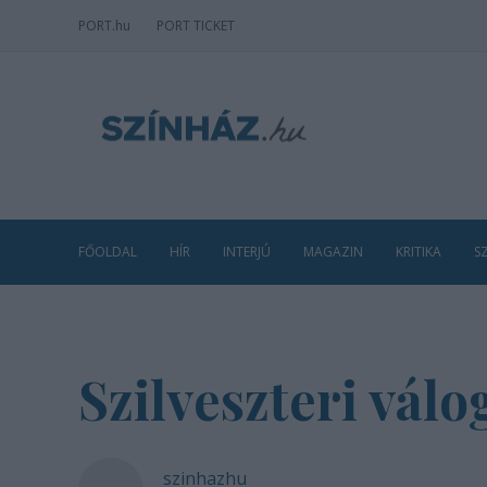
PORT
.hu
PORT TICKET
FŐOLDAL
HÍR
INTERJÚ
MAGAZIN
KRITIKA
S
Szilveszteri vál
szinhazhu