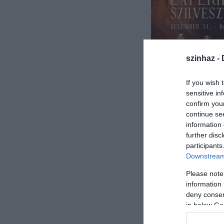
szinhaz -
If you wish 
sensitive in
confirm you
EXPER
continue se
information 
further disc
participants
Downstream 
20
Please note
22:00 - Exper
information 
deny consent
2
in below Go