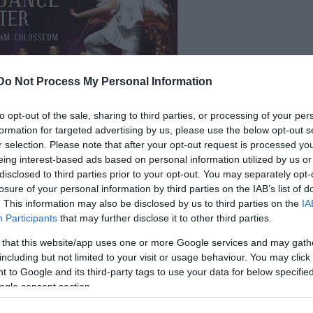
Do Not Process My Personal Information
to opt-out of the sale, sharing to third parties, or processing of your per
formation for targeted advertising by us, please use the below opt-out s
r selection. Please note that after your opt-out request is processed y
IDANCE SZILVESZTER
eing interest-based ads based on personal information utilized by us or
disclosed to third parties prior to your opt-out. You may separately opt-
Program:
losure of your personal information by third parties on the IAB’s list of
. This information may also be disclosed by us to third parties on the
IA
Participants
:00 - Ajtónyitás
that may further disclose it to other third parties.
 that this website/app uses one or more Google services and may gath
iDance Szilveszteri előadás
including but not limited to your visit or usage behaviour. You may click 
 to Google and its third-party tags to use your data for below specifi
4:00 - DJ Matiz
ogle consent section.