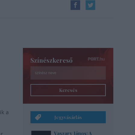
Színészkereső
Keresés
ik a
Jegyvásárlás
er
Vaszary János: A