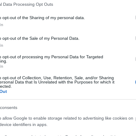
l Data Processing Opt Outs
 fogásos vacsorát, melynek kínálata:
o opt-out of the Sharing of my personal data.
OME ITALKÍNÁLAT
In
o opt-out of the Sale of my Personal Data.
ő (Törley édes és száraz)
In
Narancslé
to opt-out of processing my Personal Data for Targeted
ing.
nyvíz – korlátlan
In
tás (Törley édes és száraz)
o opt-out of Collection, Use, Retention, Sale, and/or Sharing
ersonal Data that Is Unrelated with the Purposes for which it
lected.
LVESZTERI MENÜ
Out
áru fűszervaj rózsával
consents
o allow Google to enable storage related to advertising like cookies on
s hideg ízelítő tál
evice identifiers in apps.
kenyérrel és balzsamos aszalt áfonyával