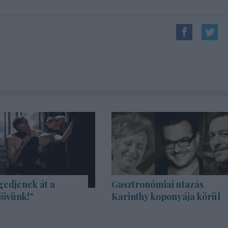
gedjenek át a
Gasztronómiai utazás
jövünk!"
Karinthy koponyája körül