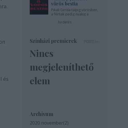
vörös bestia
nra.
Pikali Gerda talpig vörösben,
a férfiak pedig nyakig a
pácban - az Újszínházban!
hirdetés
Színházi premierek
on
Nincs
megjeleníthető
elem
l és
Archívum
2020 november
(
2
)