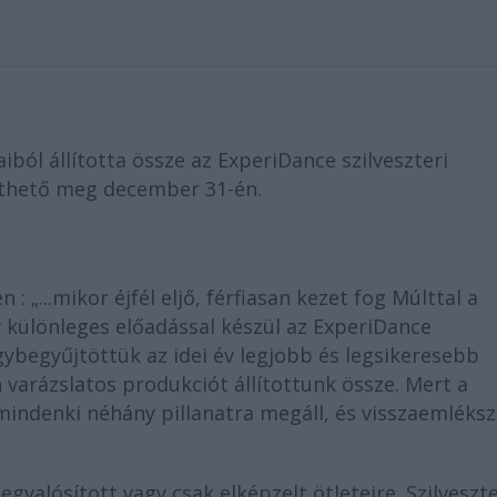
iból állította össze az ExperiDance szilveszteri
thető meg december 31-én.
: „...mikor éjfél eljő, férfiasan kezet fog Múlttal a
y különleges előadással készül az ExperiDance
gybegyűjtöttük az idei év legjobb és legsikeresebb
 varázslatos produkciót állítottunk össze. Mert a
 mindenki néhány pillanatra megáll, és visszaemléksz
egvalósított vagy csak elképzelt ötleteire. Szilveszt