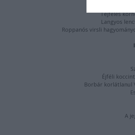
Tejfeles korh
Langyos lencs
Roppanós virsli hagyományo
S
Éjféli koccin
Borbár korlátlanul
E
A je