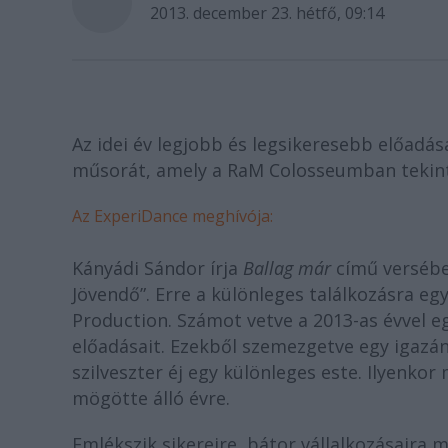
2013. december 23. hétfő, 09:14
Az idei év legjobb és legsikeresebb előadása
műsorát, amely a RaM Colosseumban tekin
Az ExperiDance meghívója:
Kányádi Sándor írja
Ballag már
című versében 
Jövendő”. Erre a különleges találkozásra eg
Production. Számot vetve a 2013-as évvel e
előadásait. Ezekből szemezgetve egy igazán
szilveszter éj egy különleges este. Ilyenkor
mögötte álló évre.
Emlékszik sikereire, bátor vállalkozásaira,m