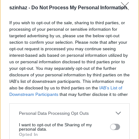
szinhaz -
Do Not Process My Personal Information
If you wish to opt-out of the sale, sharing to third parties, or
processing of your personal or sensitive information for
"
Mi voltunk az egyik első megrendelők. Nagyon
targeted advertising by us, please use the below opt-out
szeretünk színházba járni a férjemmel, de a
section to confirm your selection. Please note that after your
hagyományos színházakat már kicsit unjuk. Amikor
opt-out request is processed you may continue seeing
hallottam a lehetőségről, azonnal lecsaptam rá. Amúgy
interest-based ads based on personal information utilized by
is készültünk házibulit szervezni, és helyette inkább
us or personal information disclosed to third parties prior to
elhívtuk az előadást az otthonunkba. Nagyon tetszett,
your opt-out. You may separately opt-out of the further
hogy az élmény személyessé vált, a színészek még egy-
disclosure of your personal information by third parties on the
két olyan mondatot is becsempésztek a darabba, ami
IAB’s list of downstream participants. This information may
also be disclosed by us to third parties on the
IAB’s List of
ránk vonatkozott. Utána a barátaim közül többen is
Downstream Participants
that may further disclose it to other
meghívták a produkciót magukhoz"
- számolt
third parties.
be
Frankó Ágnes,
néző.
Please note that this website/app uses one or more Google
Personal Data Processing Opt Outs
Dollár Papa Gyermekei azonban nem csak
services and may gather and store information including but
magánlakásokban csíphetők el.
Szerelem
(Henrik
not limited to your visit or usage behaviour. You may click to
I want to opt-out of the Sharing of my
Ibsen:
Kis Eyolf
) című előadásuk a Trafó
personal data.
grant or deny consent to Google and its third-party tags to
Opted In
próbatermében látható
Sárosdi Lillával, Terhes
use your data for below specified purposes in below Google