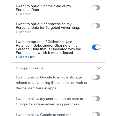
Sándorral
és
Erdős Bencével
kiegészülve,
consent section.
I want to opt-out of the Sale of my
legközelebb január 13-án. Februártól pedig újra
Personal Data.
Opted In
műsorra tűzik a
Bovary Emma
című monodrámát a
Je Suis Belle Párisi udvari showroomjában
Kiss-
I want to opt-out of processing my
Végh Emőkével
.
Personal Data for Targeted Advertising.
Opted In
I want to opt-out of Collection, Use,
Retention, Sale, and/or Sharing of my
Personal Data that Is Unrelated with the
Purposes for which it was collected.
Opted Out
Google consents
I want to allow Google to enable storage
related to advertising like cookies on web or
device identifiers in apps.
I want to allow my user data to be sent to
A társulatról:
Google for online advertising purposes.
I want to allow Google to send me