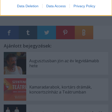
Data Deletion
Data Access
Privacy Policy
Ajánlott bejegyzések:
Augusztusban jön az év legvidámabb
hete
Kamaradarabok, kortárs drámák,
koncertszínház a Teátrumban