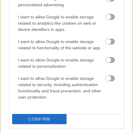
A társulat alapítói 2009 tavaszán, pályakezdő
personalized advertising.
színészekként álltak össze, és saját erejükből önálló
színházi produkciót hoztak létre. Tanulmányaikat a
I want to allow Google to enable storage
related to analytics like cookies on web or
Kaposvári Egyetem Művészeti Főiskolai Kar színész
device identifiers in apps.
szakos hallgatóiként folytatták 2006-2009
között,
Mohácsi János
osztályában. Azóta
I want to allow Google to enable storage
különleges helyszíneken, az adott tér sajátosságaira
related to functionality of the website or app.
koncentrálva hoznak létre olyan színházi
eseményeket, melyek nem a megszokásból és a
I want to allow Google to enable storage
színészi rutinból, hanem az adott pillanat
related to personalization.
valóságából építkeznek, és abból merítenek ihletet.
I want to allow Google to enable storage
related to security, including authentication
functionality and fraud prevention, and other
A társulatról bővebben:
user protection.
www.ittvagyunk.blog.hu
www.facebook.com/dollarpapa
CONFIRM