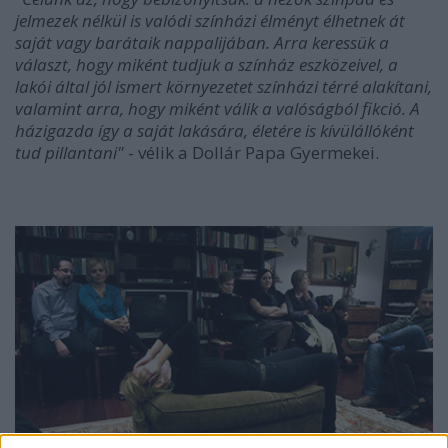
jelmezek nélkül is valódi színházi élményt élhetnek át
saját vagy barátaik nappalijában. Arra keressük a
választ, hogy miként tudjuk a színház eszközeivel, a
lakói által jól ismert környezetet színházi térré alakítani,
valamint arra, hogy miként válik a valóságból fikció. A
házigazda így a saját lakására, életére is kívülállóként
tud pillantani"
- vélik a Dollár Papa Gyermekei.