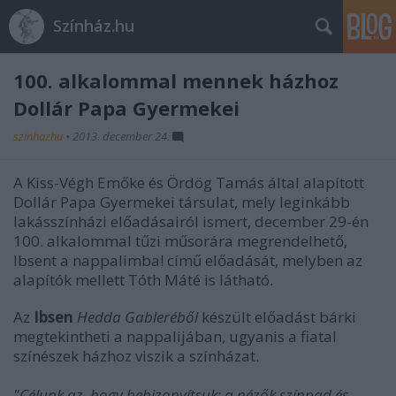
Színház.hu
100. alkalommal mennek házhoz
Dollár Papa Gyermekei
szinhazhu
•
2013. december 24.
A Kiss-Végh Emőke és Ördög Tamás által alapított
Dollár Papa Gyermekei társulat, mely leginkább
lakásszínházi előadásairól ismert, december 29-én
100. alkalommal tűzi műsorára megrendelhető,
Ibsent a nappalimba! című előadását, melyben az
alapítók mellett Tóth Máté is látható.
Az
Ibsen
Hedda Gableréből
készült előadást bárki
megtekintheti a nappalijában, ugyanis a fiatal
színészek házhoz viszik a színházat.
"Célunk az, hogy bebizonyítsuk: a nézők színpad és