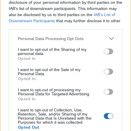
disclosure of your personal information by third parties on the
IAB’s list of downstream participants. This information may
also be disclosed by us to third parties on the
IAB’s List of
Downstream Participants
that may further disclose it to other
third parties.
Please note that this website/app uses one or more Google
Personal Data Processing Opt Outs
services and may gather and store information including but
not limited to your visit or usage behaviour. You may click to
I want to opt-out of the Sharing of my
Fotó: Görözdi Szilárd
personal data.
grant or deny consent to Google and its third-party tags to
Opted In
use your data for below specified purposes in below Google
consent section.
I want to opt-out of the Sale of my
A háború után, hogy bebiztosítsa magát, aranyat
Personal Data.
vásárol. Csakhogy hiba csúszik a számításba, mert
Opted In
az arany ára már nem a régi. Az idő múlásával egyre
I want to opt-out of processing my
rosszabbul megy az üzlet, Monori kénytelen bezárni
Personal Data for Targeted Advertising.
a boltot, s elrejteni aranyát, amit az egyetlen
Opted In
értékálló ingóságnak tart a romlott világban. Egy
I want to opt-out of Collection, Use,
nap mégis úgy dönt, hogy visszaveszi kezébe a
Retention, Sale, and/or Sharing of my
sorsát: csinál egy utolsó nagy üzletet…
Personal Data that Is Unrelated with the
Purposes for which it was collected.
Opted Out