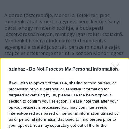
A darab főszereplője, Monori a Teleki téri piac
mindenki által ismert, nagynevű kereskedője. Sanyi
bácsi, ahogy mindenki szólítja, a budapesti
Józsefvárosban olyan, mint egy igazi falusi családfő.
Mindenkit ismer, mindenkiről tud mindent, s
egyengeti a családja sorsát, persze mindezt a saját
szájíze és értékrendje szerint. S közben Monori egész
életében Istennel harcol, azt hiszi, Istent is megveheti
kilóra. Hiszen így ragadja ki a halál torkából
szinhaz -
Do Not Process My Personal Information
diftériás unokáját is.
If you wish to opt-out of the sale, sharing to third parties, or
processing of your personal or sensitive information for
targeted advertising by us, please use the below opt-out
section to confirm your selection. Please note that after your
opt-out request is processed you may continue seeing
interest-based ads based on personal information utilized by
us or personal information disclosed to third parties prior to
your opt-out. You may separately opt-out of the further