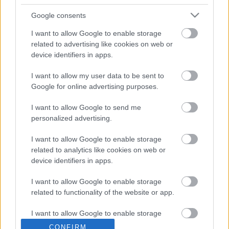
Az olvasópróbán a művet maga az író,
Bereményi
Google consents
Géza
olvasta fel. Monori szerepében
Tóth Tibort
láthatja majd a közönség, további főbb szereplők:
I want to allow Google to enable storage
Holocsy Krisztina, Bandor Éva, Tar Renáta, Fabó
related to advertising like cookies on web or
Tibor
és
Szabó Viktor
. Az előadást
Bagó Bertalan
device identifiers in apps.
rendezi, a premier
2014. február 21-én
, 19 órakor
lesz.
I want to allow my user data to be sent to
Google for online advertising purposes.
I want to allow Google to send me
Forrás: Komáromi Jókai Színház
personalized advertising.
I want to allow Google to enable storage
related to analytics like cookies on web or
device identifiers in apps.
I want to allow Google to enable storage
related to functionality of the website or app.
I want to allow Google to enable storage
Ajánlott bejegyzések:
related to personalization.
CONFIRM