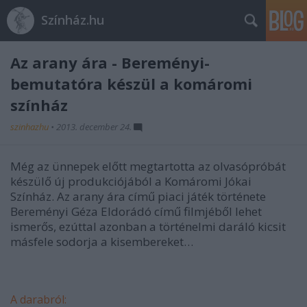
Színház.hu
Az arany ára - Bereményi-
bemutatóra készül a komáromi
színház
szinhazhu
•
2013. december 24.
Még az ünnepek előtt megtartotta az olvasópróbát
készülő új produkciójából a Komáromi Jókai
Színház. Az arany ára című piaci játék története
Bereményi Géza Eldorádó című filmjéből lehet
ismerős, ezúttal azonban a történelmi daráló kicsit
másfele sodorja a kisembereket…
A darabról: