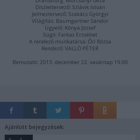
Dramaturg: Morcsányi Géza
Díszlettervező: Szlávik István
Jelmeztervező: Szakács Györgyi
Világítás: Baumgartner Sándor
Ügyelő: Kónya József
Súgó: Farkas Erzsébet
A rendező munkatársa: Őri Rózsa
Rendező: VALLÓ PÉTER
Bemutató: 2013. december 22. vasárnap 19.00
Ajánlott bejegyzések: