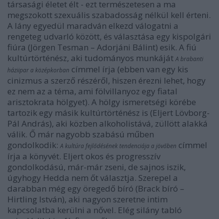
társasági életet élt - ezt természetesen a ma
megszokott szexuális szabadosság nélkül kell érteni.
A lány egyedül maradván elkezd válogatni a
rengeteg udvarló között, és választása egy kispolgári
fiúra (Jörgen Tesman – Adorjáni Bálint) esik. A fiú
kultúrtörténész, aki tudományos munkáját
A brabanti
címmel írja (ebben van egy kis
háziipar a középkorban
cinizmus a szerző részéről, hiszen érezni lehet, hogy
ez nem az a téma, ami fölvillanyoz egy fiatal
arisztokrata hölgyet). A hölgy ismeretségi körébe
tartozik egy másik kultúrtörténész is (Eljert Lövborg-
Pál András), aki közben alkoholistává, züllött alakká
válik. Ő már nagyobb szabású műben
gondolkodik:
címmel
A kultúra fejlődésének tendenciája a jövőben
írja a könyvét. Eljert okos és progresszív
gondolkodású, már-már zseni, de sajnos iszik,
úgyhogy Hedda nem őt választja. Szerepel a
darabban még egy öregedő bíró (Brack bíró –
Hirtling István), aki nagyon szeretne intim
kapcsolatba kerülni a nővel. Elég silány tabló