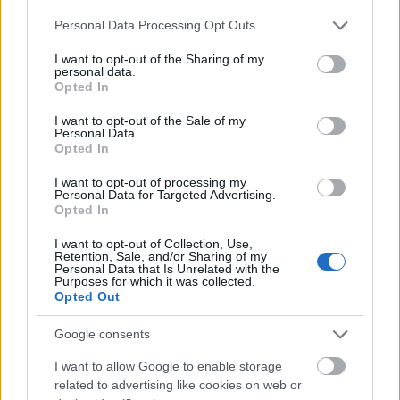
Please note that this website/app uses one or more Google
Personal Data Processing Opt Outs
services and may gather and store information including but
not limited to your visit or usage behaviour. You may click to
I want to opt-out of the Sharing of my
personal data.
grant or deny consent to Google and its third-party tags to
Opted In
use your data for below specified purposes in below Google
consent section.
I want to opt-out of the Sale of my
Personal Data.
Opted In
I want to opt-out of processing my
Personal Data for Targeted Advertising.
Opted In
I want to opt-out of Collection, Use,
Retention, Sale, and/or Sharing of my
5.
Personal Data that Is Unrelated with the
Purposes for which it was collected.
Opted Out
Google consents
I want to allow Google to enable storage
related to advertising like cookies on web or