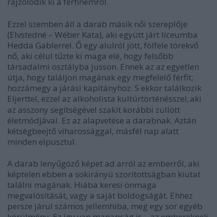
rajzolódik ki a férfinemről.
Ezzel szemben áll a darab másik női szereplője
(Elvstedné – Wéber Kata), aki együtt járt líceumba
Hedda Gablerrel. Ő egy alulról jött, fölfele törekvő
nő, aki célul tűzte ki maga elé, hogy felsőbb
társadalmi osztályba jusson. Ennek az az egyetlen
útja, hogy találjon magának egy megfelelő férfit;
hozzámegy a járási kapitányhoz. S ekkor találkozik
Eljerttel, ezzel az alkoholista kultúrtörténésszel
aki
,
az asszony segítségével szakít korábbi züllött
életmódjával. Ez az alapvetése a darabnak. Aztán
kétségbeejtő viharossággal, másfél nap alatt
minden elpusztul.
A darab lenyűgöző képet ad arról az emberről, aki
képtelen ebben a sokirányú szorítottságban kiutat
találni magának. Hiába keresi önmaga
megvalósítását, vagy a saját boldogságát. Ehhez
persze járul számos jellemhiba, meg egy sor egyéb
körülmény. Ez így van manapság is – az embereknek