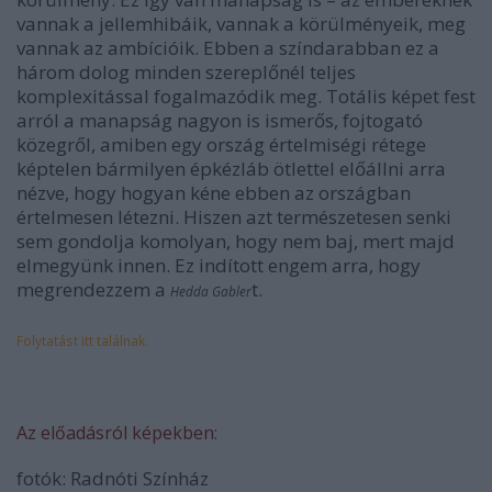
vannak a jellemhibáik, vannak a körülményeik, meg
vannak az ambícióik. Ebben a színdarabban ez a
három dolog minden szereplőnél teljes
komplexitással fogalmazódik meg. Totális képet fest
arról a manapság nagyon is ismerős, fojtogató
közegről, amiben egy ország értelmiségi rétege
képtelen bármilyen épkézláb ötlettel előállni arra
nézve, hogy hogyan kéne ebben az országban
értelmesen létezni. Hiszen azt természetesen senki
sem gondolja komolyan, hogy nem baj, mert majd
elmegyünk innen. Ez indított engem arra, hogy
megrendezzem a
t.
Hedda Gabler
Folytatást itt találnak.
Az előadásról képekben:
fotók: Radnóti Színház