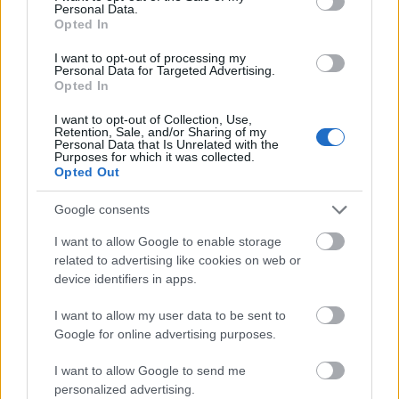
Personal Data.
Opted In
I want to opt-out of processing my
Personal Data for Targeted Advertising.
Fesztbaum Béla
Opted In
- A karácsonyi időszakban a színészek
I want to opt-out of Collection, Use,
mindennapjai is valamelyest elcsendesülnek?
Retention, Sale, and/or Sharing of my
Personal Data that Is Unrelated with the
Purposes for which it was collected.
- Éppen ellenkezőleg, hiszen míg a karácsonyi
Opted Out
ünnepkör másoknak pihenést és elcsendesedést
jelent, addig a színházi embereknek ez többnyire a
Google consents
munkáról szól. December 25-én és 26-án is játszunk,
I want to allow Google to enable storage
a két ünnep között is vannak fellépéseink, nem ritkán
related to advertising like cookies on web or
dupla előadások, tehát valójában ez extrán
device identifiers in apps.
megfeszített időszak a színészek számára.
I want to allow my user data to be sent to
- A színház a színész második otthona, a társulat
Google for online advertising purposes.
pedig egy második családot jelenthet számára.
Hogyan zajlik a közös ünneplés?
I want to allow Google to send me
personalized advertising.