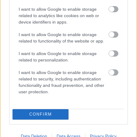
- Nem emlékszem az elmúlt évekből különösebben
családias jellegű ünneplésre. Valamivel talán
I want to allow Google to enable storage
related to analytics like cookies on web or
hosszabban maradunk egymással a társalgóban
device identifiers in apps.
előadás után, de itt azért mindenki magánember is,
úgyhogy természetes, hogy sietünk haza a
I want to allow Google to enable storage
szeretteinkhez. A színházban sok a januári születésű,
related to functionality of the website or app.
ezért némileg eltolva, ilyenkor szoktuk
megünnepelni a Karácsonyt is.
I want to allow Google to enable storage
related to personalization.
I want to allow Google to enable storage
related to security, including authentication
functionality and fraud prevention, and other
user protection.
CONFIRM
Data Deletion
Data Access
Privacy Policy