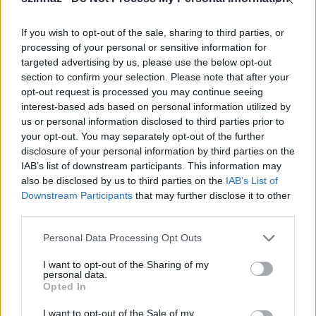
hogy Karácsonyra mézeskalácsot készítek. Saját
recept alapján gyúrom ki a tésztát, a díszítés pedig a
If you wish to opt-out of the sale, sharing to third parties, or
gyerekekkel közösen zajlik. Ez egy nagyon kellemes
processing of your personal or sensitive information for
ünnepi program, a végeredmény pedig szép is,
targeted advertising by us, please use the below opt-out
finom is. Először egy templomot készítettem el
section to confirm your selection. Please note that after your
asztali dísznek, és abból jött az ötlet, hátha a
opt-out request is processed you may continue seeing
Vígszínházat is meg tudnám formázni. Többnapi
interest-based ads based on personal information utilized by
munkám volt benne, a kupola például különösen
us or personal information disclosed to third parties prior to
nagy kreativitást igényelt, mert ki kellett találnom,
your opt-out. You may separately opt-out of the further
hogyan alkossam meg a megfelelő formát úgy, hogy
disclosure of your personal information by third parties on the
az ne legyen tömör. Végül egy almára dolgoztam rá
IAB’s list of downstream participants. This information may
a tésztát, a végén pedig a részeket csokoládéval
also be disclosed by us to third parties on the
IAB’s List of
ragasztottam össze.
Downstream Participants
that may further disclose it to other
third parties.
Please note that this website/app uses one or more Google
Personal Data Processing Opt Outs
services and may gather and store information including but
not limited to your visit or usage behaviour. You may click to
I want to opt-out of the Sharing of my
personal data.
grant or deny consent to Google and its third-party tags to
Opted In
use your data for below specified purposes in below Google
consent section.
I want to opt-out of the Sale of my