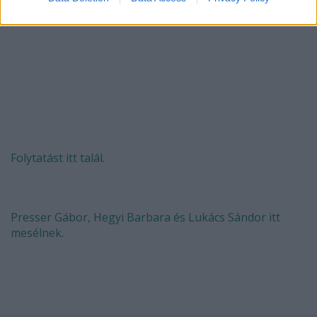
Folytatást itt talál.
Presser Gábor, Hegyi Barbara és Lukács Sándor itt
mesélnek.