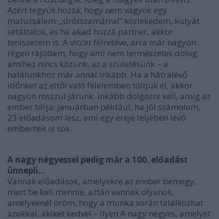
Azért tegyük hozzá, hogy nem vagyok egy
matuzsálem: „drótszamárral” közlekedem, kutyát
sétáltatok, és ha akad hozzá partner, akkor
teniszezem is. A viccet félretéve, arra már nagyon
régen rájöttem, hogy ami nem természetes dolog,
amihez nincs közünk, az a születésünk – a
halálunkhoz már annál inkább. Ha a hátralévő
időnket az ettől való félelemben töltjük el, akkor
nagyon rosszul járunk. Inkább dolgozni kell, amíg az
ember bírja: januárban például, ha jól számolom,
23 előadásom lesz, ami egy ereje teljében lévő
embernek is sok.
A nagy négyessel pedig már a 100. előadást
ünnepli…
Vannak előadások, amelyekre az ember bemegy,
mert be kell mennie, aztán vannak olyanok,
amelyeknél öröm, hogy a munka során találkozhat
azokkal, akiket kedvel – ilyen A nagy négyes, amelyet