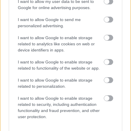
I want to allow my user data to be sent to
Google for online advertising purposes.
Az előadás során a nagy négyes egy utolsó közös
I want to allow Google to send me
fellépés erejéig visszatér, hogy kapjon egy kis
personalized advertising.
darabot a régi rajongásból, a színpadból.
Azonban már ők és a közönség sem a régi.
I want to allow Google to enable storage
Meddig szabad szerepelni? Hogyan lehet
related to analytics like cookies on web or
megőriznie az embernek egykori önmagát, hogy
device identifiers in apps.
ne váljék nevetség tárgyává?
A nagy négyesben – mely egy művészotthonban
I want to allow Google to enable storage
játszódik – van ezzel kapcsolatban egy mondat, mely
related to functionality of the website or app.
szerint meg fogunk hülyülni, és észre sem vesszük
majd. Viszont, ha nem vesszük észre, akkor
I want to allow Google to enable storage
lényegében nem mindegy az egész? A memória
related to personalization.
rejtélyes dolog. Fiatalon elképedve figyeljük, hogy mi
I want to allow Google to enable storage
vár majd ránk idősen. Egyébként minden színész
related to security, including authentication
más: a sorsát, a lelkét és a taníttatását tekintve is. Én
functionality and fraud prevention, and other
például soha nem azt tartottam, hogy csak akkor
user protection.
vagyok színész, ha főszerepet játszom. Leginkább
arra törekedtem, hogy emlékezetessé tegyem az