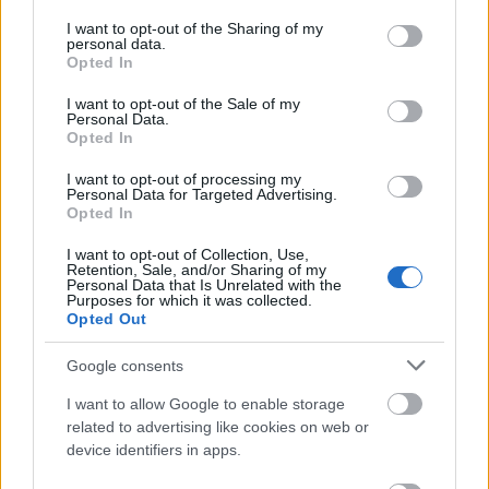
services and may gather and store information including but
not limited to your visit or usage behaviour. You may click to
I want to opt-out of the Sharing of my
personal data.
grant or deny consent to Google and its third-party tags to
Opted In
use your data for below specified purposes in below Google
A történet négy operaénekesről szól, és felvet
consent section.
I want to opt-out of the Sale of my
egy igen élő kérdést: hol ér véget a magánember
Personal Data.
Opted In
és hol kezdődik a művész. El lehet egyáltalán
választani egyiket a másiktól?
I want to opt-out of processing my
Minden szakma az ember halálával ér véget. Az
Personal Data for Targeted Advertising.
operaénekesi lét talán annyiban különbözik a
Opted In
színészettől, hogy rendelkezni kell egy Istentől kapott
I want to opt-out of Collection, Use,
adottsággal, nem elég tanulni és keményen dolgozni
Retention, Sale, and/or Sharing of my
ahhoz, hogy operaénekesként sikeres legyen valaki.
Personal Data that Is Unrelated with the
Purposes for which it was collected.
Szoktam is mondani, hogy próbált volna meg
Opted Out
Pavarotti az én hangommal karriert csinálni (nevet).
Az ő pályájuk jóval rövidebb is, mint a színészeké,
Google consents
így nagyon nehéz elfogadni, amikor megszűnik. Az
I want to allow Google to enable storage
előadásban viszont éppen arról van szó, hogy hiába
related to advertising like cookies on web or
öregszik meg az ember teste annyira, hogy bizonyos
device identifiers in apps.
követelményeknek már nem tud megfelelni, az
örökké játszani vágyó lélek azonban az övé marad.