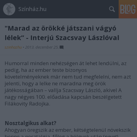
Színház.hu
"Marad az örökké játszani vágyó
lélek” - Interjú Szacsvay Lászlóval
szinhazhu
•
2013. december 25.
Humorral minden nehézségen át lehet lendülni, az
pedig, ha az ember teste bizonyos
követelményeknek már nem tud megfelelni, nem azt
jelenti, hogy a lelke ne maradna meg örök
játékosságában – vallja Szacsvay László, akivel A
nagy négyes 100. előadása kapcsán beszélgetett
Filákovity Radojka.
Nosztalgikus alkat?
Ahogyan öregszik az ember, kétségtelenül növekszik
benne a nosztalgia, főleg a hölgyek után (
nevet
).