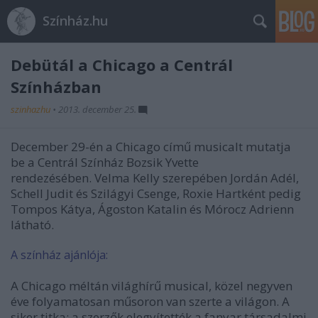
Színház.hu
Debütál a Chicago a Centrál
Színházban
szinhazhu
•
2013. december 25.
December 29-én a Chicago című musicalt mutatja
be a Centrál Színház Bozsik Yvette
rendezésében. Velma Kelly szerepében Jordán Adél,
Schell Judit és Szilágyi Csenge, Roxie Hartként pedig
Tompos Kátya, Ágoston Katalin és Mórocz Adrienn
látható.
A színház ajánlója:
A Chicago méltán világhírű musical, közel negyven
éve folyamatosan műsoron van szerte a világon. A
siker titka: a szerzők elegyítették a fanyar társadalmi