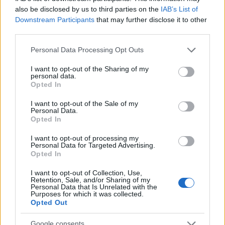
also be disclosed by us to third parties on the
IAB’s List of
Downstream Participants
that may further disclose it to other
third parties.
Please note that this website/app uses one or more Google
Personal Data Processing Opt Outs
services and may gather and store information including but
not limited to your visit or usage behaviour. You may click to
I want to opt-out of the Sharing of my
personal data.
grant or deny consent to Google and its third-party tags to
Opted In
use your data for below specified purposes in below Google
consent section.
I want to opt-out of the Sale of my
Personal Data.
Opted In
I want to opt-out of processing my
Personal Data for Targeted Advertising.
Opted In
2.
I want to opt-out of Collection, Use,
Retention, Sale, and/or Sharing of my
Personal Data that Is Unrelated with the
Purposes for which it was collected.
Opted Out
Google consents