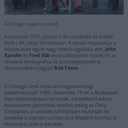
A Chicago régen és most:
A musicalt 1975. június 3-án mutatták be a New
York-i 46. Utcai Színházban. A darab inspirálója a
húszas évek egyik nagy sikerű vígjátéka volt.
John
Kander
és
Fred Ebb
musicaltörténeti művet írt, a
rendező-koreográfus és a szövegkönyvet is
társszerzőként jegyző
Bob Fosse
.
A Chicago című musical magyarországi
ősbemutatóját 1980. december 19-én a Budapesti
Operettszínházban tartották, a következő évben
Kaposváron játszották, később pedig az Ódry
Színpadon, a szolnoki színházban mutatták be,
továbbá a soproni színház és a Madách Színház is
műsorára tűzte a darabot.