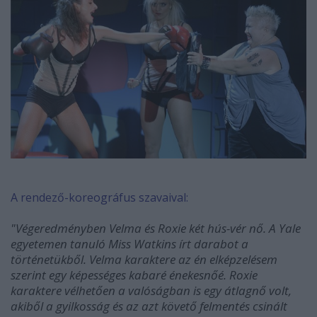
A rendező-koreográfus szavaival:
"Végeredményben Velma és Roxie két hús-vér nő. A Yale
egyetemen tanuló Miss Watkins írt darabot a
történetükből. Velma karaktere az én elképzelésem
szerint egy képességes kabaré énekesnőé. Roxie
karaktere vélhetően a valóságban is egy átlagnő volt,
akiből a gyilkosság és az azt követő felmentés csinált