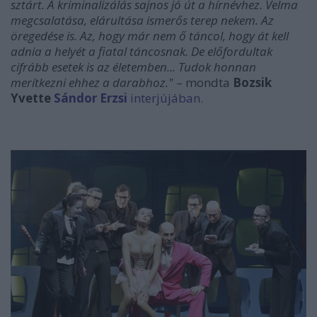
sztárt. A kriminalizálás sajnos jó út a hírnévhez. Velma
megcsalatása, elárultása ismerős terep nekem. Az
öregedése is. Az, hogy már nem ő táncol, hogy át kell
adnia a helyét a fiatal táncosnak. De előfordultak
cifrább esetek is az életemben... Tudok honnan
merítkezni ehhez a darabhoz."
– mondta
Bozsik
Yvette
Sándor Erzsi
interjújában
.