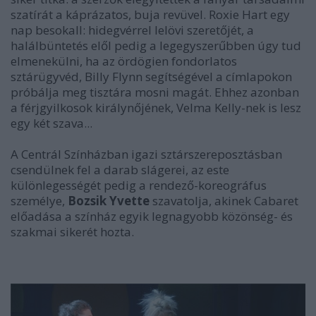
szatírát a káprázatos, buja revüvel. Roxie Hart egy
nap besokall: hidegvérrel lelövi szeretőjét, a
halálbüntetés elől pedig a legegyszerűbben úgy tud
elmenekülni, ha az ördögien fondorlatos
sztárügyvéd, Billy Flynn segítségével a címlapokon
próbálja meg tisztára mosni magát. Ehhez azonban
a férjgyilkosok királynőjének, Velma Kelly-nek is lesz
egy két szava...
A Centrál Színházban igazi sztárszereposztásban
csendülnek fel a darab slágerei, az este
különlegességét pedig a rendező-koreográfus
személye,
Bozsik Yvette
szavatolja, akinek Cabaret
előadása a színház egyik legnagyobb közönség- és
szakmai sikerét hozta.