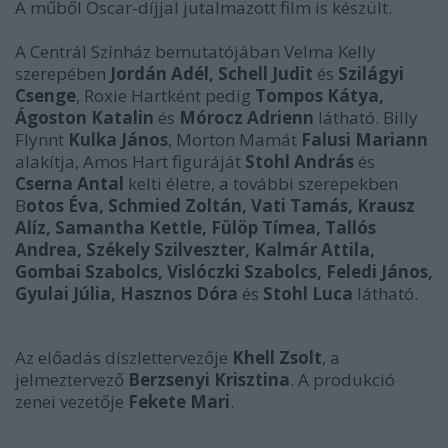
A műből Oscar-díjjal jutalmazott film is készült.
A Centrál Színház bemutatójában Velma Kelly
szerepében
Jordán Adél, Schell Judit
és
Szilágyi
Csenge
, Roxie Hartként pedig
Tompos Kátya,
Ágoston Katalin
és
Mórocz Adrienn
látható. Billy
Flynnt
Kulka János
, Morton Mamát
Falusi Mariann
alakítja, Amos Hart figuráját
Stohl András
és
Cserna Antal
kelti életre, a további szerepekben
B
otos Éva, Schmied Zoltán, Vati Tamás, Krausz
Alíz, Samantha Kettle, Fülöp Tímea, Tallós
Andrea, Székely Szilveszter, Kalmár Attila,
Gombai Szabolcs, Vislóczki Szabolcs, Feledi János,
Gyulai Júlia, Hasznos Dóra
és
Stohl Luca
látható.
Az előadás díszlettervezője
Khell Zsolt
, a
jelmeztervező
Berzsenyi Krisztina
. A produkció
zenei vezetője
Fekete Mari
.