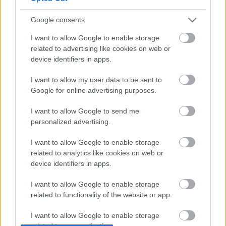
euróra rúg, a szakszervezet elbocsátásoktól tart. Az
operaházban az utóbbi években csökkent az
Google consents
előadások száma. Mindezt a legtöbben az előző
polgármester, Gianni Alemanno által kinevezett
I want to allow Google to enable storage
Catello De Martino számlájára írják.
related to advertising like cookies on web or
device identifiers in apps.
I want to allow my user data to be sent to
Az 54 éves Fuortes, aki 2003 óta sikerrel vezeti a
Google for online advertising purposes.
Renzo Piano által tervezett Auditorium Parco della
Musicát Rómában, Olaszország egyik
I want to allow Google to send me
legtekintélyesebb kulturális szakemberének számít.
personalized advertising.
Válságmenedzserként legutóbb a Petruzzelli
Színház
helyzetének rendezésében vállalt jelentős
I want to allow Google to enable storage
szerepet Bariban.
related to analytics like cookies on web or
device identifiers in apps.
I want to allow Google to enable storage
related to functionality of the website or app.
I want to allow Google to enable storage
related to personalization.