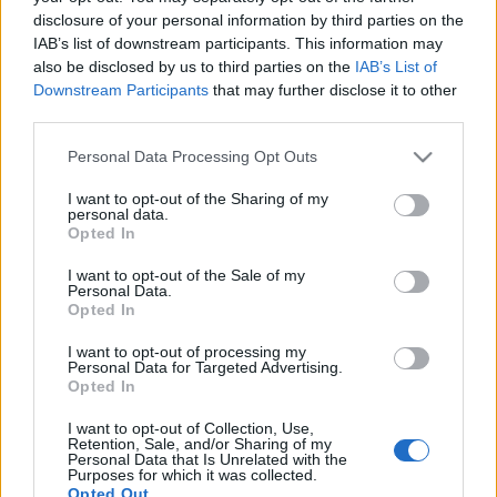
dal
színház
pénzügyi helyzete a november végi
disclosure of your personal information by third parties on the
szezonnyitóra olyannyira tarthatatlanná vált, hogy
IAB’s list of downstream participants. This information may
sztrájk miatt hajszál híján elmaradt az évadnyitó,
also be disclosed by us to third parties on the
IAB’s List of
Verdi Ernani című művének előadása, amelyet a ház
Downstream Participants
that may further disclose it to other
third parties.
zeneigazgatója,
Riccardo Muti
vezényletével tűztek
műsorra. A szakszervezet végül felfüggesztette a
Please note that this website/app uses one or more Google
Personal Data Processing Opt Outs
sztrájkot.
services and may gather and store information including but
not limited to your visit or usage behaviour. You may click to
I want to opt-out of the Sharing of my
personal data.
grant or deny consent to Google and its third-party tags to
Opted In
use your data for below specified purposes in below Google
Kinevezése után
Carlo Fuortes
hangsúlyozta,
consent section.
I want to opt-out of the Sale of my
szorosan együtt kíván működni a világhírű
Personal Data.
karnaggyal a
színház
megújításán. "Az én feladatom
Opted In
az lesz, hogy Muti segítségével egyre színvonalasabb
I want to opt-out of processing my
előadások legyenek az operaházban" - idézte a
Personal Data for Targeted Advertising.
vasárnapi sajtó a szakembert.
Opted In
I want to opt-out of Collection, Use,
Retention, Sale, and/or Sharing of my
Personal Data that Is Unrelated with the
Az Opera di Roma adóssága jelenleg kilencmillió
Purposes for which it was collected.
Opted Out