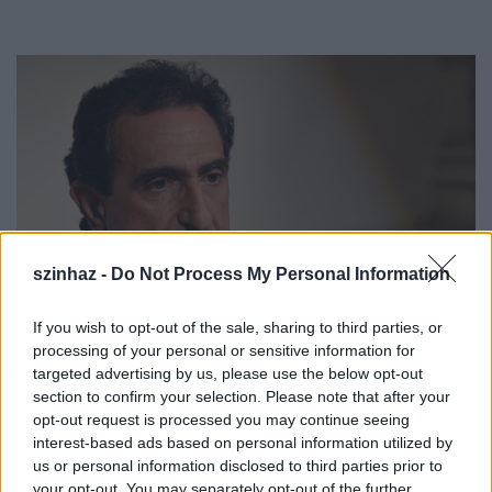
szinhaz -
Do Not Process My Personal Information
If you wish to opt-out of the sale, sharing to third parties, or
processing of your personal or sensitive information for
targeted advertising by us, please use the below opt-out
section to confirm your selection. Please note that after your
opt-out request is processed you may continue seeing
Az egykor szebb napokat látott operaházzal
interest-based ads based on personal information utilized by
kapcsolatban november közepén röppentek fel azok
us or personal information disclosed to third parties prior to
a hírek, hogy válságmenedzsert keresnek. A
your opt-out. You may separately opt-out of the further