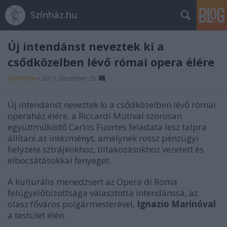
Színház.hu
Új intendánst neveztek ki a
csődközelben lévő római opera élére
szinhazhu
•
2013. december 25.
Új intendánst neveztek ki a csődközelben lévő római
operaház élére, a Riccardi Mutival szorosan
együttműködő Carlos Fuortes feladata lesz talpra
állítani az intézményt, amelynek rossz pénzügyi
helyzete sztrájkokhoz, tiltakozásokhoz vezetett és
elbocsátásokkal fenyeget.
A kulturális menedzsert az Opera di Roma
felügyelőbizottsága választotta intendánssá, az
olasz főváros polgármesterével,
Ignazio Marinóval
a testület élén.