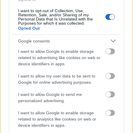
I want to opt-out of Collection, Use,
Retention, Sale, and/or Sharing of my
Personal Data that Is Unrelated with the
Purposes for which it was collected.
Opted Out
Google consents
I want to allow Google to enable storage
related to advertising like cookies on web or
device identifiers in apps.
Forgács Péter
rendező ezúttal az eredeti
I want to allow my user data to be sent to
játszóhelynél hatszor nagyobb nézőterű
Google for online advertising purposes.
nagyszínpadra helyezte át a
Portugál
előadást, hogy
minden érdeklődőnek legyen helye a közös
I want to allow Google to send me
ünneplésen.
personalized advertising.
I want to allow Google to enable storage
related to analytics like cookies on web or
A szünetben meglepetés vár a nézőkre!
device identifiers in apps.