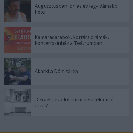
Augusztusban jön az év legvidámabb
hete
Kamaradarabok, kortárs drámák,
koncertszínház a Teátrumban
Akárki a Dóm téren
„Csonka évadot zárni nem felemelő
érzés"