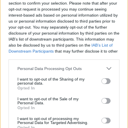
section to confirm your selection. Please note that after your
opt-out request is processed you may continue seeing
interest-based ads based on personal information utilized by
"150-edszer mossa fel Masni az irgácsi kiskocsmát,
us or personal information disclosed to third parties prior to
hogy aztán a helyi erők birtokba vehessék az
your opt-out. You may separately opt-out of the further
Egressy Zoltán
által megrajzolt magyar vidéki
disclosure of your personal information by third parties on the
életteret. Azt a néhány négyzetmétert, ahol Sátán
IAB’s list of downstream participants. This information may
bánatosan gondol a gyerekére, a Kocsmáros a néger
also be disclosed by us to third parties on the
IAB’s List of
nőkre, a Pap a Fradira, Retek a Masni lábára, Csipesz
Downstream Participants
that may further disclose it to other
a mikróra, vagy a makróra, Jucika legurít egy
third parties.
fröcsikét, ha már éppen arra jár, a Feleség belefotóz
Please note that this website/app uses one or more Google
Personal Data Processing Opt Outs
a fazékba, Bece pedig épp itt áll meg, mielőtt útra
services and may gather and store information including but
kel Portugáliába" - olvasható a színház ajánlójában.
not limited to your visit or usage behaviour. You may click to
I want to opt-out of the Sharing of my
personal data.
grant or deny consent to Google and its third-party tags to
Opted In
use your data for below specified purposes in below Google
consent section.
I want to opt-out of the Sale of my
Personal Data.
Opted In
I want to opt-out of processing my
Personal Data for Targeted Advertising.
Opted In