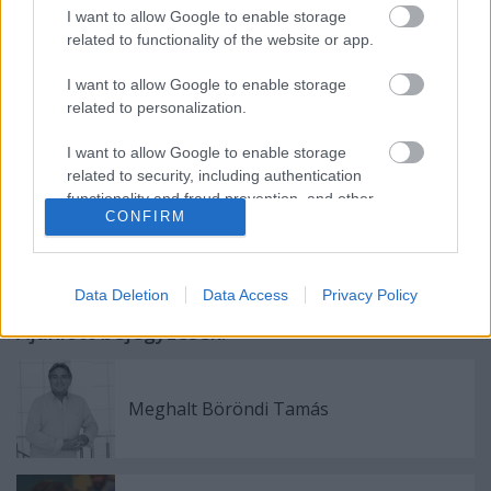
I want to allow Google to enable storage
related to functionality of the website or app.
I want to allow Google to enable storage
Forrás: Győri Nemzeti Színház
related to personalization.
I want to allow Google to enable storage
related to security, including authentication
functionality and fraud prevention, and other
CONFIRM
user protection.
Data Deletion
Data Access
Privacy Policy
Ajánlott bejegyzések:
Meghalt Böröndi Tamás