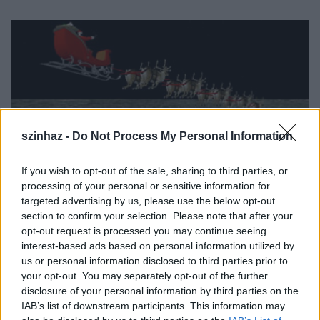
szinhaz -
Do Not Process My Personal Information
If you wish to opt-out of the sale, sharing to third parties, or
processing of your personal or sensitive information for
targeted advertising by us, please use the below opt-out
section to confirm your selection. Please note that after your
opt-out request is processed you may continue seeing
interest-based ads based on personal information utilized by
A szolgálatban lévő tisztek belementek a
us or personal information disclosed to third parties prior to
szerepjátékba és információkkal szolgáltak a
your opt-out. You may separately opt-out of the further
kicsiknek arról, épp merre jár a Mikulás. Most már
disclosure of your personal information by third parties on the
mélyen gyökerező hagyomány a közös amerikai-
IAB’s list of downstream participants. This information may
kanadai hatóságnál, hogy "égen-földön figyelemmel