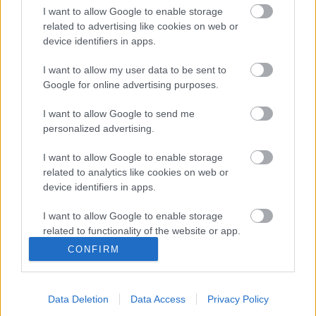
kenderszakállú szánját.
I want to allow Google to enable storage
related to advertising like cookies on web or
device identifiers in apps.
A NORAD számlálója alapján a Mikulás közép-
I want to allow my user data to be sent to
európai idő szerint szerda kora reggelig csaknem 5,5
Google for online advertising purposes.
milliárd ajándékot osztott ki a világon.
I want to allow Google to send me
personalized advertising.
I want to allow Google to enable storage
related to analytics like cookies on web or
device identifiers in apps.
Ajánlott bejegyzések:
I want to allow Google to enable storage
related to functionality of the website or app.
CONFIRM
Indul az e-Trafó online programsorozat
I want to allow Google to enable storage
related to personalization.
Data Deletion
Data Access
Privacy Policy
I want to allow Google to enable storage