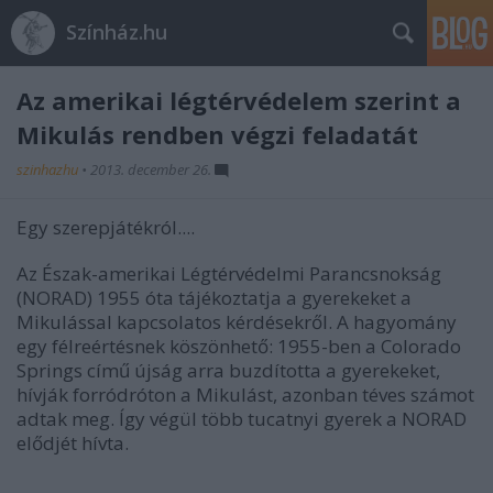
Színház.hu
Az amerikai légtérvédelem szerint a
Mikulás rendben végzi feladatát
szinhazhu
•
2013. december 26.
Egy szerepjátékról....
Az Észak-amerikai Légtérvédelmi Parancsnokság
(NORAD) 1955 óta tájékoztatja a gyerekeket a
Mikulással kapcsolatos kérdésekről. A hagyomány
egy félreértésnek köszönhető: 1955-ben a Colorado
Springs című újság arra buzdította a gyerekeket,
hívják forródróton a Mikulást, azonban téves számot
adtak meg. Így végül több tucatnyi gyerek a NORAD
elődjét hívta.