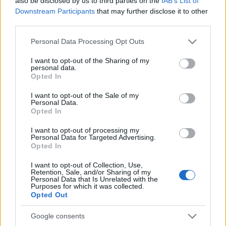
also be disclosed by us to third parties on the
IAB’s List of
kísérik" a Mikulás útját. Tavaly 22,3 millió látogatója
Downstream Participants
that may further disclose it to other
volt a hatóság Mikulásfigyelő honlapjának,
third parties.
telefonhívásból pedig rekordot jelentő 114 ezer
Please note that this website/app uses one or more Google
Personal Data Processing Opt Outs
érkezett.
services and may gather and store information including but
not limited to your visit or usage behaviour. You may click to
I want to opt-out of the Sharing of my
personal data.
grant or deny consent to Google and its third-party tags to
Idén is több mint 1000 önkéntes várja a gyerekek
Opted In
use your data for below specified purposes in below Google
kérdéseit, a szokásoknak megfelelően
Michelle
consent section.
I want to opt-out of the Sale of my
Obama
first lady is válaszolt hívásokra.
Barack
Personal Data.
Obama
elnök felesége negyedik éve vesz részt a
Opted In
karácsonyi színjátékban, és idén kilenc gyerekkel
beszélt.
I want to opt-out of processing my
Personal Data for Targeted Advertising.
Opted In
A NORAD műholdakkal és Rudolf rénszarvas orra
I want to opt-out of Collection, Use,
Retention, Sale, and/or Sharing of my
hőjeleinek infravörös érzékelőkkel való
Personal Data that Is Unrelated with the
megfigyelésével követi nyomon a Mikulást - derült ki
Purposes for which it was collected.
Opted Out
a parancsnokság közleményéből. Rudolf és további
nyolc rénszarvas, Táltos, Táncos, Pompás, Csillag,
Google consents
Üstökös, Íjas, Mennydörgés és Villám húzza a