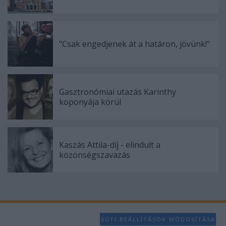
functionality and fraud prevention, and other
user protection.
"Csak engedjenek át a határon, jövünk!"
Gasztronómiai utazás Karinthy
koponyája körül
Kaszás Attila-díj - elindult a
közönségszavazás
SÜTI BEÁLLÍTÁSOK MÓDOSÍTÁSA