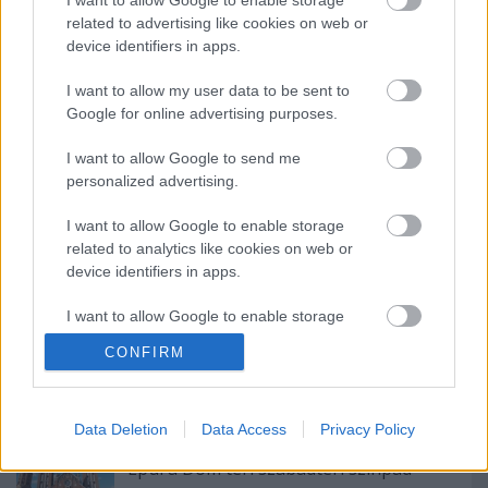
Houdini élete, és sok szempontból elmondható,
related to advertising like cookies on web or
hogy valójában egész életében erre a szerepre
device identifiers in apps.
készült.
I want to allow my user data to be sent to
Forrás: MTI
Google for online advertising purposes.
I want to allow Google to send me
personalized advertising.
I want to allow Google to enable storage
related to analytics like cookies on web or
device identifiers in apps.
Ajánlott bejegyzések:
I want to allow Google to enable storage
related to functionality of the website or app.
Akárki a Dóm téren
CONFIRM
I want to allow Google to enable storage
related to personalization.
Data Deletion
Data Access
Privacy Policy
I want to allow Google to enable storage
Épül a Dóm téri szabadtéri színpad
related to security, including authentication