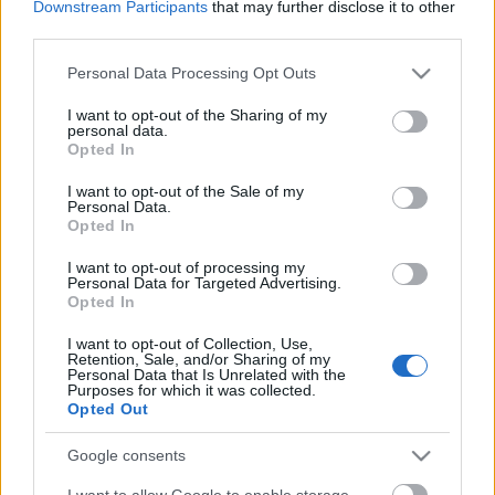
Downstream Participants
that may further disclose it to other
third parties.
Please note that this website/app uses one or more Google
Personal Data Processing Opt Outs
Hugh Jackman
távozása előtt biztosnak látszott az
services and may gather and store information including but
évek óta húzódó bemutató 2014-es dátuma. A
not limited to your visit or usage behaviour. You may click to
I want to opt-out of the Sharing of my
personal data.
musicalről 2008-ban kaptak szárnyra az első hírek,
grant or deny consent to Google and its third-party tags to
Opted In
use your data for below specified purposes in below Google
az elmúlt öt évben olyan nevek merültek fel a
consent section.
produkcióval kapcsolatban, mint Aaron Sorkin
I want to opt-out of the Sale of my
Personal Data.
forgatókönyvíró és
Danny Elfman
zeneszerző.
Opted In
I want to opt-out of processing my
Personal Data for Targeted Advertising.
Opted In
Előbbi idén januárban - szintén időegyeztetési
nehézségekre hivatkozva - hagyta ott a készülőben
I want to opt-out of Collection, Use,
lévő művet. Helyét
David Ives
, a Vénusz bundában
Retention, Sale, and/or Sharing of my
Personal Data that Is Unrelated with the
című Tony-díjas darab szerzője vette át.
Purposes for which it was collected.
Opted Out
A Houdini-musical
Hugh Jackman
visszatérését
jelentette volna a Broadwayra. A színész korábban
Google consents
úgy fogalmazott, gyermekkora óta elbűvölte Harry
I want to allow Google to enable storage