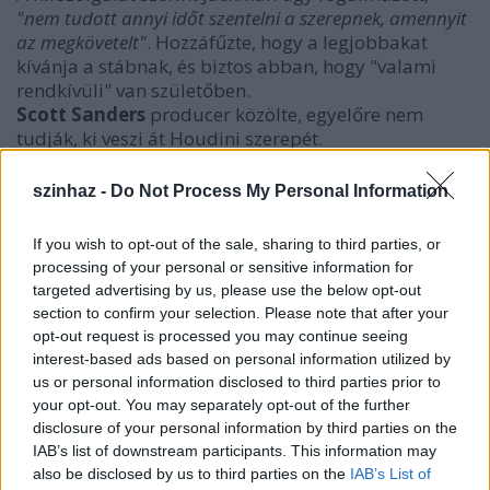
"nem tudott annyi időt szentelni a szerepnek, amennyit
az megkövetelt"
. Hozzáfűzte, hogy a legjobbakat
kívánja a stábnak, és biztos abban, hogy "valami
rendkívüli" van születőben.
Scott Sanders
producer közölte, egyelőre nem
tudják, ki veszi át Houdini szerepét.
szinhaz -
Do Not Process My Personal Information
If you wish to opt-out of the sale, sharing to third parties, or
processing of your personal or sensitive information for
targeted advertising by us, please use the below opt-out
section to confirm your selection. Please note that after your
opt-out request is processed you may continue seeing
interest-based ads based on personal information utilized by
us or personal information disclosed to third parties prior to
your opt-out. You may separately opt-out of the further
disclosure of your personal information by third parties on the
IAB’s list of downstream participants. This information may
also be disclosed by us to third parties on the
IAB’s List of