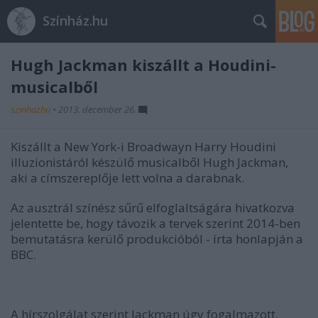
Színház.hu
Hugh Jackman kiszállt a Houdini-
musicalből
szinhazhu
•
2013. december 26.
Kiszállt a New York-i Broadwayn Harry Houdini
illuzionistáról készülő musicalből Hugh Jackman,
aki a címszereplője lett volna a darabnak.
Az ausztrál színész sűrű elfoglaltságára hivatkozva
jelentette be, hogy távozik a tervek szerint 2014-ben
bemutatásra kerülő produkcióból - írta honlapján a
BBC.
A hírszolgálat szerint Jackman úgy fogalmazott,