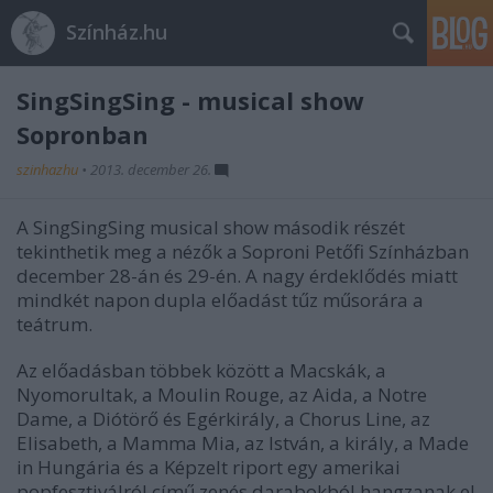
Színház.hu
SingSingSing - musical show
Sopronban
szinhazhu
•
2013. december 26.
A SingSingSing musical show második részét
tekinthetik meg a nézők a Soproni Petőfi Színházban
december 28-án és 29-én. A nagy érdeklődés miatt
mindkét napon dupla előadást tűz műsorára a
teátrum.
Az előadásban többek között a Macskák, a
Nyomorultak, a Moulin Rouge, az Aida, a Notre
Dame, a Diótörő és Egérkirály, a Chorus Line, az
Elisabeth, a Mamma Mia, az István, a király, a Made
in Hungária és a Képzelt riport egy amerikai
popfesztiválról című zenés darabokból hangzanak el