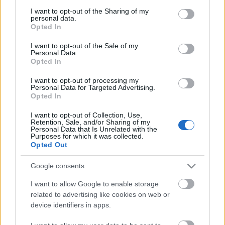
services and may gather and store information including but
Sopronban is részesei lehetnek ennek az előadásnak.
not limited to your visit or usage behaviour. You may click to
I want to opt-out of the Sharing of my
personal data.
Hangsúlyozták, nagyon jó csapat alakult ki a
grant or deny consent to Google and its third-party tags to
Opted In
színházban, a közönség szeretettel fogadta az első
use your data for below specified purposes in below Google
részt, s ennek szellemében szeretnének most is a
consent section.
I want to opt-out of the Sale of my
Personal Data.
nézőknek sok örömteli percet adni a stáb összes
Opted In
tagjával együtt. A két előadó tavasszal már egy
másik soproni produkcióban is elkezd próbálni,
I want to opt-out of processing my
úgyanis az Evita című rockoperában kaptak szerepet
Personal Data for Targeted Advertising.
Opted In
Fésűs Nellyvel
együtt. A darab rendezője
Katona
Imre
lesz, a címszerepet pedig
Füredi Nikolett
I want to opt-out of Collection, Use,
alakítja.
Retention, Sale, and/or Sharing of my
Personal Data that Is Unrelated with the
Purposes for which it was collected.
Opted Out
Forrás: Soproni Petőfi Színház
Google consents
I want to allow Google to enable storage
related to advertising like cookies on web or
device identifiers in apps.