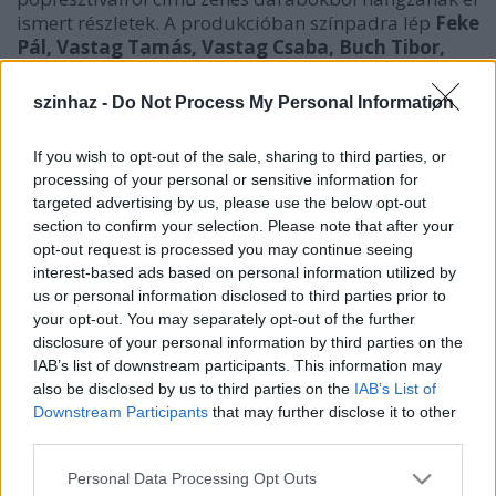
ismert részletek. A produkcióban színpadra lép
Feke
Pál, Vastag Tamás, Vastag Csaba, Buch Tibor,
Fésűs Nelly, Végvári Eszter
és a Soproni Petőfi
Színház művészei:
Simon Andrea, Szőcs Erika,
szinhaz -
Do Not Process My Personal Information
Horváth Andor, Savanyu Gergely.
A rendező-
koreográfus
Szakál Attila
.
If you wish to opt-out of the sale, sharing to third parties, or
processing of your personal or sensitive information for
targeted advertising by us, please use the below opt-out
section to confirm your selection. Please note that after your
opt-out request is processed you may continue seeing
interest-based ads based on personal information utilized by
us or personal information disclosed to third parties prior to
your opt-out. You may separately opt-out of the further
disclosure of your personal information by third parties on the
IAB’s list of downstream participants. This information may
also be disclosed by us to third parties on the
IAB’s List of
Downstream Participants
that may further disclose it to other
third parties.
A show szereplői közül
Feke Pál
és
Vastag Tamás
Please note that this website/app uses one or more Google
Personal Data Processing Opt Outs
énekes elmondta, megtisztelő számukra, hogy