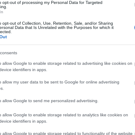
to opt-out of processing my Personal Data for Targeted
ing.
In
o opt-out of Collection, Use, Retention, Sale, and/or Sharing
ersonal Data that Is Unrelated with the Purposes for which it
lected.
Out
consents
o allow Google to enable storage related to advertising like cookies on
evice identifiers in apps.
rsity of Hong Kong professzora. 11 éve él és dolgoz
o allow my user data to be sent to Google for online advertising
s.
titute, Harvard Medical School professzora, rákkut
to allow Google to send me personalized advertising.
a Skype-kapcsolaton keresztül vesz részt a
o allow Google to enable storage related to analytics like cookies on
evice identifiers in apps.
iskurzust erősítendő az évad során az Illaberek több
o allow Google to enable storage related to functionality of the website