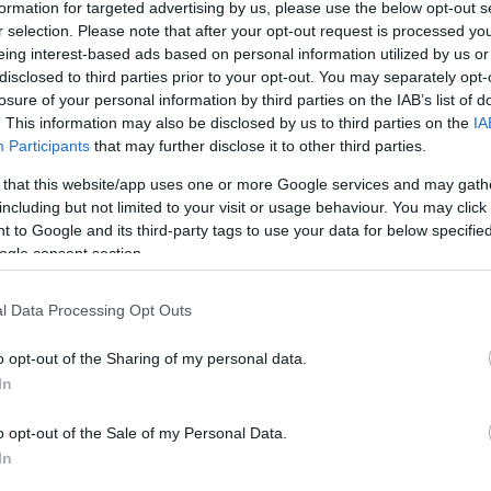
formation for targeted advertising by us, please use the below opt-out s
r selection. Please note that after your opt-out request is processed y
eing interest-based ads based on personal information utilized by us or
disclosed to third parties prior to your opt-out. You may separately opt-
losure of your personal information by third parties on the IAB’s list of
. This information may also be disclosed by us to third parties on the
IA
Participants
that may further disclose it to other third parties.
lönleges beszélgetést tart a Katona József Színház,
 that this website/app uses one or more Google services and may gath
en vitathatják meg az előadás által felvetett,
including but not limited to your visit or usage behaviour. You may click 
est moderátora Veiszer Alinda.
 to Google and its third-party tags to use your data for below specifi
ogle consent section.
ünet után kerül sor, a részvétel díjtalan és nem csa
l Data Processing Opt Outs
o opt-out of the Sharing of my personal data.
In
o opt-out of the Sale of my Personal Data.
In