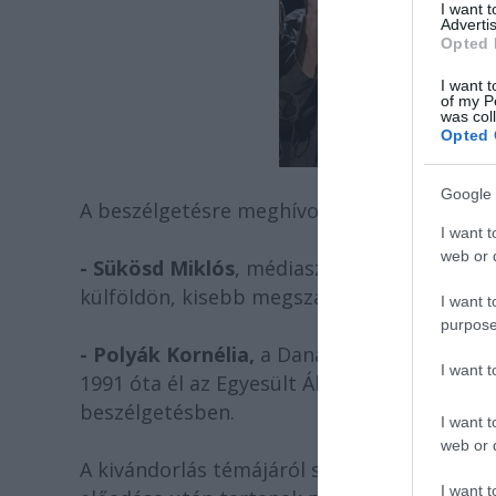
I want 
Advertis
Opted 
I want t
of my P
was col
Opted 
Google 
A beszélgetésre meghívott vendégek:
I want t
web or d
- Sükösd Miklós
, médiaszociológus, a Unive
külföldön, kisebb megszakításokkal.
I want t
purpose
- Polyák Kornélia,
a Dana-Farber Cancer Ins
I want 
1991 óta él az Egyesült Államokban. Kornéli
beszélgetésben.
I want t
web or d
A kivándorlás témájáról szóló társadalmi d
I want t