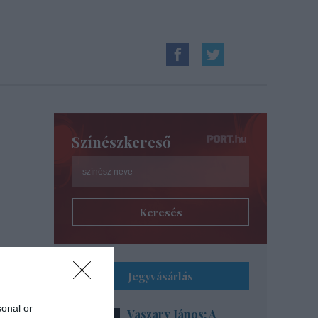
Színészkereső
Keresés
Jegyvásárlás
sonal or
Vaszary János: A