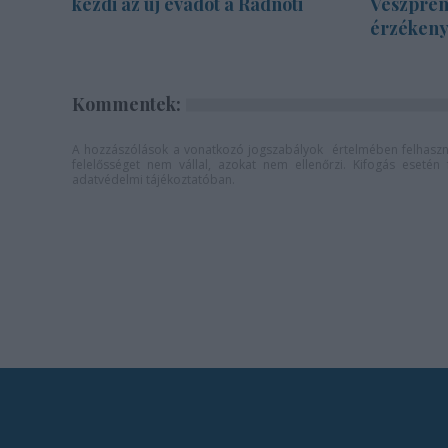
kezdi az új évadot a Radnóti
Veszprém
érzékenyí
Kommentek:
A hozzászólások a
vonatkozó jogszabályok
értelmében felhaszná
felelősséget nem vállal, azokat nem ellenőrzi. Kifogás eseté
adatvédelmi tájékoztatóban
.