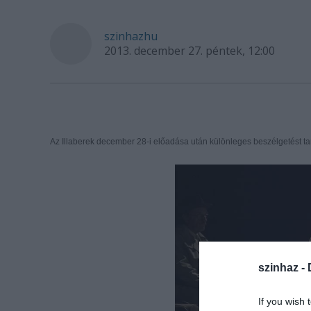
szinhazhu
2013. december 27. péntek, 12:00
Az Illaberek december 28-i előadása után különleges beszélgetést ta
szinhaz -
If you wish 