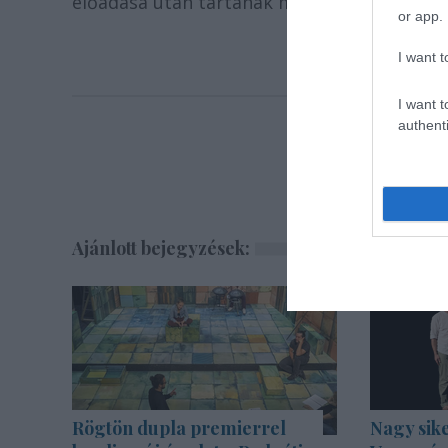
előadása után tartanak majd hasonló estet
or app.
I want t
I want t
authenti
Ajánlott bejegyzések:
Rögtön dupla premierrel
Nagy sike