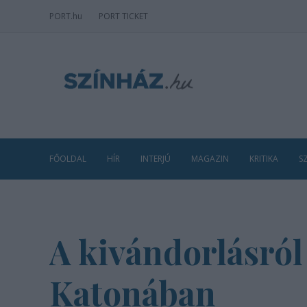
PORT
.hu
PORT TICKET
FŐOLDAL
HÍR
INTERJÚ
MAGAZIN
KRITIKA
S
A kivándorlásról
Katonában