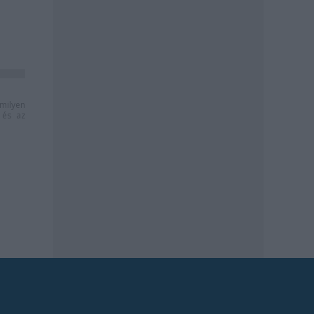
milyen
és az