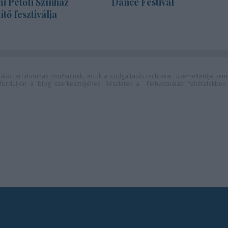
i Petőfi Színház
Dance Festival
tő fesztiválja
lói tartalomnak minősülnek, értük a
szolgáltatás technikai
üzemeltetője sem
n forduljon a blog szerkesztőjéhez. Részletek a
Felhasználási feltételekben