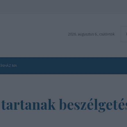
2026. augusztus 6., csütörtök
ZÍNHÁZ MA
 tartanak beszélgeté