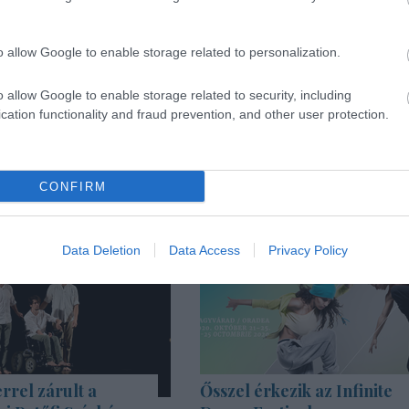
, újabb meghívott vendégekkel.
o allow Google to enable storage related to personalization.
o allow Google to enable storage related to security, including
cation functionality and fraud prevention, and other user protection.
CONFIRM
Data Deletion
Data Access
Privacy Policy
rrel zárult a
Ősszel érkezik az Infinite