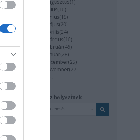
2020 augusztus
(
1
)
2020 július
(
16
)
2020 június
(
15
)
2020 május
(
20
)
2020 április
(
24
)
2020 március
(
16
)
2020 február
(
46
)
2020 január
(
28
)
2019 december
(
25
)
2019 november
(
27
)
ik
Tovább
...
Szinház helyszínek
ató.