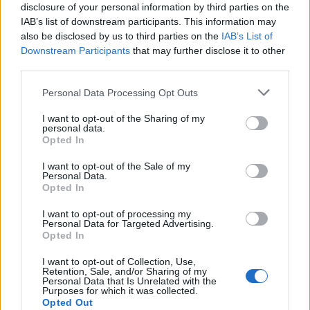
disclosure of your personal information by third parties on the
IAB’s list of downstream participants. This information may
also be disclosed by us to third parties on the
IAB’s List of
Downstream Participants
that may further disclose it to other
Ray Cooney
nagysikerű vígjátékának második része
third parties.
több mint 16 évvel az első részbeli csúfos kalamajka
Please note that this website/app uses one or more Google
után játszódik, amelyben John Smith titka, miszerint
Personal Data Processing Opt Outs
services and may gather and store information including but
két nővel él házastársi kapcsolatban, majdnem
not limited to your visit or usage behaviour. You may click to
I want to opt-out of the Sharing of my
lelepleződött. A főhősnek sikerült fenntartania
personal data.
grant or deny consent to Google and its third-party tags to
mindkét házasságát, melyekből egy-egy gyermek is
Opted In
use your data for below specified purposes in below Google
született. Idillikus életét két utódja sodorja
consent section.
I want to opt-out of the Sale of my
veszélybe, amikor az interneten összeismerkedve
Personal Data.
találkozót beszélnek meg, mivel érdeklődni
Opted In
kezdenek egymás iránt. A közös apukának meg kell
akadályoznia a találkozást; tervéhez az első részben
I want to opt-out of processing my
Personal Data for Targeted Advertising.
megismert barátjától, Stanleytől kér segítséget, aki
Opted In
kétbalkezes módon próbál segédkezni neki.
I want to opt-out of Collection, Use,
Retention, Sale, and/or Sharing of my
Personal Data that Is Unrelated with the
Purposes for which it was collected.
Opted Out