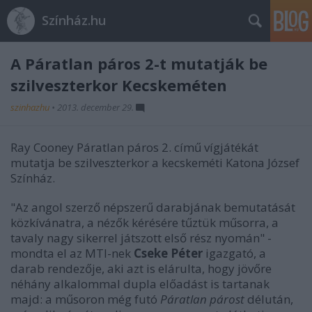
Színház.hu
A Páratlan páros 2-t mutatják be
szilveszterkor Kecskeméten
szinhazhu
•
2013. december 29.
Ray Cooney Páratlan páros 2. című vígjátékát
mutatja be szilveszterkor a kecskeméti Katona József
Színház.
"Az angol szerző népszerű darabjának bemutatását
közkívánatra, a nézők kérésére tűztük műsorra, a
tavaly nagy sikerrel játszott első rész nyomán" -
mondta el az MTI-nek
Cseke Péter
igazgató, a
darab rendezője, aki azt is elárulta, hogy jövőre
néhány alkalommal dupla előadást is tartanak
majd: a műsoron még futó
Páratlan párost
délután,