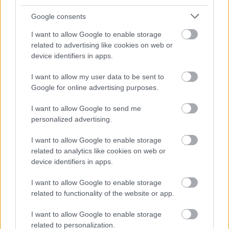
Google consents
I want to allow Google to enable storage
related to advertising like cookies on web or
device identifiers in apps.
I want to allow my user data to be sent to
Google for online advertising purposes.
I want to allow Google to send me
personalized advertising.
I want to allow Google to enable storage
related to analytics like cookies on web or
device identifiers in apps.
I want to allow Google to enable storage
Cseke Péter
, John Smith alakítója kiemelte, hogy az
related to functionality of the website or app.
előadás ritmusa, hangulata talán még a pezsgő és
I want to allow Google to enable storage
pergő első részt is felülmúlja. Ebben a színésztársak
related to personalization.
is segédkeznek:
Danyi Judit
és
Magyar Éva
a két