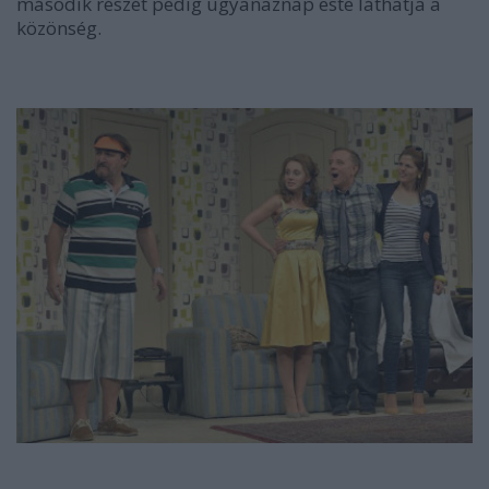
második részét pedig ugyanaznap este láthatja a
közönség.