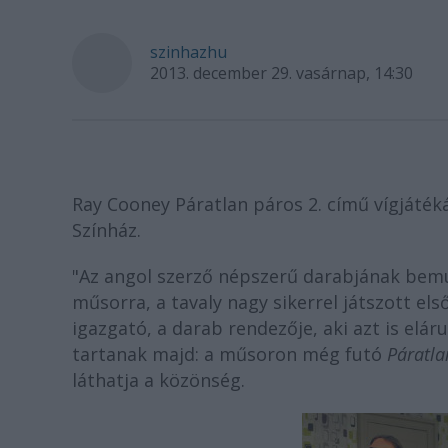
szinhazhu
2013. december 29. vasárnap, 14:30
Ray Cooney Páratlan páros 2. című vígjáték
Színház.
"Az angol szerző népszerű darabjának bemu
műsorra, a tavaly nagy sikerrel játszott e
igazgató, a darab rendezője, aki azt is elá
tartanak majd: a műsoron még futó
Páratla
láthatja a közönség.