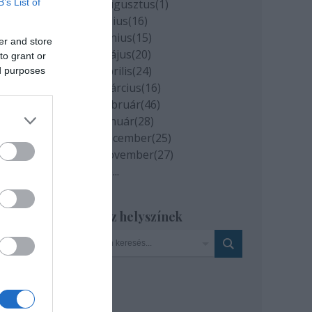
B’s List of
2020 augusztus
(
1
)
2020 július
(
16
)
2020 június
(
15
)
er and store
2020 május
(
20
)
to grant or
2020 április
(
24
)
ed purposes
2020 március
(
16
)
2020 február
(
46
)
2020 január
(
28
)
2019 december
(
25
)
2019 november
(
27
)
Tovább
...
Szinház helyszínek
. A