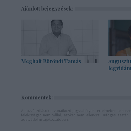
Ajánlott bejegyzések:
Meghalt Böröndi Tamás
Augusztu
legvidám
Kommentek:
A hozzászólások a
vonatkozó jogszabályok
értelmében felhaszná
felelősséget nem vállal, azokat nem ellenőrzi. Kifogás eseté
adatvédelmi tájékoztatóban
.