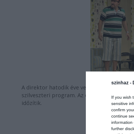
szinhaz -
A direktor hatodik éve vezeti a kecskeméti 
szilveszteri program. Az év utolsó napjár
If you wish 
időzítik.
sensitive in
confirm you
continue se
information 
further disc