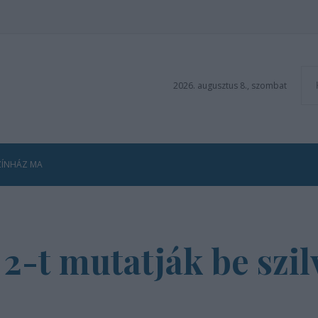
2026. augusztus 8., szombat
ZÍNHÁZ MA
 2-t mutatják be szi