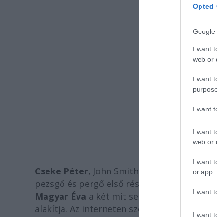
Opted 
Google 
I want t
web or d
I want t
purpose
I want 
I want t
web or d
I want t
Cseke Péter
, John Smith alakítója kiemelt
or app.
pezsgő és pergő első részt is felülmúlja. E
I want t
Magyar Éva
a két mit sem sejtő feleséget,
alakítja. Az interneten szerelemre lobbanó f
I want t