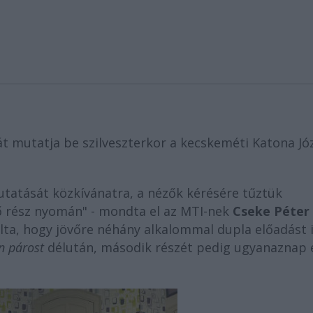
át mutatja be szilveszterkor a kecskeméti Katona Jó
tatását közkívánatra, a nézők kérésére tűztük
lső rész nyomán" - mondta el az MTI-nek
Cseke Péter
rulta, hogy jövőre néhány alkalommal dupla előadást 
n párost
délután, második részét pedig ugyanaznap 