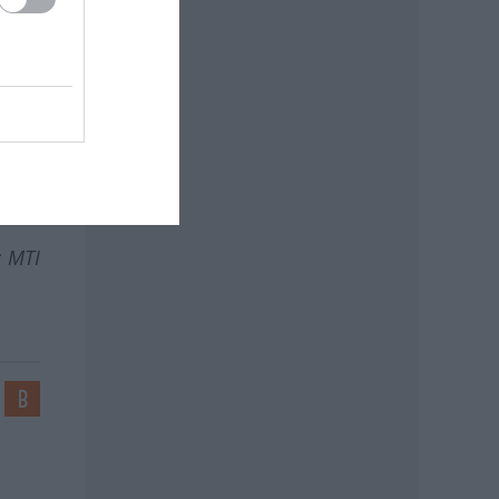
,
ő
sef
ot
: MTI