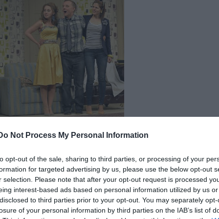
Do Not Process My Personal Information
színházat, és eddig minden évben teltházas volt a
a mindig egy közönségkedvenc vígjáték előbemutatój
to opt-out of the sale, sharing to third parties, or processing of your per
formation for targeted advertising by us, please use the below opt-out s
r selection. Please note that after your opt-out request is processed y
eing interest-based ads based on personal information utilized by us or
disclosed to third parties prior to your opt-out. You may separately opt-
losure of your personal information by third parties on the IAB’s list of