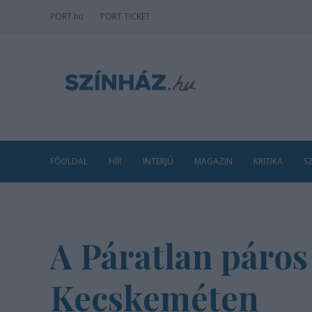
PORT
.hu
PORT TICKET
FŐOLDAL
HÍR
INTERJÚ
MAGAZIN
KRITIKA
S
A Páratlan páros
Kecskeméten