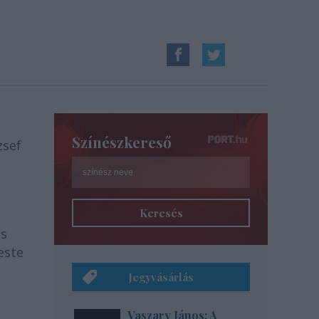
Színészkereső
zsef
Keresés
is
este
Jegyvásárlás
Vaszary János: A