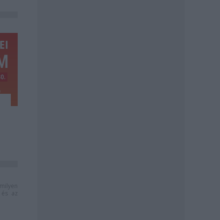
milyen
és az