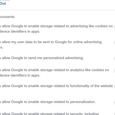
Out
consents
o allow Google to enable storage related to advertising like cookies on
evice identifiers in apps.
o allow my user data to be sent to Google for online advertising
s.
to allow Google to send me personalized advertising.
o allow Google to enable storage related to analytics like cookies on
evice identifiers in apps.
o allow Google to enable storage related to functionality of the website
e, hogy az előadás ritmusa, hangulata talán még a
bben a színésztársak is segédkeznek:
Danyi Judit
és
o allow Google to enable storage related to personalization.
Szerednyey Béla
pedig a túl sokat tudó barátot
iatalokat a színház két ifjú tehetsége,
Orth Péter
é
o allow Google to enable storage related to security, including