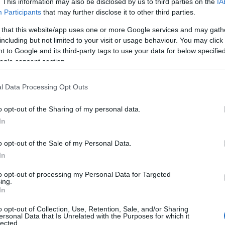
. This information may also be disclosed by us to third parties on the
IA
Participants
that may further disclose it to other third parties.
 that this website/app uses one or more Google services and may gath
including but not limited to your visit or usage behaviour. You may click 
 to Google and its third-party tags to use your data for below specifi
ogle consent section.
l Data Processing Opt Outs
o opt-out of the Sharing of my personal data.
In
k része több mint 16 évvel az első részbeli csúfos
o opt-out of the Sale of my Personal Data.
th titka, miszerint két nővel él házastársi
In
hősnek sikerült fenntartania mindkét házasságát,
likus életét két utódja sodorja veszélybe, amikor az
to opt-out of processing my Personal Data for Targeted
ing.
zélnek meg, mivel érdeklődni kezdenek egymás iránt
In
lálkozást; tervéhez az első részben megismert
o opt-out of Collection, Use, Retention, Sale, and/or Sharing
kétbalkezes módon próbál segédkezni neki.
ersonal Data that Is Unrelated with the Purposes for which it
lected.