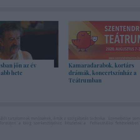
sban jön az év
Kamaradarabok, kortárs
abb hete
drámák, koncertszínház a
Teátrumban
lói tartalomnak minősülnek, értük a
szolgáltatás technikai
üzemeltetője sem
n forduljon a blog szerkesztőjéhez. Részletek a
Felhasználási feltételekben