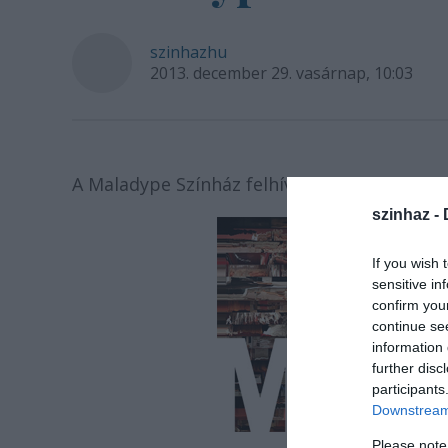
szinhazhu
2013. december 29. vasárnap, 10:03
A Maladype Színház felhívása.
szinhaz -
If you wish 
sensitive in
confirm you
continue se
information 
further disc
participants
Downstream 
Please note