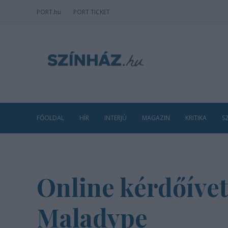
PORT
.hu
PORT TICKET
FŐOLDAL
HÍR
INTERJÚ
MAGAZIN
KRITIKA
S
Online kérdőívet
Maladype