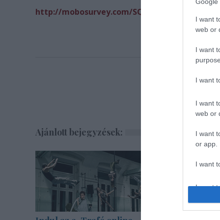
Google 
http://mobosurvey.com/SQPSU/
I want t
web or d
I want t
purpose
I want 
I want t
web or d
Ajánlott bejegyzések:
I want t
or app.
I want t
I want t
authenti