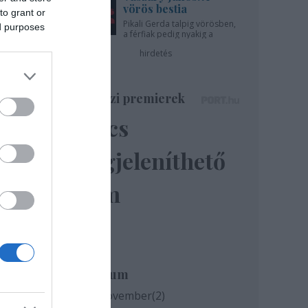
vörös bestia
to grant or
Pikali Gerda talpig vörösben,
ed purposes
a férfiak pedig nyakig a
pácban - az Újszínházban!
t
hirdetés
nk
Színházi premierek
Nincs
megjeleníthető
elem
Archívum
2020 november
(
2
)