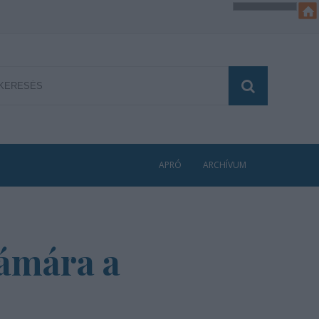
APRÓ
ARCHÍVUM
zámára a