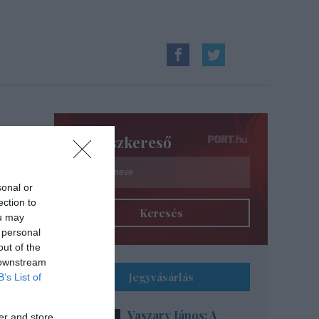
Színészkereső
sonal or
ection to
Keresés
ou may
 personal
out of the
 downstream
Jegyvásárlás
B’s List of
Vaszary János: A
er and store