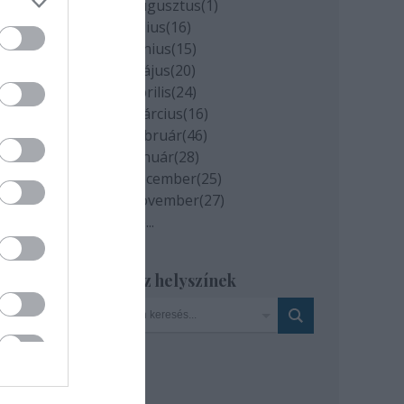
2020 augusztus
(
1
)
2020 július
(
16
)
2020 június
(
15
)
2020 május
(
20
)
2020 április
(
24
)
2020 március
(
16
)
2020 február
(
46
)
2020 január
(
28
)
2019 december
(
25
)
2019 november
(
27
)
Tovább
...
Szinház helyszínek