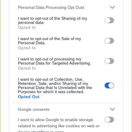
Please note that this website/app uses one or more Google
Personal Data Processing Opt Outs
services and may gather and store information including but
not limited to your visit or usage behaviour. You may click to
I want to opt-out of the Sharing of my
personal data.
grant or deny consent to Google and its third-party tags to
Opted In
use your data for below specified purposes in below Google
Tomasz Man önmagáról:
consent section.
I want to opt-out of the Sale of my
Personal Data.
Opted In
"A nevem
Tomasz Man
. Nem viccelek!
I want to opt-out of processing my
Personal Data for Targeted Advertising.
Hegyvölgyben fekvő térségben születtem. A
Opted In
gyerekkorom szanatóriumi látogatásokkal, éjszakai
ablakban ücsörgésekkel és tengernél eltöltött
I want to opt-out of Collection, Use,
Retention, Sale, and/or Sharing of my
vakációkkal telt. Nem szerettem az iskolát, inkább
Personal Data that Is Unrelated with the
csavarogtam, amíg apám egyszer rajta nem kapott,
Purposes for which it was collected.
Opted Out
véget vetve magányos utazásaimnak. Magától
értetődően életem hajnalától Tomasz Mann
Google consents
szelleme kísért, ezért tíz éves koromban rászántam
magam, és elolvastam a Halál Velencébent, és
I want to allow Google to enable storage
azonnal megértettem, hogy Olaszországot nagy
related to advertising like cookies on web or
ívben el kell kerüljem, mert ott aztán mindenki