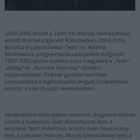
2003-2005 között a Teatr im. Wandy Siemaszkowej
vezető dramaturgja volt Rzeszówban, 2004-2005
között a a częstochowai Teatr im. Adama
Mickiewicza programtanácsadójaként dolgozott.
1997-2002 között számos írása megjelent a „
Teatr
”,
„
Dialog
” és „
Notatnik Teatralny
” színházi
folyóiratokban. Drámái gyakran kerülnek
bemutatásra a legfontosabb lengyel színpadokon,
sokszor a szerző saját rendezésében.
Rendezőként több díjban részesült, dolgozott többek
között a białystoki
Teatr Dramatyczny
-ben, a
wrocławi
Teatr Polski
-ban, a lódzi
Teatr Powszechny
-
ben, a rzeszówi
Teatr im. Wandy Siemaszkowej
-ben, a