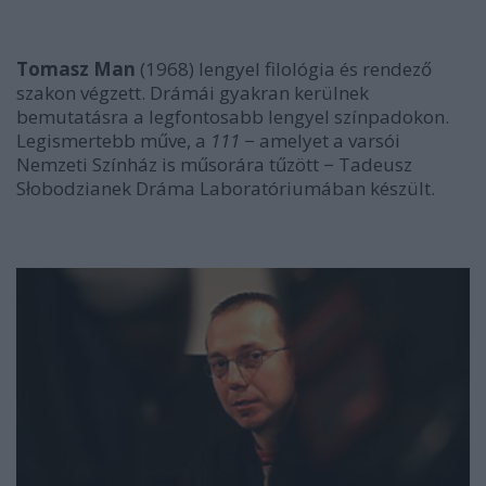
Tomasz Man
(1968) lengyel filológia és rendező
szakon végzett. Drámái gyakran kerülnek
bemutatásra a legfontosabb lengyel színpadokon.
Legismertebb műve, ­a
111
− amelyet a varsói
Nemzeti Színház is műsorára tűzött − Tadeusz
Słobodzianek Dráma Laboratóriumában készült.