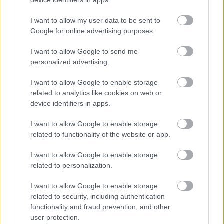
device identifiers in apps.
belehal az öregségbe.
I want to allow my user data to be sent to
Google for online advertising purposes.
Az igazi áttörést 15. életévem hozta, amikor
I want to allow Google to send me
meghallottam Deep Purple „
Smoke on the water
”
personalized advertising.
számát. Ettől a perctől fogva hosszú hajat
növesztettem és rockegyüttesben játszottam. Szintén
I want to allow Google to enable storage
ez időszaktól datálódik szocialista rendszerrel
related to analytics like cookies on web or
device identifiers in apps.
szembeni egyenlőtlen harcom Lengyelországban,
melyet úgy juttattam kifejezésre, hogy a háborús
I want to allow Google to enable storage
helyzet alatt lakótelepi háztömbünk homokozójába
related to functionality of the website or app.
gázoló tankot kövekkel dobáltam. Nem
érettségiztem le, mert
Sartre, Camus, Mrożek
és
I want to allow Google to enable storage
Kafka
felforgató ideáit hangoztattam. Csodával
related to personalization.
határos, hogy elkerültem a katonaságot, mert
eszembe jutott, hogy gyerekkoromban asztmás
I want to allow Google to enable storage
voltam. Végül az ódon hangulatú Wroclawban,
related to security, including authentication
Grotowski és Brahms városában érettségiztem le.
functionality and fraud prevention, and other
Ezekben az években áldozott le a szürke
user protection.