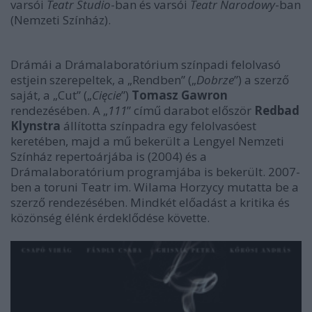
varsói
Teatr Studio
-ban és varsói
Teatr Narodowy
-ban
(Nemzeti Színház).
Drámái a Drámalaboratórium színpadi felolvasó
estjein szerepeltek, a „Rendben” („
Dobrze
”) a szerző
saját, a „Cut” („
Cięcie
”)
Tomasz Gawron
rendezésében. A „
111
” című darabot először
Redbad
Klynstra
állította színpadra egy felolvasóest
keretében, majd a mű bekerült a Lengyel Nemzeti
Színház repertoárjába is (2004) és a
Drámalaboratórium programjába is bekerült. 2007-
ben a toruni Teatr im. Wilama Horzycy mutatta be a
szerző rendezésében. Mindkét előadást a kritika és
közönség élénk érdeklődése követte.