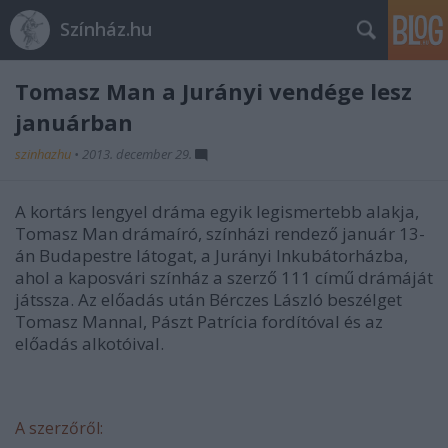
Színház.hu
Tomasz Man a Jurányi vendége lesz
januárban
szinhazhu
•
2013. december 29.
A kortárs lengyel dráma egyik legismertebb alakja,
Tomasz Man drámaíró, színházi rendező január 13-
án Budapestre látogat, a Jurányi Inkubátorházba,
ahol a kaposvári színház a szerző 111 című drámáját
játssza. Az előadás után Bérczes László beszélget
Tomasz Mannal, Pászt Patrícia fordítóval és az
előadás alkotóival.
A szerzőről: