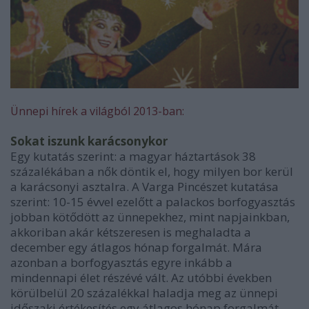
Ünnepi hírek a világból 2013-ban:
Sokat iszunk karácsonykor
Egy kutatás szerint: a magyar háztartások 38
százalékában a nők döntik el, hogy milyen bor kerül
a karácsonyi asztalra. A Varga Pincészet kutatása
szerint: 10-15 évvel ezelőtt a palackos borfogyasztás
jobban kötődött az ünnepekhez, mint napjainkban,
akkoriban akár kétszeresen is meghaladta a
december egy átlagos hónap forgalmát. Mára
azonban a borfogyasztás egyre inkább a
mindennapi élet részévé vált. Az utóbbi években
körülbelül 20 százalékkal haladja meg az ünnepi
időszaki értékesítés egy átlagos hónap forgalmát.