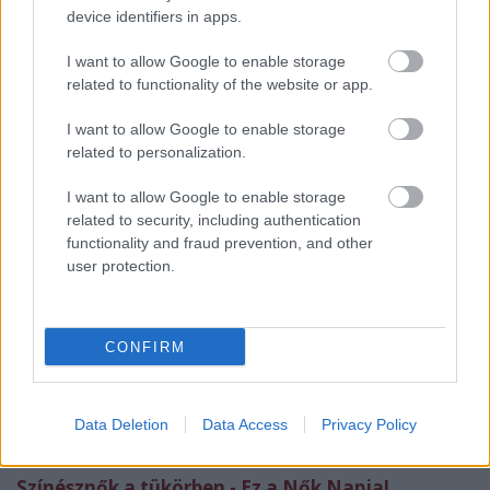
főrendezőjét, a Színház- és Filmművészeti Egyetem
device identifiers in apps.
rektorát kérdeztük.
I want to allow Google to enable storage
related to functionality of the website or app.
Búcsúgálát tartottak a Nemzeti Színházban -
Íróink üzentek
I want to allow Google to enable storage
A Nemzeti Színház Alföldi Róbert vezette társulata
related to personalization.
2013. június 30-án végleg elbúcsúzott egy gálaest
keretében. Erről adtunk beszámolót sok fotóval és
I want to allow Google to enable storage
videóval.
related to security, including authentication
functionality and fraud prevention, and other
user protection.
Táncolni bárhol! - Világnapi fotósorozat
A Tánc Világnapjáról is megemlékeztünk.
Színikritikusok Díja 2013 avagy az ölelések
CONFIRM
gálája - Fotósorozat
Szeptemberben a Színházi Kritikusok Céhének
díjátadójáról tudósítottunk a Trafó - Kortárs
Data Deletion
Data Access
Privacy Policy
Művészetek Házából.
Színésznők a tükörben - Ez a Nők Napja!