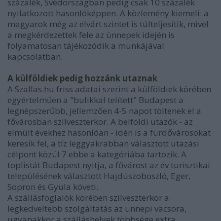
százalék, Svédországban pedig csak 10 százalék
nyilatkozott hasonlóképpen. A közlemény kiemeli: a
magyarok még az elvárt szintet is túlteljesítik, mivel
a megkérdezettek fele az ünnepek idején is
folyamatosan tájékozódik a munkájával
kapcsolatban.
A külföldiek pedig hozzánk utaznak
A Szallas.hu friss adatai szerint a külföldiek körében
egyértelműen a "bulikkal telített" Budapest a
legnépszerűbb, jellemzően 4-5 napot töltenek el a
fővárosban szilveszterkor. A belföldi utazók - az
elmúlt évekhez hasonlóan - idén is a fürdővárosokat
keresik fel, a tíz leggyakrabban választott utazási
célpont közül 7 ebbe a kategóriába tartozik. A
toplistát Budapest nyitja, a fővárost az év turisztikai
településének választott Hajdúszoboszló, Eger,
Sopron és Gyula követi.
A szállásfoglalók körében szilveszterkor a
legkedveltebb szolgáltatás az ünnepi vacsora,
ugyanakkor a szálláshelyek többsége extra