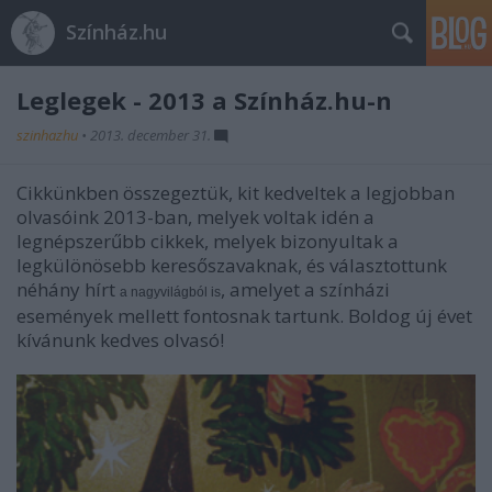
Színház.hu
Leglegek - 2013 a Színház.hu-n
szinhazhu
•
2013. december 31.
Cikkünkben összegeztük, kit kedveltek a legjobban
olvasóink 2013-ban, melyek voltak idén a
legnépszerűbb cikkek, melyek bizonyultak a
legkülönösebb keresőszavaknak, és választottunk
néhány hírt
, amelyet a színházi
a nagyvilágból is
események mellett fontosnak tartunk. Boldog új évet
kívánunk kedves olvasó!