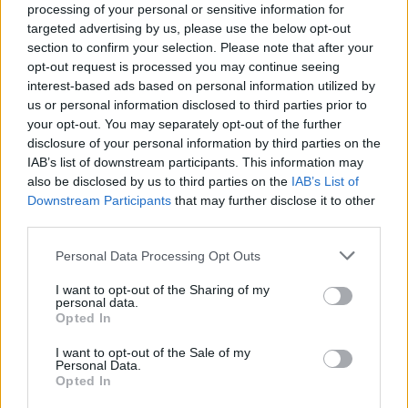
processing of your personal or sensitive information for
tartozni, ahová kereskedelmi partnereik. A váltás
targeted advertising by us, please use the below opt-out
előtt Ausztráliában és Új-Zélandon már új
section to confirm your selection. Please note that after your
munkahét, mikor Szamoán még csak a vasárnap
opt-out request is processed you may continue seeing
kezdődött, ez pedig megnehezítette az üzleti
interest-based ads based on personal information utilized by
forgalmat.
us or personal information disclosed to third parties prior to
Szamoán a szilveszter ünneplése nyugati stílusú:
your opt-out. You may separately opt-out of the further
nagy bálokkal és házibulikkal várták az új évet. A
disclosure of your personal information by third parties on the
sziget belső vidékein azonban nincs petárdázás és
IAB’s list of downstream participants. This information may
tűzijáték, hanem úgynevezett faga'ofét, kétméteres
also be disclosed by us to third parties on the
IAB’s List of
ágyút készítenek bambuszból, ezt megtöltik
Downstream Participants
that may further disclose it to other
kerozinnal, majd meggyújtják. A szomszédok azon
third parties.
vetélkednek, ki tud hangosabbat durrantani.
Please note that this website/app uses one or more Google
Personal Data Processing Opt Outs
services and may gather and store information including but
not limited to your visit or usage behaviour. You may click to
I want to opt-out of the Sharing of my
personal data.
grant or deny consent to Google and its third-party tags to
Opted In
use your data for below specified purposes in below Google
consent section.
I want to opt-out of the Sale of my
Personal Data.
Opted In