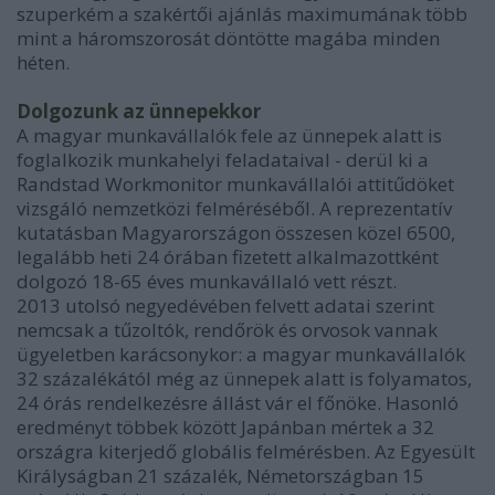
szuperkém a szakértői ajánlás maximumának több
mint a háromszorosát döntötte magába minden
héten.
Dolgozunk az ünnepekkor
A magyar munkavállalók fele az ünnepek alatt is
foglalkozik munkahelyi feladataival - derül ki a
Randstad Workmonitor munkavállalói attitűdöket
vizsgáló nemzetközi felméréséből. A reprezentatív
kutatásban Magyarországon összesen közel 6500,
legalább heti 24 órában fizetett alkalmazottként
dolgozó 18-65 éves munkavállaló vett részt.
2013 utolsó negyedévében felvett adatai szerint
nemcsak a tűzoltók, rendőrök és orvosok vannak
ügyeletben karácsonykor: a magyar munkavállalók
32 százalékától még az ünnepek alatt is folyamatos,
24 órás rendelkezésre állást vár el főnöke. Hasonló
eredményt többek között Japánban mértek a 32
országra kiterjedő globális felmérésben. Az Egyesült
Királyságban 21 százalék, Németországban 15