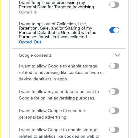
I want to opt-out of processing my
Personal Data for Targeted Advertising.
Opted In
I want to opt-out of Collection, Use,
Retention, Sale, and/or Sharing of my
Personal Data that Is Unrelated with the
Purposes for which it was collected.
Opted Out
Alföldi Róbert és Törőcsik Mari (fotó: Puska Judit)
Google consents
I want to allow Google to enable storage
related to advertising like cookies on web or
device identifiers in apps.
I want to allow my user data to be sent to
Legnépszerűbb cikkeinkből:
Google for online advertising purposes.
Már szívesen meglógtam volna' - Interjú Ascher
I want to allow Google to send me
Tamással
personalized advertising.
A 13. POSZT versenyprogramjában szerepelt az
Örkény Színház Peer Gynt című előadása, melynek
I want to allow Google to enable storage
rendezője Ascher Tamás. A Katona József Színház
related to analytics like cookies on web or