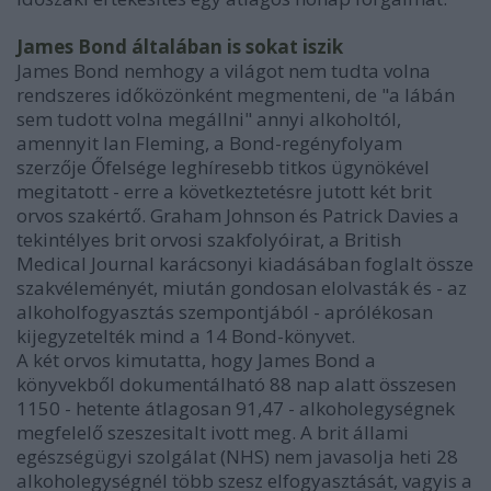
James Bond általában is sokat iszik
James Bond nemhogy a világot nem tudta volna
rendszeres időközönként megmenteni, de "a lábán
sem tudott volna megállni" annyi alkoholtól,
amennyit Ian Fleming, a Bond-regényfolyam
szerzője Őfelsége leghíresebb titkos ügynökével
megitatott - erre a következtetésre jutott két brit
orvos szakértő. Graham Johnson és Patrick Davies a
tekintélyes brit orvosi szakfolyóirat, a British
Medical Journal karácsonyi kiadásában foglalt össze
szakvéleményét, miután gondosan elolvasták és - az
alkoholfogyasztás szempontjából - aprólékosan
kijegyzetelték mind a 14 Bond-könyvet.
A két orvos kimutatta, hogy James Bond a
könyvekből dokumentálható 88 nap alatt összesen
1150 - hetente átlagosan 91,47 - alkoholegységnek
megfelelő szeszesitalt ivott meg. A brit állami
egészségügyi szolgálat (NHS) nem javasolja heti 28
alkoholegységnél több szesz elfogyasztását, vagyis a