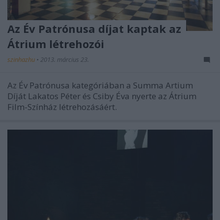
Az Év Patrónusa díjat kaptak az
Átrium létrehozói
szinhazhu
•
2013. március 23.
Az Év Patrónusa kategóriában a Summa Artium
Díját Lakatos Péter és Csiby Éva nyerte az Átrium
Film-Színház létrehozásáért.