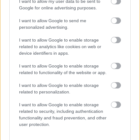
I want to allow my user data to be sent to
Google for online advertising purposes.
Örkény István egyperceseit hallgathatják meg az
arra járók Remeteszőlősön április elejétől egy
I want to allow Google to send me
korabeli telefonfülkében.
personalized advertising.
I want to allow Google to enable storage
related to analytics like cookies on web or
device identifiers in apps.
I want to allow Google to enable storage
related to functionality of the website or app.
I want to allow Google to enable storage
related to personalization.
I want to allow Google to enable storage
related to security, including authentication
functionality and fraud prevention, and other
user protection.
SZÍN-TÁR - Jön a színművészeti