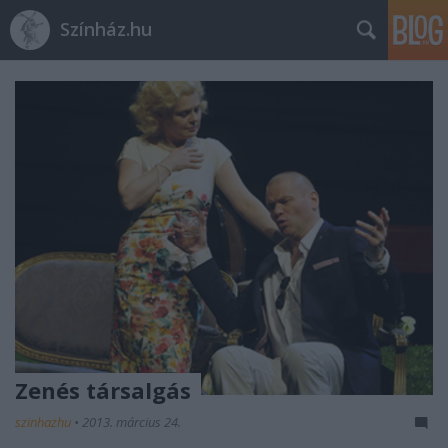
Színház.hu
Zenés társalgás
szinhazhu
•
2013. március 24.