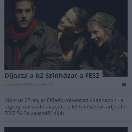
Díjazza a k2 Színházat a FESZ
szinhazhu
•
2013. március 24.
Március 27-én, az Előadó-művészeti Világnapon - a
tagság szavazata alapján - a k2 Színháznak adja át a
FESZ "A Pályakezdő" díját.