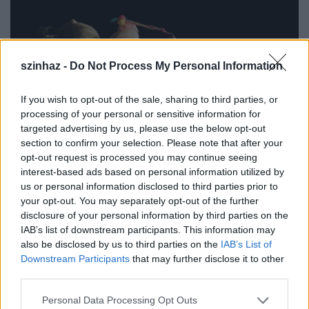
szinhaz -
Do Not Process My Personal Information
If you wish to opt-out of the sale, sharing to third parties, or
processing of your personal or sensitive information for
targeted advertising by us, please use the below opt-out
section to confirm your selection. Please note that after your
opt-out request is processed you may continue seeing
interest-based ads based on personal information utilized by
us or personal information disclosed to third parties prior to
Hófehérke új felfogásban a
your opt-out. You may separately opt-out of the further
disclosure of your personal information by third parties on the
Kabócában
IAB’s list of downstream participants. This information may
szinhazhu
•
2013. március 24.
also be disclosed by us to third parties on the
IAB’s List of
Downstream Participants
that may further disclose it to other
third parties.
Premierre készül vasárnap a veszprémi Kabóca
Bábszínház: a Hófehérke című zenés mesejátékot
Please note that this website/app uses one or more Google
Personal Data Processing Opt Outs