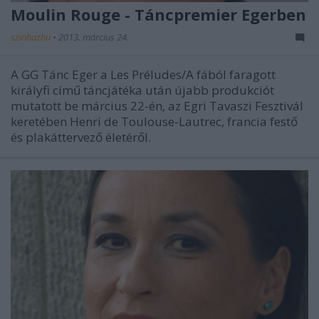
Moulin Rouge - Táncpremier Egerben
szinhazhu
•
2013. március 24.
A GG Tánc Eger a Les Préludes/A fából faragott
királyfi című táncjátéka után újabb produkciót
mutatott be március 22-én, az Egri Tavaszi Fesztivál
keretében Henri de Toulouse-Lautrec, francia festő
és plakáttervező életéről.