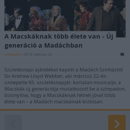
A Macskáknak több élete van - Új
generáció a Madáchban
szinhazhu
•
2013. március 23.
Születésnapi ajándékot kapott a Madách Színháztól
Sir Andrew Lloyd Webber, aki március 22-én
ünnepelte 65. születésnapját: kortalan musicalje, a
Macskák új generációja mutatkozott be a színpadon,
bizonyítva, hogy a Macskáknak hétnél jóval több
élete van – a Madách macskáinak biztosan.