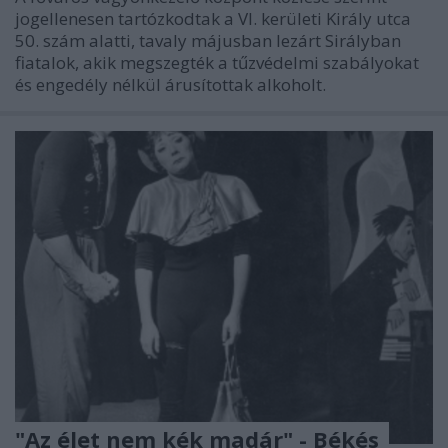
jogellenesen tartózkodtak a VI. kerületi Király utca
50. szám alatti, tavaly májusban lezárt Sirályban
fiatalok, akik megszegték a tűzvédelmi szabályokat
és engedély nélkül árusítottak alkoholt.
"Az élet nem kék madár" - Békés