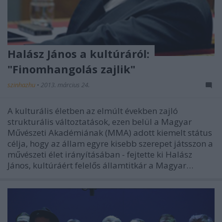
Halász János a kultúráról:
"Finomhangolás zajlik"
szinhazhu
•
2013. március 24.
A kulturális életben az elmúlt években zajló
strukturális változtatások, ezen belül a Magyar
Művészeti Akadémiának (MMA) adott kiemelt státus
célja, hogy az állam egyre kisebb szerepet játsszon a
művészeti élet irányításában - fejtette ki Halász
János, kultúráért felelős államtitkár a Magyar…