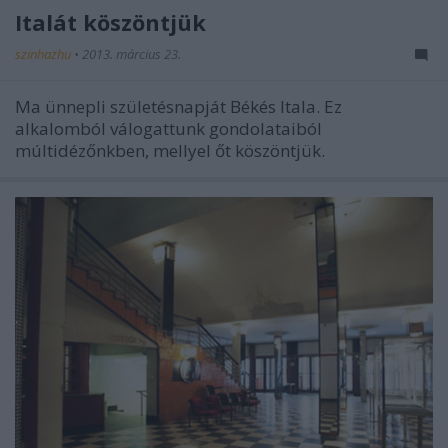
Italát köszöntjük
szinhazhu
•
2013. március 23.
Ma ünnepli születésnapját Békés Itala. Ez
alkalomból válogattunk gondolataiból
múltidézőnkben, mellyel őt köszöntjük.