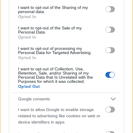
mutatják be új felfogásban - mondta a színház
services and may gather and store information including but
igazgatója szombaton az MTI-nek.
not limited to your visit or usage behaviour. You may click to
I want to opt-out of the Sharing of my
personal data.
grant or deny consent to Google and its third-party tags to
Opted In
use your data for below specified purposes in below Google
consent section.
I want to opt-out of the Sale of my
Personal Data.
Opted In
I want to opt-out of processing my
Personal Data for Targeted Advertising.
Opted In
I want to opt-out of Collection, Use,
Retention, Sale, and/or Sharing of my
Personal Data that Is Unrelated with the
Purposes for which it was collected.
Opted Out
Google consents
I want to allow Google to enable storage
Örkény egyperceseket
related to advertising like cookies on web or
hallgathatunk egy telefonfülkében
device identifiers in apps.
szinhazhu
•
2013. március 24.