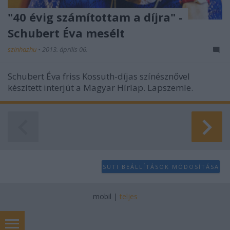
"40 évig számítottam a díjra" -
Schubert Éva mesélt
szinhazhu
•
2013. április 06.
Schubert Éva friss Kossuth-díjas színésznővel
készített interjút a Magyar Hírlap. Lapszemle.
SÜTI BEÁLLÍTÁSOK MÓDOSÍTÁSA
mobil
|
teljes