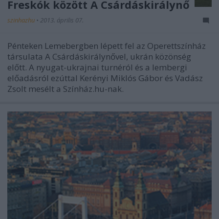
Freskók között A Csárdáskirálynő
szinhazhu
•
2013. április 07.
Pénteken Lemebergben lépett fel az Operettszínház
társulata A Csárdáskirálynővel, ukrán közönség
előtt. A nyugat-ukrajnai turnéról és a lembergi
előadásról ezúttal Kerényi Miklós Gábor és Vadász
Zsolt mesélt a Színház.hu-nak.