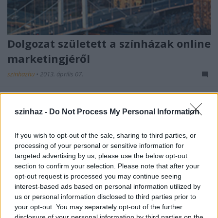
Dolgozat született a színházak online
marketingjéről
szinhazhu
•
2013. április 07.
A Budapesti Corvinus Egyetemen frissen végzett
Veres Nóra a budapesti színházak online marketing
szinhaz -
Do Not Process My Personal Information
használatáról írt dolgozatot, mely elérhető a
Színigazdaság.hu-n.
If you wish to opt-out of the sale, sharing to third parties, or
processing of your personal or sensitive information for
targeted advertising by us, please use the below opt-out
section to confirm your selection. Please note that after your
opt-out request is processed you may continue seeing
interest-based ads based on personal information utilized by
us or personal information disclosed to third parties prior to
your opt-out. You may separately opt-out of the further
disclosure of your personal information by third parties on the