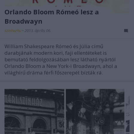
Orlando Bloom Rómeó lesz a
Broadwayn
szinhazhu
•
2013. április 06.
William Shakespeare Rómeó és Júlia című
darabjának modern kori, faji ellentéteket is
bemutató feldolgozásában lesz látható nyártól
Orlando Bloom a New York-i Broadwayn, ahol a
világhírű dráma férfi főszerepét bízták rá.