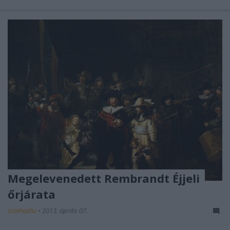
Megelevenedett Rembrandt Éjjeli
őrjárata
szinhazhu
•
2013. április 07.