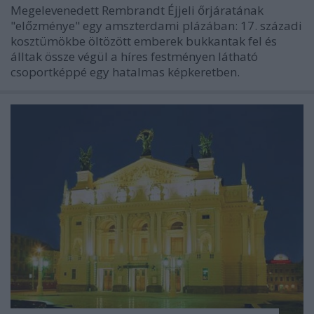
Megelevenedett Rembrandt Éjjeli őrjáratának
"előzménye" egy amszterdami plázában: 17. századi
kosztümökbe öltözött emberek bukkantak fel és
álltak össze végül a híres festményen látható
csoportképpé egy hatalmas képkeretben.