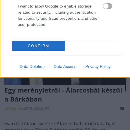
I want to allow Google to enable storage
related to security, including authentication
functionality and fraud prevention, and other
user protection.
CONFIRM
Data Deletion
Data Access
Privacy Policy
Egy merényletről - Álarcosbál készül
a Bárkában
szinhazhu
•
2013. április 07.
Sven Delblanc svéd író Álarcosbál című darabját
mutatja be a Bárka Színház április 26-án, az