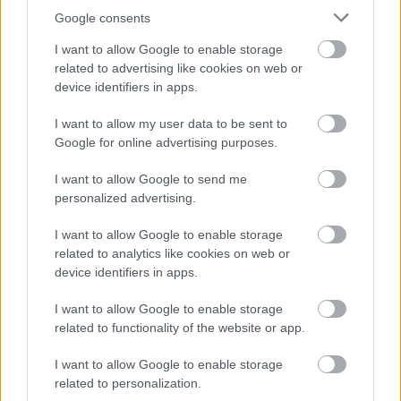
Google consents
I want to allow Google to enable storage
related to advertising like cookies on web or
device identifiers in apps.
I want to allow my user data to be sent to
Google for online advertising purposes.
I want to allow Google to send me
personalized advertising.
Bemutatta 2014-es EKF-programját
I want to allow Google to enable storage
Riga
related to analytics like cookies on web or
device identifiers in apps.
szinhazhu
•
2013. április 07.
I want to allow Google to enable storage
Több mint kétszáz rendezvénnyel készül Riga,
related to functionality of the website or app.
Lettország fővárosa 2014-re, amikor egy éven át
viseli az Európa Kulturális Fővárosa címet.
I want to allow Google to enable storage
related to personalization.