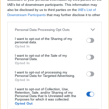
IAB’s list of downstream participants. This information may
also be disclosed by us to third parties on the
IAB’s List of
Downstream Participants
that may further disclose it to other
third parties.
Please note that this website/app uses one or more Google
Personal Data Processing Opt Outs
services and may gather and store information including but
not limited to your visit or usage behaviour. You may click to
I want to opt-out of the Sharing of my
Jordán Adél: 'Már ott a szememben a
personal data.
grant or deny consent to Google and its third-party tags to
Opted In
titok'
use your data for below specified purposes in below Google
consent section.
I want to opt-out of the Sale of my
szinhazhu
•
2013. április 07.
Personal Data.
Opted In
Jordán Adélt, a Katona József Színház színésznőjét a
I want to opt-out of processing my
színházba való visszatérésről, anyaságról és
Personal Data for Targeted Advertising.
Opted In
munkáról kérdezte a Nők Lapja. Lapszemle.
I want to opt-out of Collection, Use,
Retention, Sale, and/or Sharing of my
Personal Data that Is Unrelated with the
Purposes for which it was collected.
Opted Out