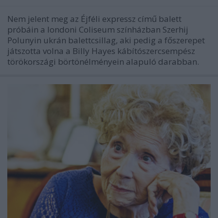
Nem jelent meg az Éjféli expressz című balett
próbáin a londoni Coliseum színházban Szerhij
Polunyin ukrán balettcsillag, aki pedig a főszerepet
játszotta volna a Billy Hayes kábítószercsempész
törökországi börtönélményein alapuló darabban.