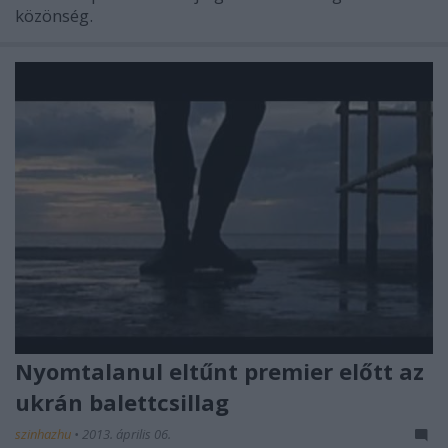
közönség.
Nyomtalanul eltűnt premier előtt az
ukrán balettcsillag
szinhazhu
•
2013. április 06.