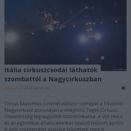
Itália cirkuszcsodái láthatók
szombattól a Nagycirkuszban
szinhazhu
•
2013. április 06.
Circus Maximus címmel először szerepel a Fővárosi
Nagycirkusz porondján a világhírű Togni Cirkusz,
Olaszország legnagyobb utazócirkusza. A vízi revüt
és az egzotikus állatszámokat ötvöző műsort április
6-ától szeptember elsejéig tekintheti meg a