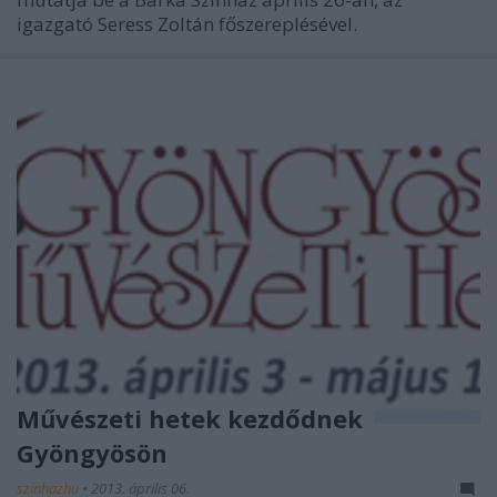
igazgató Seress Zoltán főszereplésével.
Művészeti hetek kezdődnek
Gyöngyösön
szinhazhu
•
2013. április 06.