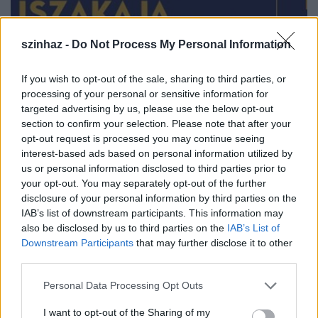
szinhaz -
Do Not Process My Personal Information
If you wish to opt-out of the sale, sharing to third parties, or
processing of your personal or sensitive information for
Megrendezik az Olvasás Éjszakáját
targeted advertising by us, please use the below opt-out
szeptemberben
section to confirm your selection. Please note that after your
opt-out request is processed you may continue seeing
szinhazhu
•
2013. augusztus 23.
interest-based ads based on personal information utilized by
us or personal information disclosed to third parties prior to
Több mint nyolcvan szerző részvételével, változatos
your opt-out. You may separately opt-out of the further
programokkal népszerűsíti a könyvkultúrát az
disclosure of your personal information by third parties on the
Olvasás éjszakája rendezvénysorozata szeptember
IAB’s list of downstream participants. This information may
13-án számos budapesti és vidéki könyvesboltban.
also be disclosed by us to third parties on the
IAB’s List of
Downstream Participants
that may further disclose it to other
third parties.
RETRO
Please note that this website/app uses one or more Google
Personal Data Processing Opt Outs
szinhazhu
•
2013. augusztus 23.
services and may gather and store information including but
not limited to your visit or usage behaviour. You may click to
I want to opt-out of the Sharing of my