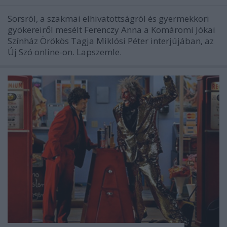
Sorsról, a szakmai elhivatottságról és gyermekkori
gyökereiről mesélt Ferenczy Anna a Komáromi Jókai
Színház Örökös Tagja Miklósi Péter interjújában, az
Új Szó online-on. Lapszemle.