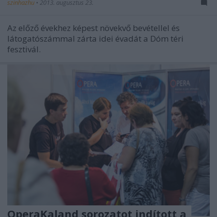
szinhazhu
•
2013. augusztus 23.
Az előző évekhez képest növekvő bevétellel és
látogatószámmal zárta idei évadát a Dóm téri
fesztivál.
OperaKaland sorozatot indított a