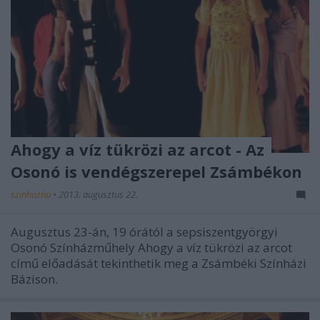
Ahogy a víz tükrözi az arcot - Az
Osonó is vendégszerepel Zsámbékon
szinhazhu
•
2013. augusztus 22.
Augusztus 23-án, 19 órától a sepsiszentgyörgyi
Osonó Színházműhely Ahogy a víz tükrözi az arcot
című előadását tekinthetik meg a Zsámbéki Színházi
Bázison.