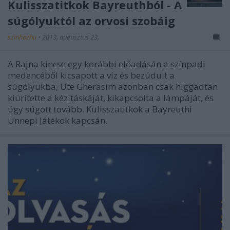
Kulisszatitkok Bayreuthból - A
súgólyuktól az orvosi szobáig
szinhazhu
•
2013. augusztus 23.
A Rajna kincse egy korábbi előadásán a színpadi
medencéből kicsapott a víz és bezúdult a
súgólyukba, Ute Gherasim azonban csak higgadtan
kiürítette a kézitáskáját, kikapcsolta a lámpáját, és
úgy súgott tovább. Kulisszatitkok a Bayreuthi
Ünnepi Játékok kapcsán.