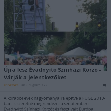
Újra lesz Évadnyitó Színházi Korzó -
Várják a jelentkezőket
szinhazhu
•
2013. augusztus 23.
A korábbi évek hagyományaira építve a FÜGE 2013-
ban is szeretné megrendezni a szeptemberi
Évadnyitó Színházi Korzót és fesztivált Európai