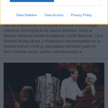
költözik az Orlai Produkció
szinhazhu
•
2013. augusztus 23.
Data Deletion
Data Access
Privacy Policy
Ősszel a Belvárosi Színházba költözik A szív hídjai
Udvaros Dorottyával és László Zsolttal, majd a
Római Vakáció Fekete Ernővel és Tenki Rékával. Újra
látható Kulka János a Hippolyt címszerepében és a
Hitted volna? című új darabban Hernádi Judit és
Kern András közös játéka szórakoztatja a…