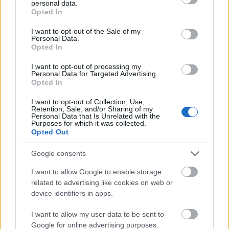
personal data.
grant or deny consent to Google and its third-party tags to
Opted In
use your data for below specified purposes in below Google
consent section.
I want to opt-out of the Sale of my
Personal Data.
Opted In
I want to opt-out of processing my
Personal Data for Targeted Advertising.
Opted In
I want to opt-out of Collection, Use,
Retention, Sale, and/or Sharing of my
Personal Data that Is Unrelated with the
Purposes for which it was collected.
Opted Out
Google consents
I want to allow Google to enable storage
Szeptemberben ismét a vidéki
related to advertising like cookies on web or
színházaké a Thália
device identifiers in apps.
szinhazhu
•
2013. augusztus 23.
I want to allow my user data to be sent to
Google for online advertising purposes.