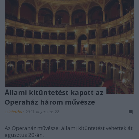
Állami kitüntetést kapott az
Operaház három művésze
szinhazhu
•
2013. augusztus 22.
Az Operaház művészei állami kitüntetést vehettek át
agusztus 20-án.