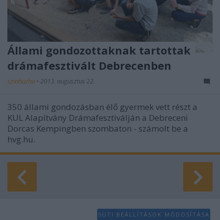
Állami gondozottaknak tartottak
drámafesztivált Debrecenben
szinhazhu
•
2013. augusztus 22.
350 állami gondozásban élő gyermek vett részt a
KUL Alapítvány Drámafesztiválján a Debreceni
Dorcas Kempingben szombaton - számolt be a
hvg.hu.
SÜTI BEÁLLÍTÁSOK MÓDOSÍTÁSA