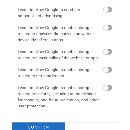
Szeptemberben újra a vidéki színházaké a főszerep a
I want to allow Google to send me
Thália Színházban; a Vidéki Színházak Fesztiválján
personalized advertising.
tizenegy teátrum mutatja be egy-egy előadását a
budapesti közönségnek.
I want to allow Google to enable storage
related to analytics like cookies on web or
device identifiers in apps.
I want to allow Google to enable storage
related to functionality of the website or app.
I want to allow Google to enable storage
related to personalization.
I want to allow Google to enable storage
related to security, including authentication
functionality and fraud prevention, and other
user protection.
Ősszel újra a Belvárosi Színházba
CONFIRM