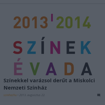
Színekkel varázsol derűt a Miskolci
Nemzeti Színház
szinhazhu
•
2013. augusztus 22.