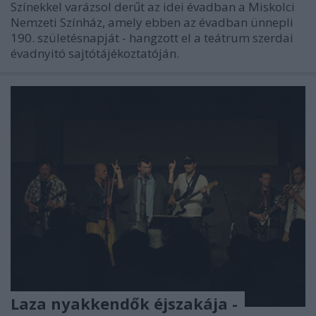
Színekkel varázsol derűt az idei évadban a Miskolci
Nemzeti Színház, amely ebben az évadban ünnepli
190. születésnapját - hangzott el a teátrum szerdai
évadnyitó sajtótájékoztatóján.
Laza nyakkendők éjszakája -