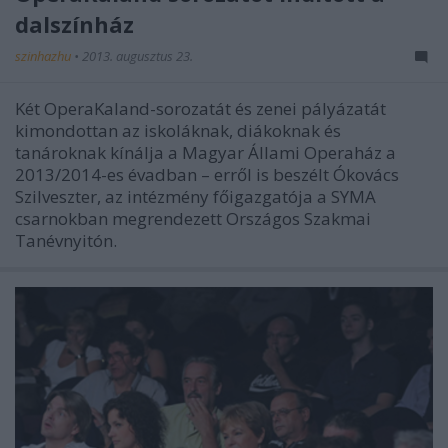
dalszínház
szinhazhu
•
2013. augusztus 23.
Két OperaKaland-sorozatát és zenei pályázatát
kimondottan az iskoláknak, diákoknak és
tanároknak kínálja a Magyar Állami Operaház a
2013/2014-es évadban – erről is beszélt Ókovács
Szilveszter, az intézmény főigazgatója a SYMA
csarnokban megrendezett Országos Szakmai
Tanévnyitón.