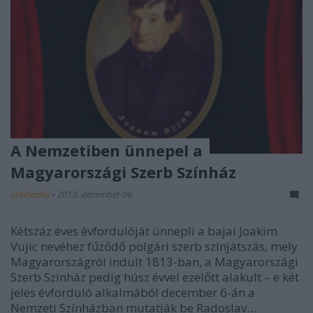
A Nemzetiben ünnepel a
Magyarországi Szerb Színház
szinhazhu
•
2013. december 06.
Kétszáz éves évfordulóját ünnepli a bajai Joakim
Vujic nevéhez fűződő polgári szerb színjátszás, mely
Magyarországról indult 1813-ban, a Magyarországi
Szerb Színház pedig húsz évvel ezelőtt alakult – e két
jeles évforduló alkalmából december 6-án a
Nemzeti Színházban mutatják be Radoslav…