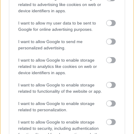
related to advertising like cookies on web or
device identifiers in apps.
I want to allow my user data to be sent to
Google for online advertising purposes.
Elveszettnek hitt Netzer-operát
I want to allow Google to send me
personalized advertising.
mutatnak be Innsbruckban
I want to allow Google to enable storage
szinhazhu
•
2013. december 06.
related to analytics like cookies on web or
device identifiers in apps.
Nemrég megtalálták az elveszettnek hitt zenekari
partitúrát.
I want to allow Google to enable storage
related to functionality of the website or app.
I want to allow Google to enable storage
related to personalization.
I want to allow Google to enable storage
related to security, including authentication