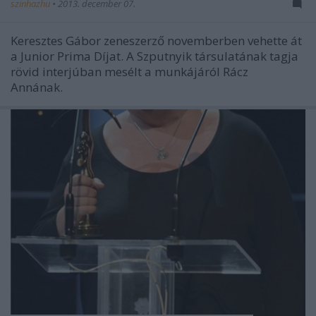
szinhazhu
•
2013. december 07.
Keresztes Gábor zeneszerző novemberben vehette át
a Junior Prima Díjat. A Szputnyik társulatának tagja
rövid interjúban mesélt a munkájáról Rácz
Annának.