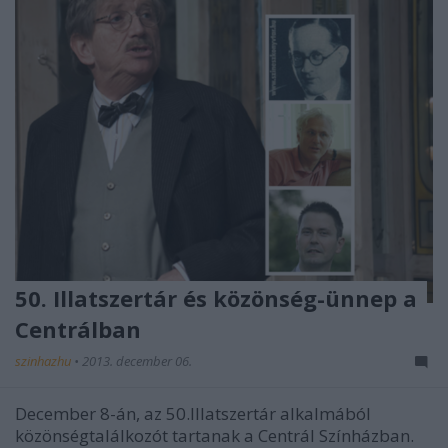
50. Illatszertár és közönség-ünnep a
Centrálban
szinhazhu
•
2013. december 06.
December 8-án, az 50.Illatszertár alkalmából
közönségtalálkozót tartanak a Centrál Színházban.