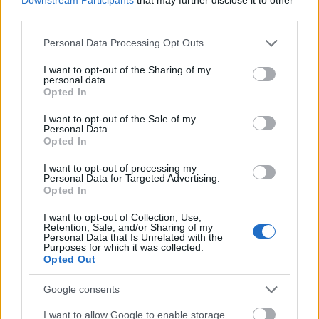
third parties.
A Traviata nyitja meg az a milánói
Please note that this website/app uses one or more Google
Personal Data Processing Opt Outs
services and may gather and store information including but
Scala évadát
not limited to your visit or usage behaviour. You may click to
I want to opt-out of the Sharing of my
personal data.
szinhazhu
•
2013. december 06.
grant or deny consent to Google and its third-party tags to
Opted In
use your data for below specified purposes in below Google
consent section.
Giuseppe Verdi operájával, a Traviatával kezdi
I want to opt-out of the Sale of my
Personal Data.
2013-2014-es évadát a Scala, amely a hagyomány
Opted In
szerint december 7-én, a milánói védőszent, Szent
Ambrus ünnepén tartja a premiert.
I want to opt-out of processing my
Personal Data for Targeted Advertising.
Opted In
I want to opt-out of Collection, Use,
Retention, Sale, and/or Sharing of my
Personal Data that Is Unrelated with the
Purposes for which it was collected.
Opted Out
Google consents
I want to allow Google to enable storage