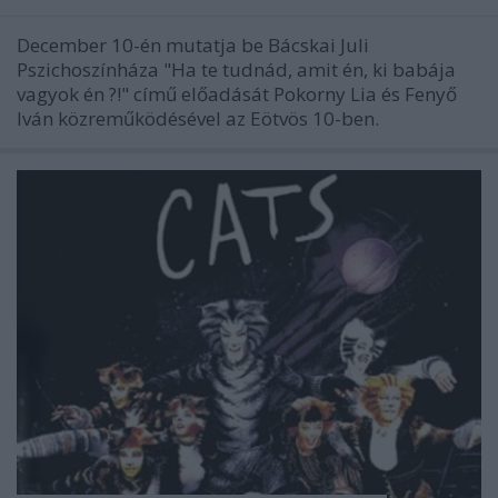
December 10-én mutatja be Bácskai Juli
Pszichoszínháza "Ha te tudnád, amit én, ki babája
vagyok én ?!" című előadását Pokorny Lia és Fenyő
Iván közreműködésével az Eötvös 10-ben.