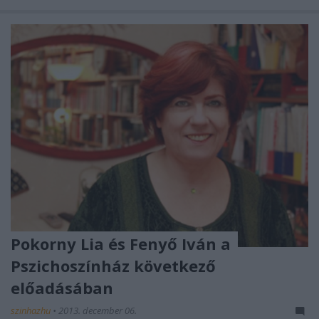
Pokorny Lia és Fenyő Iván a
Pszichoszínház következő
előadásában
szinhazhu
•
2013. december 06.