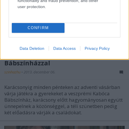
functionality and fraud prevention, and other
user protection.
CONFIRM
Data Deletion
Data Access
Privacy Policy
Ünnepi készülődés a Kabóca
Bábszínházzal
szinhazhu
•
2013. december 06.
Karácsonyig minden pénteken az adventi vásárban
várja játékra a gyerekeket a veszprémi Kabóca
Bábszínház, karácsony előtt hagyományosan együtt
ünnepelnek a közönséggel, a téli szünetben pedig
két előadásra várják a családokat.