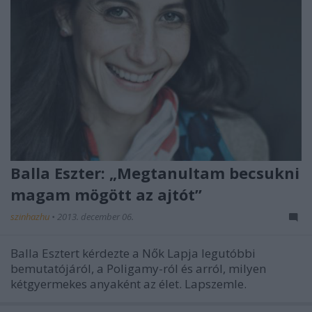
Balla Eszter: „Megtanultam becsukni
magam mögött az ajtót”
szinhazhu
•
2013. december 06.
Balla Esztert kérdezte a Nők Lapja legutóbbi
bemutatójáról, a Poligamy-ról és arról, milyen
kétgyermekes anyaként az élet. Lapszemle.