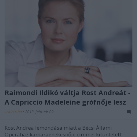
Raimondi Ildikó váltja Rost Andreát -
A Capriccio Madeleine grófnője lesz
szinhazhu
•
2013. február 02.
Rost Andrea lemondása miatt a Bécsi Állami
Operaház kamaraénekesnője címmel kitüntetett,