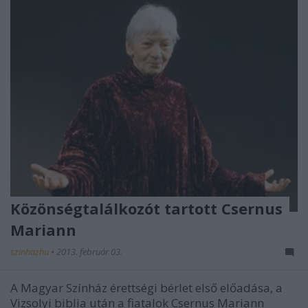
Közönségtalálkozót tartott Csernus
Mariann
szinhazhu
•
2013. február 03.
A Magyar Színház érettségi bérlet első előadása, a
Vizsolyi biblia után a fiatalok Csernus Mariann