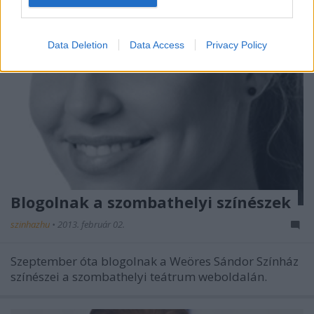
Data Deletion
Data Access
Privacy Policy
Blogolnak a szombathelyi színészek
szinhazhu
•
2013. február 02.
Szeptember óta blogolnak a Weöres Sándor Színház
színészei a szombathelyi teátrum weboldalán.