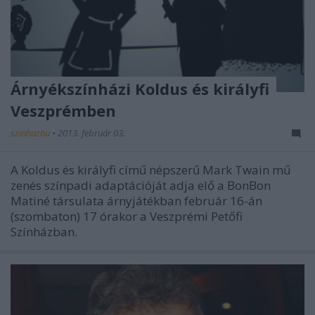
Árnyékszínházi Koldus és királyfi
Veszprémben
szinhazhu
•
2013. február 03.
A Koldus és királyfi című népszerű Mark Twain mű
zenés színpadi adaptációját adja elő a BonBon
Matiné társulata árnyjátékban február 16-án
(szombaton) 17 órakor a Veszprémi Petőfi
Színházban.