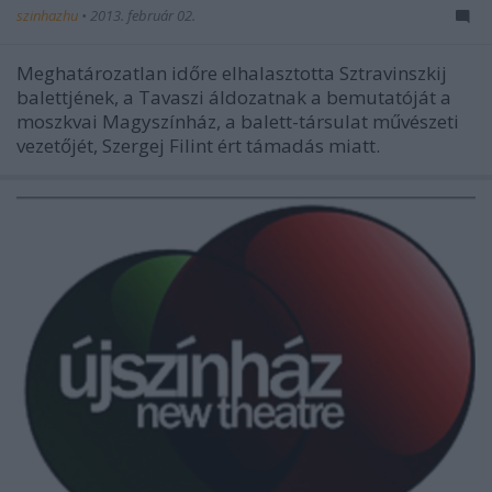
szinhazhu
•
2013. február 02.
Meghatározatlan időre elhalasztotta Sztravinszkij
balettjének, a Tavaszi áldozatnak a bemutatóját a
moszkvai Magyszínház, a balett-társulat művészeti
vezetőjét, Szergej Filint ért támadás miatt.