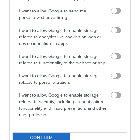
I want to allow Google to send me
personalized advertising.
I want to allow Google to enable storage
related to analytics like cookies on web or
device identifiers in apps.
I want to allow Google to enable storage
related to functionality of the website or app.
Pályázat színjátszó csoportok részére
I want to allow Google to enable storage
szinhazhu
•
2013. február 02.
related to personalization.
I want to allow Google to enable storage
A Nagy Gáspár Kulturális Központ 2013. június 13-
related to security, including authentication
16. között rendezi meg a XII. Nemzetközi Színjátszó
functionality and fraud prevention, and other
Fesztivált, és pályázatot írt ki a fesztiválon való
user protection.
részvételre színjátszó csoportok részére.
CONFIRM