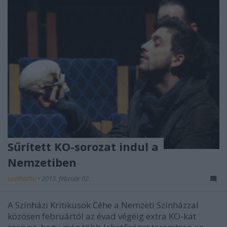
Sűrített KO-sorozat indul a
Nemzetiben
szinhazhu
•
2013. február 02.
A Színházi Kritikusok Céhe a Nemzeti Színházzal
közösen februártól az évad végéig extra KO-kat