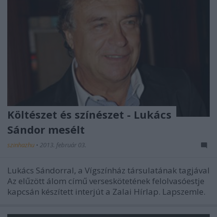
Költészet és színészet - Lukács
Sándor mesélt
szinhazhu
•
2013. február 03.
Lukács Sándorral, a Vígszínház társulatának tagjával
Az elűzött álom című verseskötetének felolvasóestje
kapcsán készített interjút a Zalai Hírlap. Lapszemle.