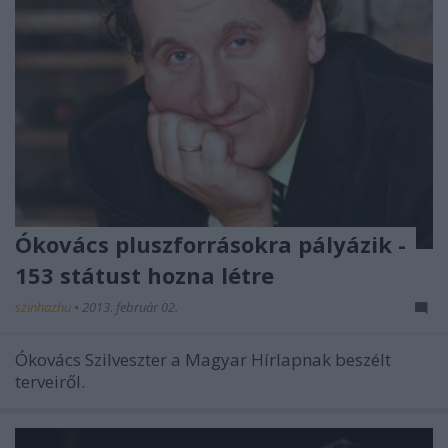
Ókovács pluszforrásokra pályázik -
153 státust hozna létre
szinhazhu
•
2013. február 02.
Ókovács Szilveszter a Magyar Hírlapnak beszélt
terveiről.