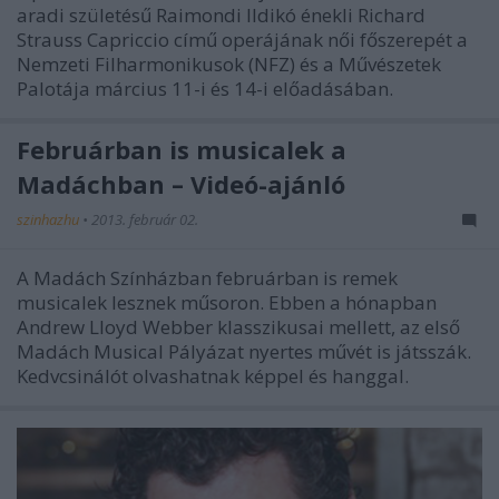
aradi születésű Raimondi Ildikó énekli Richard
Strauss Capriccio című operájának női főszerepét a
Nemzeti Filharmonikusok (NFZ) és a Művészetek
Palotája március 11-i és 14-i előadásában.
Februárban is musicalek a
Madáchban – Videó-ajánló
szinhazhu
•
2013. február 02.
A Madách Színházban februárban is remek
musicalek lesznek műsoron. Ebben a hónapban
Andrew Lloyd Webber klasszikusai mellett, az első
Madách Musical Pályázat nyertes művét is játsszák.
Kedvcsinálót olvashatnak képpel és hanggal.