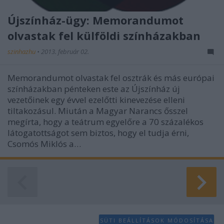
Újszínház-ügy: Memorandumot
olvastak fel külföldi színházakban
szinhazhu
•
2013. február 02.
Memorandumot olvastak fel osztrák és más európai
színházakban pénteken este az Újszínház új
vezetőinek egy évvel ezelőtti kinevezése elleni
tiltakozásul. Miután a Magyar Narancs ősszel
megírta, hogy a teátrum egyelőre a 70 százalékos
látogatottságot sem biztos, hogy el tudja érni,
Csomós Miklós a…
SÜTI BEÁLLÍTÁSOK MÓDOSÍTÁSA