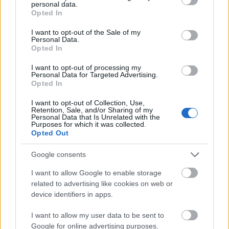
personal data.
grant or deny consent to Google and its third-party tags to
Opted In
use your data for below specified purposes in below Google
consent section.
I want to opt-out of the Sale of my
Personal Data.
Opted In
I want to opt-out of processing my
Jövedelmező állás - a TÁP
Personal Data for Targeted Advertising.
Opted In
bemutatója a Trafóban
I want to opt-out of Collection, Use,
szinhazhu
•
2013. február 03.
Retention, Sale, and/or Sharing of my
Personal Data that Is Unrelated with the
Purposes for which it was collected.
Február 5-én és 6-án lesz látható a Trafóban a TÁP
Opted Out
Színház legújabb bemutatója, Osztrovszkij
Jövedelmező állás című darabjának átirata, Vajdai
Google consents
Vilmos rendezésében.
I want to allow Google to enable storage
related to advertising like cookies on web or
device identifiers in apps.
I want to allow my user data to be sent to
Google for online advertising purposes.