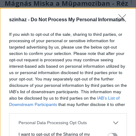
Mágnás Miska a Müpamoziban - Réz
Andrással
szinhaz -
Do Not Process My Personal Information
szinhazhu
•
2013. február 03.
If you wish to opt-out of the sale, sharing to third parties, or
Tízmillió nézőjével a mai napig a legnézettebb
processing of your personal or sensitive information for
magyar film az 1948-ban, Keleti Márton
targeted advertising by us, please use the below opt-out
irányításával forgatott Mágnás Miska. Ezt a kultikus
section to confirm your selection. Please note that after your
operett-filmet láthatják a nézők a Müpamoziban,
opt-out request is processed you may continue seeing
február 11-én, a „Dalolva szép az élet - Magyar zenés
interest-based ads based on personal information utilized by
filmek ’48-’97” sorozat részeként.
us or personal information disclosed to third parties prior to
your opt-out. You may separately opt-out of the further
disclosure of your personal information by third parties on the
IAB’s list of downstream participants. This information may
also be disclosed by us to third parties on the
IAB’s List of
Downstream Participants
that may further disclose it to other
third parties.
Please note that this website/app uses one or more Google
Personal Data Processing Opt Outs
services and may gather and store information including but
not limited to your visit or usage behaviour. You may click to
I want to opt-out of the Sharing of my