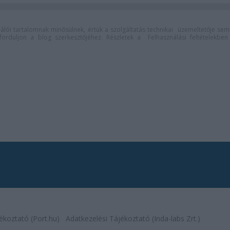
lói tartalomnak minősülnek, értük a
szolgáltatás technikai
üzemeltetője sem
n forduljon a blog szerkesztőjéhez. Részletek a
Felhasználási feltételekben
ékoztató (Port.hu)
Adatkezelési Tájékoztató (Inda-labs Zrt.)