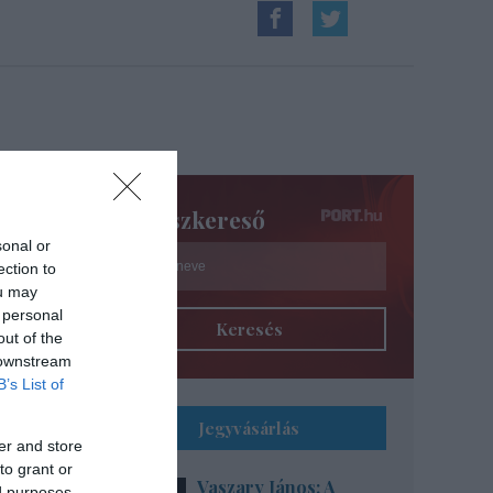
Színészkereső
sonal or
ection to
ou may
 personal
Keresés
out of the
 downstream
B’s List of
Jegyvásárlás
er and store
to grant or
Vaszary János: A
ed purposes