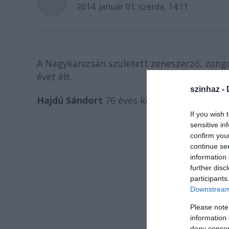
2014. január 01. szerda, 14:11
A Nagykanizsán született zeneszerző, zongo
évet élt.
szinhaz -
Hajdú Sándort
76 éves korában érte a halál
If you wish 
sensitive in
confirm you
continue se
information 
further disc
participants
Downstream 
Please note
information 
deny consent