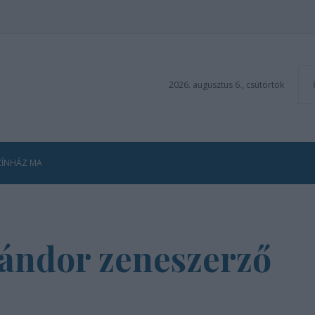
2026. augusztus 6., csütörtök
ZÍNHÁZ MA
ándor zeneszerző