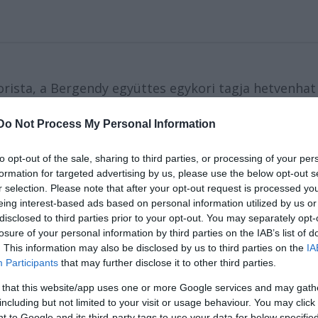
rista, a Bergendy együttes egykori tagja hetvenhat
Do Not Process My Personal Information
.
to opt-out of the sale, sharing to third parties, or processing of your per
formation for targeted advertising by us, please use the below opt-out s
r selection. Please note that after your opt-out request is processed y
eing interest-based ads based on personal information utilized by us or
disclosed to third parties prior to your opt-out. You may separately opt-
losure of your personal information by third parties on the IAB’s list of
. This information may also be disclosed by us to third parties on the
IA
Participants
that may further disclose it to other third parties.
 that this website/app uses one or more Google services and may gath
including but not limited to your visit or usage behaviour. You may click 
 to Google and its third-party tags to use your data for below specifi