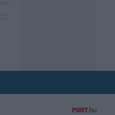
milyen
és az