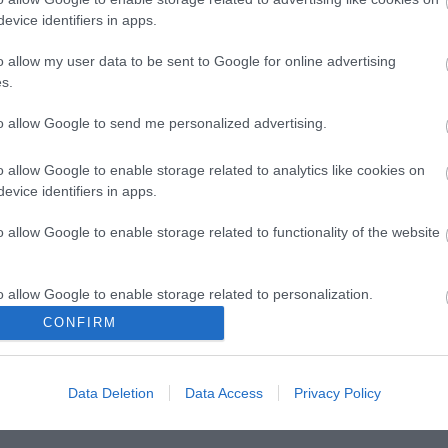
evice identifiers in apps.
o allow my user data to be sent to Google for online advertising
s.
to allow Google to send me personalized advertising.
o allow Google to enable storage related to analytics like cookies on
evice identifiers in apps.
o allow Google to enable storage related to functionality of the website
o allow Google to enable storage related to personalization.
Színház zárt ajtók
A Centrál Színház új
CONFIRM
s közel 6000 nézőt
jegyrendszeren keresztül
o allow Google to enable storage related to security, including
júniusban
értékesíti a következő évad
cation functionality and fraud prevention, and other user protection.
jegyeit
Data Deletion
Data Access
Privacy Policy