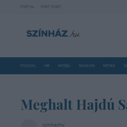
PORT
.hu
PORT TICKET
FŐOLDAL
HÍR
INTERJÚ
MAGAZIN
KRITIKA
S
Meghalt Hajdú S
szinhazhu