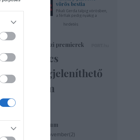
vörös bestia
Pikali Gerda talpig vörösben,
a férfiak pedig nyakig a
pácban - az Újszínházban!
hirdetés
Színházi premierek
Nincs
gere
megjeleníthető
elem
el
Archívum
2020 november
(
2
)