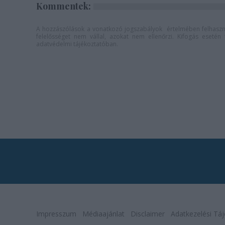
Kommentek:
A hozzászólások a
vonatkozó jogszabályok
értelmében felhaszná
felelősséget nem vállal, azokat nem ellenőrzi. Kifogás eseté
adatvédelmi tájékoztatóban
.
Impresszum
Médiaajánlat
Disclaimer
Adatkezelési Táj