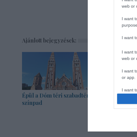
web or d
I want t
purpose
I want 
Ajánlott bejegyzések:
I want t
web or d
I want t
or app.
I want t
Épül a Dóm téri szabadtéri
A Madách 
színpad
mellett i
I want t
fogadott 
authenti