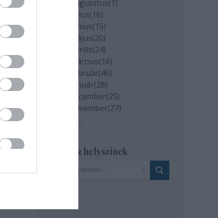
2020 augusztus
(
1
)
2020 július
(
16
)
2020 június
(
15
)
2020 május
(
20
)
2020 április
(
24
)
2020 március
(
16
)
2020 február
(
46
)
2020 január
(
28
)
2019 december
(
25
)
2019 november
(
27
)
Tovább
...
Szinház helyszínek