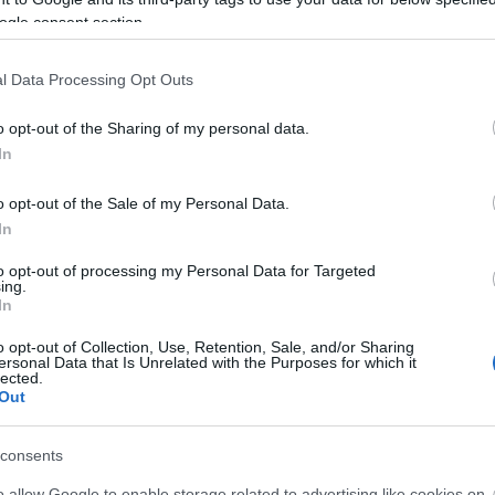
ogle consent section.
l Data Processing Opt Outs
o opt-out of the Sharing of my personal data.
In
 zenész Nagykanizsán született. Kodály Zoltán
o opt-out of the Sale of my Personal Data.
tagjaként ismerte meg az ország. Legismertebb slá
In
to opt-out of processing my Personal Data for Targeted
ing.
In
icz Zsigmond, majd 1992-től a zalaegerszegi Hevesi
t. Vezette a zalaegerszegi városi vegyeskart, és köz
o opt-out of Collection, Use, Retention, Sale, and/or Sharing
ersonal Data that Is Unrelated with the Purposes for which it
skart is.
lected.
Out
consents
o allow Google to enable storage related to advertising like cookies on