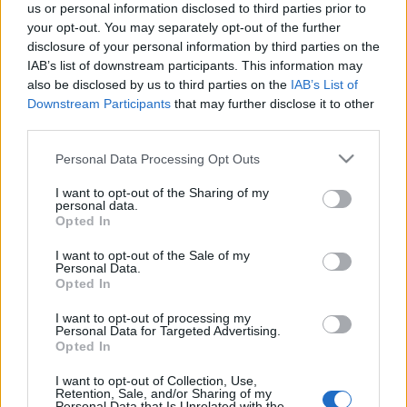
us or personal information disclosed to third parties prior to
your opt-out. You may separately opt-out of the further
disclosure of your personal information by third parties on the
IAB’s list of downstream participants. This information may
also be disclosed by us to third parties on the
IAB’s List of
Jirí Suchánek
Downstream Participants
that may further disclose it to other
third parties.
A Pilsent népszerűsítő turistacsalogató
Please note that this website/app uses one or more Google
Personal Data Processing Opt Outs
services and may gather and store information including but
rendezvények nagyon sokfélék. A nyugat-csehországi
not limited to your visit or usage behaviour. You may click to
I want to opt-out of the Sharing of my
város karácsony előtt elsőként a bajorországi
personal data.
grant or deny consent to Google and its third-party tags to
Münchenben mutatkozott be, a következő
Opted In
use your data for below specified purposes in below Google
hónapokban Lettország, Svédország, Ausztria és
consent section.
Belgium következik.
I want to opt-out of the Sale of my
Personal Data.
"A világban működő Cseh Centrumokat (kulturális
Opted In
intézetek) is megszólítottuk, s mindegyikük
betervezett már legalább egy városbemutatót. Jelen
I want to opt-out of processing my
Personal Data for Targeted Advertising.
leszünk a fontos nemzetközi idegenforgalmi
Opted In
vásárokon is Nürnbergben, Utrechtben, Berlinben,
Stuttgartban, Bécsben, Linzben és Londonban" -
I want to opt-out of Collection, Use,
Retention, Sale, and/or Sharing of my
fejtette ki Sulzenko. "Nem marad ki Brüsszel sem,
Personal Data that Is Unrelated with the