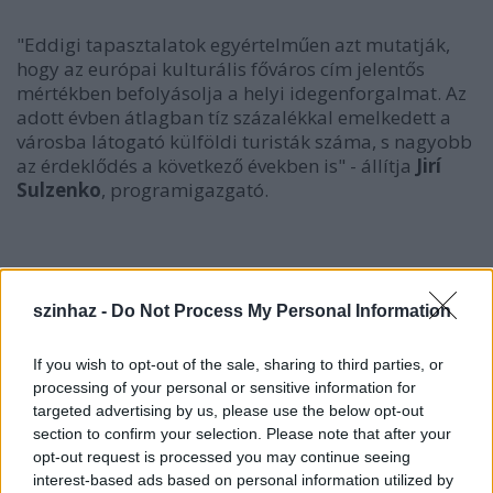
"Eddigi tapasztalatok egyértelműen azt mutatják,
hogy az európai kulturális főváros cím jelentős
mértékben befolyásolja a helyi idegenforgalmat. Az
adott évben átlagban tíz százalékkal emelkedett a
városba látogató külföldi turisták száma, s nagyobb
az érdeklődés a következő években is" - állítja
Jirí
Sulzenko
, programigazgató.
szinhaz -
Do Not Process My Personal Information
If you wish to opt-out of the sale, sharing to third parties, or
processing of your personal or sensitive information for
targeted advertising by us, please use the below opt-out
section to confirm your selection. Please note that after your
opt-out request is processed you may continue seeing
interest-based ads based on personal information utilized by