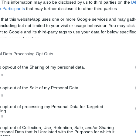
. This information may also be disclosed by us to third parties on the
IA
Participants
that may further disclose it to other third parties.
 that this website/app uses one or more Google services and may gath
including but not limited to your visit or usage behaviour. You may click 
 to Google and its third-party tags to use your data for below specifi
ogle consent section.
l Data Processing Opt Outs
o opt-out of the Sharing of my personal data.
In
o opt-out of the Sale of my Personal Data.
In
to opt-out of processing my Personal Data for Targeted
ing.
In
o opt-out of Collection, Use, Retention, Sale, and/or Sharing
s zenei darabok közé tartoznak. Jean Genet művét
ersonal Data that Is Unrelated with the Purposes for which it
lected.