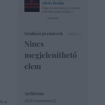
vörös bestia
Pikali Gerda talpig vörösben,
a férfiak pedig nyakig a
pácban - az Újszínházban!
hirdetés
Színházi premierek
Nincs
megjeleníthető
elem
Archívum
2020 november
(
2
)
és a