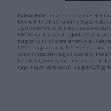
Eötvös Péter
művészete elismeréseként meg
ben neki ítélték a Gramofon Magazin által 
díjjal tüntették ki, 2003-ban Budapest dís
MIDEM zenei fesztivál legjobb élő zeneszerző
magyar kultúra követe címet (2008), valami
(2011). Tagja a francia Művészet és Irodal
valamint tiszteleti tagja a Széchenyi Irod
bartóki hagyományhoz való kapcsolódásban 
nagy magyar zeneszerzői, a Ligeti György-Ku