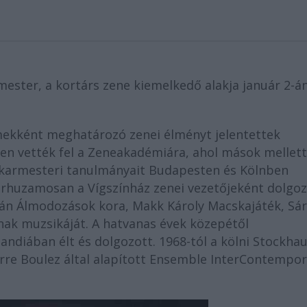
mester, a kortárs zene kiemelkedő alakja január 2-á
mekként meghatározó zenei élményt jelentettek
en vették fel a Zeneakadémiára, ahol mások mellett
és karmesteri tanulmányait Budapesten és Kölnben
párhuzamosan a Vígszínház zenei vezetőjeként dolgo
tván Álmodozások kora, Makk Károly Macskajáték, Sá
nak muzsikáját. A hatvanas évek közepétől
ndiában élt és dolgozott. 1968-tól a kölni Stockha
erre Boulez által alapított Ensemble InterContempor