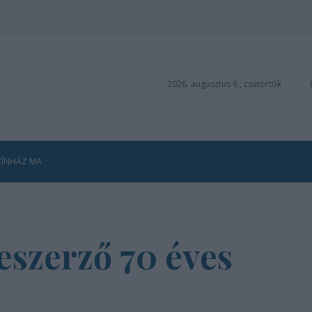
2026. augusztus 6., csütörtök
ZÍNHÁZ MA
eszerző 70 éves