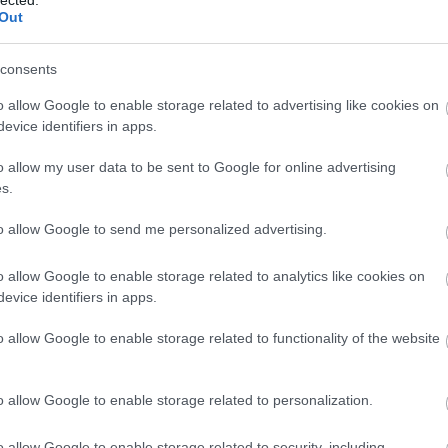
índarabjából született az Angyalok Amerikában (2004
Out
éből a Szerelemről és más démonokról (2007), a Lad
an élt előkelő japán költőnő naplótöredékein alapul
consents
eménye alapján íródott Az ördög tragédiája (2010),
o allow Google to enable storage related to advertising like cookies on
 operaként határozott meg, átdolgozásával születe
evice identifiers in apps.
perája. Ezen felül több kamaraoperát (Harakiri,
o allow my user data to be sent to Google for online advertising
s.
to allow Google to send me personalized advertising.
ngszeres versenyműveket is jegyez. Zenei példaképei
 alkotását Pierre Boulez-nek ajánlotta az új évezre
o allow Google to enable storage related to analytics like cookies on
ideálja, Stockhausen tiszteletére is. Hanglemezei
evice identifiers in apps.
ékből (Száz magyar népmese), a Vokális művek című
o allow Google to enable storage related to functionality of the website
enévé alakított zörejen alapulnak. Az amerikai
tt, az ő tiszteletére írta Psalm 151 című művét. 20
ára komponált vokális művet, 2013-ban volt az
o allow Google to enable storage related to personalization.
 Sándor nonszensz verseire íródott művének és
zíciójának.
o allow Google to enable storage related to security, including