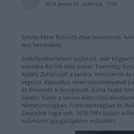
2014. január 02. csütörtök, 11:00
Eötvös Péter Kossuth-díjas zeneszerző, kar
lesz hetvenéves.
Székelyudvarhelyen született, már kisgyer
számára Bartók Béla művei. Tizennégy éves
Kodály Zoltán volt a tanára, zeneszerzői 
végezte. Klasszikus zenei tanulmányaival 
és filmzenét is komponált, ő írta Szabó Is
Sándor Tüske a köröm alatt című alkotásai
Németországban, Franciaországban és Holla
Ensemble tagja volt, 1978-1991 között a Pi
művészeti igazgatójaként működött.