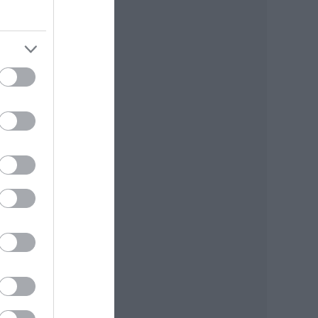
), a
y
.
tt
nek
d
10-