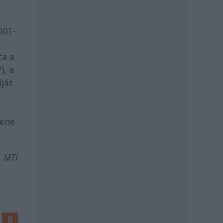
001-
ta a
), a
ját
zene
, MTI