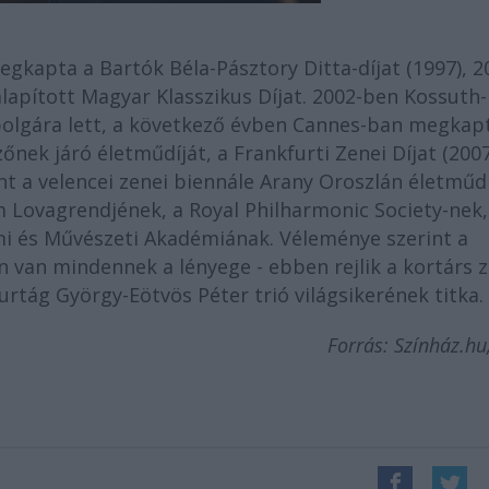
kapta a Bartók Béla-Pásztory Ditta-díjat (1997), 2
alapított Magyar Klasszikus Díjat. 2002-ben Kossuth-
zpolgára lett, a következő évben Cannes-ban megkap
nek járó életműdíját, a Frankfurti Zenei Díjat (2007
nt a velencei zenei biennále Arany Oroszlán életműdí
om Lovagrendjének, a Royal Philharmonic Society-nek,
almi és Művészeti Akadémiának. Véleménye szerint a
van mindennek a lényege - ebben rejlik a kortárs 
rtág György-Eötvös Péter trió világsikerének titka.
Forrás: Színház.hu