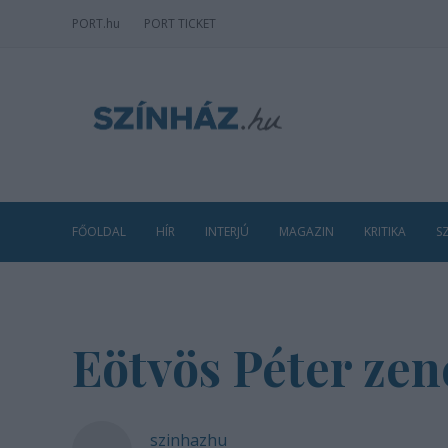
PORT
.hu
PORT TICKET
FŐOLDAL
HÍR
INTERJÚ
MAGAZIN
KRITIKA
S
Eötvös Péter zen
szinhazhu