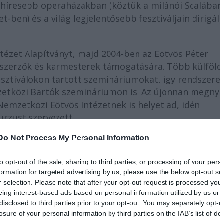
ghíresebb operaházakban (köztük a milánói Scalában
-ben) és a világ legjelentősebb fesztiváljain dirigál
tézet Alapítványt, majd 2004-ben az Eötvös Péter
eszerzők és karmesterek támogatására. Több külföld
esztiválokon tartott szemináriumokat, így rendszer
etközi Bartók szemináriumon is. Az újonnan megnyí
emzetközi Eötvös Intézetnek is helyet ad, idén
rzust szervezett.
Do Not Process My Personal Information
sztikai és zenekari karmesteri tapasztalatai vezetté
n, akár két hanggal is, jelentést hordozó atmoszfér
to opt-out of the sale, sharing to third parties, or processing of your per
a Lyoni Operában 1998-ban - japán rendezésben - át
formation for targeted advertising by us, please use the below opt-out s
ja, a mű több zenei díjat is kapott. A Csehov Három
r selection. Please note that after your opt-out request is processed y
tás premierjéről - amelyen a három nővér szerepét
eing interest-based ads based on personal information utilized by us or
Deutsche Grammophon kiadó lemezfelvételt készített
disclosed to third parties prior to your opt-out. You may separately opt-
losure of your personal information by third parties on the IAB’s list of
 tűzték műsorra (Budapesten 2000-ben Szabó Istvá