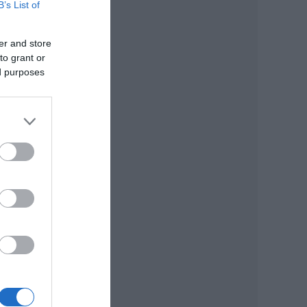
B’s List of
er and store
to grant or
ed purposes