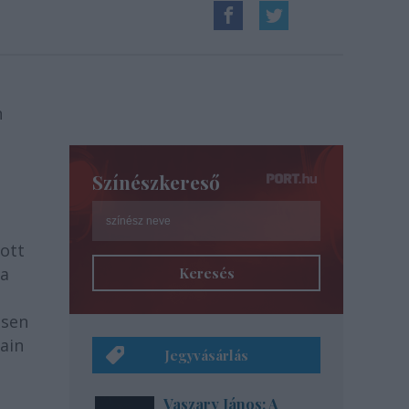
n
Színészkereső
zott
ra
Keresés
usen
ain
Jegyvásárlás
Vaszary János: A