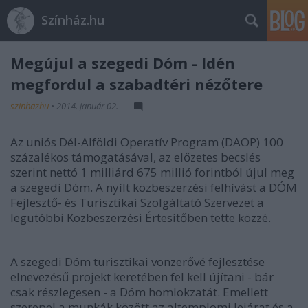
Színház.hu
Megújul a szegedi Dóm - Idén
megfordul a szabadtéri nézőtere
szinhazhu
•
2014. január 02.
Az uniós Dél-Alföldi Operatív Program (DAOP) 100
százalékos támogatásával, az előzetes becslés
szerint nettó 1 milliárd 675 millió forintból újul meg
a szegedi Dóm. A nyílt közbeszerzési felhívást a DÓM
Fejlesztő- és Turisztikai Szolgáltató Szervezet a
legutóbbi Közbeszerzési Értesítőben tette közzé.
A szegedi Dóm turisztikai vonzerővé fejlesztése
elnevezésű projekt keretében fel kell újítani - bár
csak részlegesen - a Dóm homlokzatát. Emellett
szerepel a munkák között az altemplomi lejárat és a