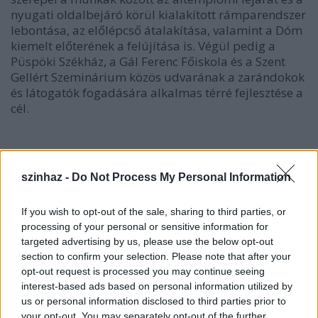
nyugati oldalbejáró körül kialakított rámparendszer
lebontása, az előlépcső átalakítása, valamint a Dóm
kiemelt előterének a felújítása is. Végül pedig a
Püspöki Székház, a Gál Ferenc Főiskola és a Szent
Gellért Szeminárium közös udvarának a zarándokok
és látogatók fogadására alkalmas térré fejlesztése a
cél.
szinhaz -
Do Not Process My Personal Information
If you wish to opt-out of the sale, sharing to third parties, or
processing of your personal or sensitive information for
targeted advertising by us, please use the below opt-out
section to confirm your selection. Please note that after your
opt-out request is processed you may continue seeing
interest-based ads based on personal information utilized by
us or personal information disclosed to third parties prior to
your opt-out. You may separately opt-out of the further