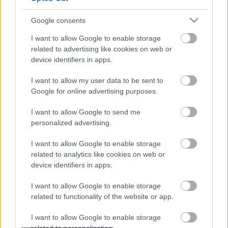
es induláskor is felmerült. Az új színpad kialakítását
a fesztivál történetének egyik legnagyobb
Google consents
beruházása teszi lehetővé. A Szegedi Szabadtéri
Játékok a jelenleg használatos legkorszerűbb
I want to allow Google to enable storage
színpadtechnikát vásárolja meg, új mobilszínpadot
related to advertising like cookies on web or
állítanak föl a Dóm téren, amelynek gyűrűs forgója
device identifiers in apps.
mindkét irányba tud majd mozogni" - számolt be
még tavaly ősszel a részletekről
Herczeg Tamás
, a
I want to allow my user data to be sent to
fesztivál igazgatója.
Google for online advertising purposes.
I want to allow Google to send me
personalized advertising.
Forrás: MTI
I want to allow Google to enable storage
related to analytics like cookies on web or
device identifiers in apps.
I want to allow Google to enable storage
related to functionality of the website or app.
I want to allow Google to enable storage