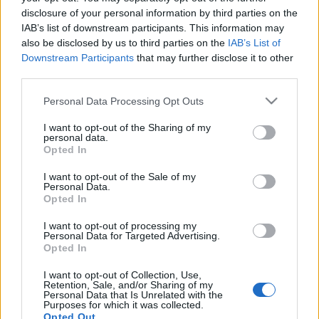
disclosure of your personal information by third parties on the
IAB’s list of downstream participants. This information may
Fotó: pixelfoto.hu
also be disclosed by us to third parties on the
IAB’s List of
Downstream Participants
that may further disclose it to other
third parties.
Az ajánlattevőnek - referenciaként - be kell mutatnia
Please note that this website/app uses one or more Google
Personal Data Processing Opt Outs
az elmúlt 5 évből egy legalább nettó 500 millió
services and may gather and store information including but
forintos műemlék-felújítást, és egy legalább nettó 1
not limited to your visit or usage behaviour. You may click to
I want to opt-out of the Sharing of my
milliárdos nem lakó- vagy ipari épület felújítását. Az
personal data.
grant or deny consent to Google and its third-party tags to
ajánlattételi határidő: február 7. Az összességében
Opted In
use your data for below specified purposes in below Google
legelőnyösebb ajánlat lesz a nyertes úgy, hogy a
consent section.
I want to opt-out of the Sale of my
kivitelezés ára 93, míg az előteljesítés 7
Personal Data.
súlyszámmal szerepel az értékelésben.
Opted In
I want to opt-out of processing my
Personal Data for Targeted Advertising.
A rekonstrukció érinti a Szegedi Szabadtéri Játékokat
Opted In
is. Az idei fesztiválra megfordul a nézőtér, a
színpadot pedig a Dóm tér órateraszán állítják föl.
I want to opt-out of Collection, Use,
Retention, Sale, and/or Sharing of my
"A nézőtér megfordításával optimális és jó
Personal Data that Is Unrelated with the
megoldást sikerült találni, ez az ötlet a játékok 1931-
Purposes for which it was collected.
Opted Out