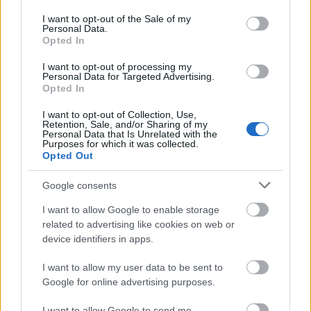
use your data for below specified purposes in below Google
elnök-karnagya,
Pinchas Steinberg
vezényletével
consent section.
I want to opt-out of the Sale of my
csendül fel. A rózsalovag szvitet a tehetséges fiatal
Personal Data.
Juraj Valcuha
irányításával adják elő - emelte ki a
Opted In
főigazgató.
I want to opt-out of processing my
Personal Data for Targeted Advertising.
Opted In
"Nem mindegyik kifejezetten baba darab, de a
szülőkhöz is akartunk szólni. És némelyik tétel egy
I want to opt-out of Collection, Use,
Retention, Sale, and/or Sharing of my
csecsemő számára is kedves lehet, a mi első
Personal Data that Is Unrelated with the
gyerekünket például Schubert Pisztráng ötösére
Purposes for which it was collected.
Opted Out
ringattuk, az se annyira könnyű zene, mégis +bejött+
neki. A lemezen van egy hely ahová beragasztható a
Google consents
gyerek képe, így szép emlék marad" - tette hozzá.
I want to allow Google to enable storage
related to advertising like cookies on web or
A lemezre került még Chopin cisz-moll noktürnje, ezt
device identifiers in apps.
Tzimon Barto játssza, megszólal Liszt Szerelmi
álmok című darabjának átirata Jurij Szimonov,
I want to allow my user data to be sent to
Sibelius Valse Tristje Leif Segerstam pálcája alatt. A
Google for online advertising purposes.
XVII. Magyar táncot
Győriványi Ráth György
dirigálja. Az Egmont nyitányt Kovács János
I want to allow Google to send me