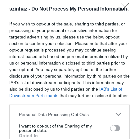
szinhaz -
Do Not Process My Personal Information
If you wish to opt-out of the sale, sharing to third parties, or
processing of your personal or sensitive information for
targeted advertising by us, please use the below opt-out
section to confirm your selection. Please note that after your
opt-out request is processed you may continue seeing
interest-based ads based on personal information utilized by
Fotó: Kovács Attila
us or personal information disclosed to third parties prior to
your opt-out. You may separately opt-out of the further
disclosure of your personal information by third parties on the
IAB’s list of downstream participants. This information may
also be disclosed by us to third parties on the
IAB’s List of
A Magyar Állami Operaház a jövő nemzedékének
Downstream Participants
that may further disclose it to other
kulturális - ezen belül zenei - nevelését kiemelt
third parties.
feladatának tekinti, a CD is ezt a törekvést támasztja
Please note that this website/app uses one or more Google
alá. A koncertfelvételekről Mozart Varázsfuvolájának
Personal Data Processing Opt Outs
services and may gather and store information including but
nyitánya, Brahms I. Magyar tánca Christoph
not limited to your visit or usage behaviour. You may click to
I want to opt-out of the Sharing of my
Eschenbach, A diótörő virágkeringője pedig a
personal data.
grant or deny consent to Google and its third-party tags to
Budapesti Filharmóniai Társaság Zenekarának
Opted In