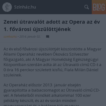
Színház.hu
Zenei útravalót adott az Opera az év
1. fővárosi újszülöttjének
szinhazhu
•
2014. január 02.
Az év első fővárosi újszülöttjét köszöntötte a Magyar
Állami Operaház nevében Ókovács Szilveszter
főigazgató, aki A Magyar Honvédség Egészségügyi
Központban szerdán adta át az Útravaló című CD-t a
0 óra 16 perckor született kisfiú, Fiala Milán Dániel
szüleinek.
Az Operaház először 2013. január elsején
gyarapította a babacsomagot az Útravaló című CD-
vel. A felvételből mindkét alkalommal 100 ezer
példány készült, és az év során minden
magyarországi és a határon túli magyar