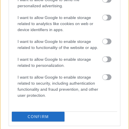
vezetésével játssza az együttes. Bach d-moll
personalized advertising.
partitájából Kelemen Barnabás hegedül. Felesége,
I want to allow Google to enable storage
Kokas Katalin hegedűművész, Hanna és Gáspár
related to analytics like cookies on web or
mamája írta a CD ajánlását.
device identifiers in apps.
I want to allow Google to enable storage
related to functionality of the website or app.
"Úgy gondolom - és ez azóta sem változott -, hogy az
emberiség sorsának alakulása elsősorban az
I want to allow Google to enable storage
édesanyákon múlik" - hangsúlyozta, hozzátéve:
related to personalization.
"...van valami, amelyben megingathatatlanul hiszek:
a művészet erejében. A több száz éves európai,
I want to allow Google to enable storage
klasszikus zenei kultúra hagyományában. Ezek a
related to security, including authentication
hangok a lélek olyan mélységébe jutnak el, ahová
functionality and fraud prevention, and other
más nem. A zene felemel, megtisztít, megnyugtat,
user protection.
érzéseket kelt, gazdagít, harmóniára törekszik az
első pillanattól fogva..." - fogalmazott
Kokas
Katalin.
CONFIRM