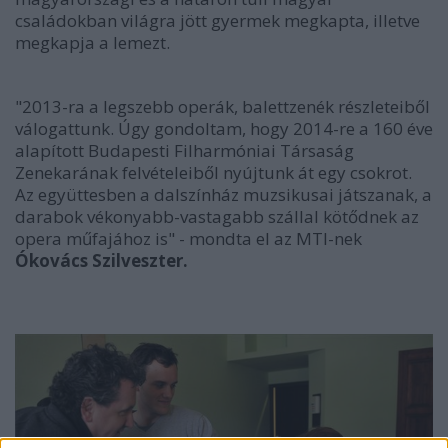
családokban világra jött gyermek megkapta, illetve
megkapja a lemezt.
"2013-ra a legszebb operák, balettzenék részleteiből
válogattunk. Úgy gondoltam, hogy 2014-re a 160 éve
alapított Budapesti Filharmóniai Társaság
Zenekarának felvételeiből nyújtunk át egy csokrot.
Az együttesben a dalszínház muzsikusai játszanak, a
darabok vékonyabb-vastagabb szállal kötődnek az
opera műfajához is" - mondta el az MTI-nek
Ókovács Szilveszter.