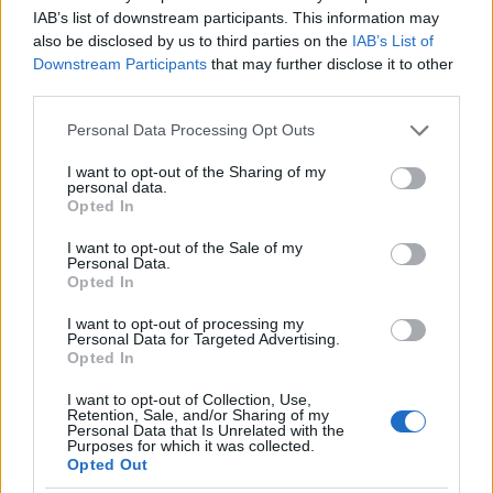
IAB’s list of downstream participants. This information may
also be disclosed by us to third parties on the
IAB’s List of
Downstream Participants
that may further disclose it to other
4.
third parties.
Please note that this website/app uses one or more Google
Personal Data Processing Opt Outs
services and may gather and store information including but
not limited to your visit or usage behaviour. You may click to
I want to opt-out of the Sharing of my
personal data.
grant or deny consent to Google and its third-party tags to
Opted In
use your data for below specified purposes in below Google
consent section.
I want to opt-out of the Sale of my
Personal Data.
Opted In
I want to opt-out of processing my
Personal Data for Targeted Advertising.
Opted In
I want to opt-out of Collection, Use,
Retention, Sale, and/or Sharing of my
Personal Data that Is Unrelated with the
Purposes for which it was collected.
5.
Opted Out