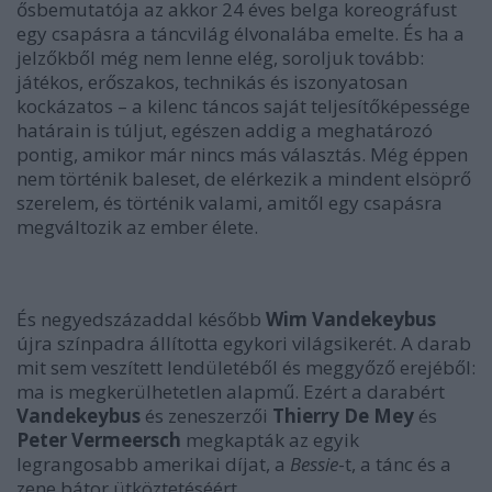
ősbemutatója az akkor 24 éves belga koreográfust
egy csapásra a táncvilág élvonalába emelte. És ha a
jelzőkből még nem lenne elég, soroljuk tovább:
játékos, erőszakos, technikás és iszonyatosan
kockázatos – a kilenc táncos saját teljesítőképessége
határain is túljut, egészen addig a meghatározó
pontig, amikor már nincs más választás. Még éppen
nem történik baleset, de elérkezik a mindent elsöprő
szerelem, és történik valami, amitől egy csapásra
megváltozik az ember élete.
És negyedszázaddal később
Wim Vandekeybus
újra színpadra állította egykori világsikerét. A darab
mit sem veszített lendületéből és meggyőző erejéből:
ma is megkerülhetetlen alapmű. Ezért a darabért
Vandekeybus
és zeneszerzői
Thierry De Mey
és
Peter Vermeersch
megkapták az egyik
legrangosabb amerikai díjat, a
Bessie
-t, a tánc és a
zene bátor ütköztetéséért.