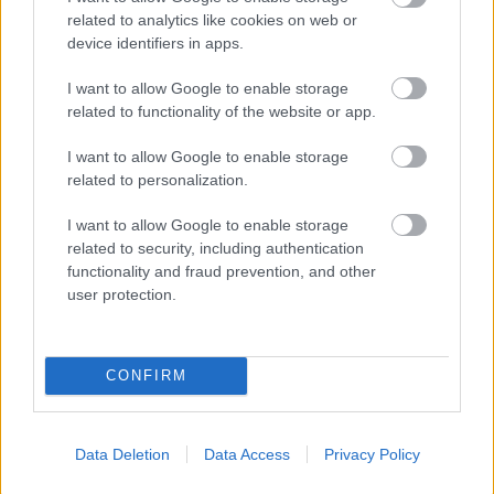
related to analytics like cookies on web or
device identifiers in apps.
I want to allow Google to enable storage
related to functionality of the website or app.
(…)
I want to allow Google to enable storage
- Nehezen indult a pályája - hatodszorra vették fel a
related to personalization.
főiskolára, majd háromszor volt a kaposvári színház
tagja, illetve játszott egy-egy évadot az akkor induló
I want to allow Google to enable storage
Katona József Színházban és a Nemzetiben is, miközben
related to security, including authentication
most, kifejezett kérésére, csak vendégszereplő az Új
functionality and fraud prevention, and other
user protection.
Színházban. Az elmúlt másfél évtizedben kevesebbet
lehetett hallani önről, nem is hiányzott, hogy újból egy
társulat teljes jogú része legyen?
CONFIRM
- Színész vagyok, szeretek játszani, persze hogy
hiányzott maga a színház, de azért nem haltam bele
a viszonylagos mellőzöttségbe, és amúgy sem
Data Deletion
Data Access
Privacy Policy
vállalnék el akármit. Ezt tudja rólam mindenki, talán
ezért nem is hívtak. Azonkívül van más is az