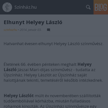
Színház.hu
Elhunyt Helyey László
szinhazhu
•
2014. január 03.
Hatvanhat évesen elhunyt Helyey László színművész.
Életének 66. évében pénteken meghalt
Helyey
László
Jászai Mari-díjas színművész - tudatta az
Újszínház. Helyey Lászlót az Újszínház saját
halottjának tekinti, temetéséről később intézkednek.
Helyey Lászlót
múlt év novemberében szállították
tüdőembóliával kórházba, miután fulladásos
rohamok kínozták. Az Újszínház színművésze egy