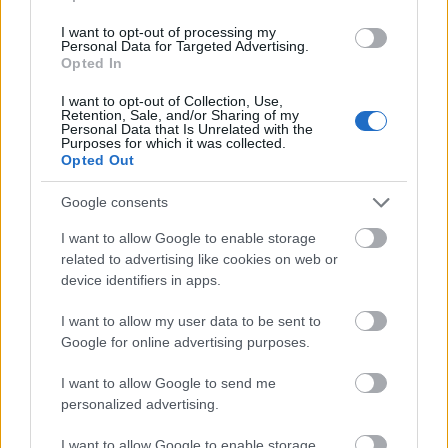
lett, ami, és ezt a metrós történet is bizonyítja, a mai
napig megállja a helyét. Ami kicsit bánt, hogy
I want to opt-out of processing my
Personal Data for Targeted Advertising.
később újraszinkronizálták az egész sorozatot, én is
Opted In
csak Mátyás királynak maradtam meg, a női
hangokat meg teljesen lecserélték, pedig szerintem
I want to opt-out of Collection, Use,
Retention, Sale, and/or Sharing of my
mindez eredeti formájában volt kerek egész.
Personal Data that Is Unrelated with the
Purposes for which it was collected.
Opted Out
Google consents
I want to allow Google to enable storage
related to advertising like cookies on web or
device identifiers in apps.
I want to allow my user data to be sent to
Google for online advertising purposes.
I want to allow Google to send me
personalized advertising.
I want to allow Google to enable storage