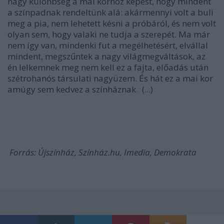
nagy különbség a mai korhoz képest, hogy mindent
a színpadnak rendeltünk alá: akármennyi volt a buli
meg a pia, nem lehetett késni a próbáról, és nem volt
olyan sem, hogy valaki ne tudja a szerepét. Ma már
nem így van, mindenki fut a megélhetésért, elvállal
mindent, megszűntek a nagy világmegváltások, az
én lelkemnek meg nem kell ez a fajta, előadás után
szétrohanós társulati nagyüzem. És hát ez a mai kor
amúgy sem kedvez a színháznak. (...)
Forrás: Újszínház, Színház.hu, Imedia, Demokrata