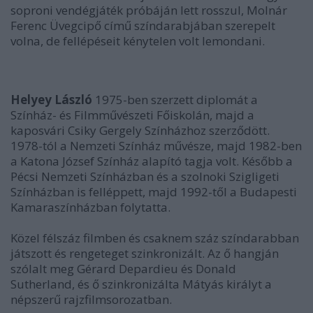
soproni vendégjáték próbáján lett rosszul, Molnár
Ferenc Üvegcipő című színdarabjában szerepelt
volna, de fellépéseit kénytelen volt lemondani.
Helyey László
1975-ben szerzett diplomát a
Színház- és Filmművészeti Főiskolán, majd a
kaposvári Csiky Gergely Színházhoz szerződött.
1978-tól a Nemzeti Színház művésze, majd 1982-ben
a Katona József Színház alapító tagja volt. Később a
Pécsi Nemzeti Színházban és a szolnoki Szigligeti
Színházban is felléppett, majd 1992-től a Budapesti
Kamaraszínházban folytatta.
Közel félszáz filmben és csaknem száz színdarabban
játszott és rengeteget szinkronizált. Az ő hangján
szólalt meg Gérard Depardieu és Donald
Sutherland, és ő szinkronizálta Mátyás királyt a
népszerű rajzfilmsorozatban.