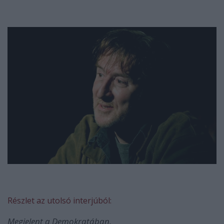
Részlet az utolsó interjúból:
Megjelent a Demokratában.