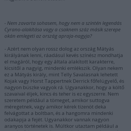
- Nem zavarta sohasem, hogy nem a szintén legendás
Cyrano-alakítása vagy a csaknem száz másik szerepe
okán emlegeti az ország apraja-nagyja?
- Azért nem olyan rossz dolog az ország Mátyás
királyának lenni, ráadásul kevés színész mondhatja
el magáról, hogy egy általa alakított karakterre,
kicsitől a nagyig, mindenki emlékszik. Olyan nekem
ez a Mátyás király, mint Telly Savalasnak lehetett
Kojak vagy Horst Tappertnek Derrick főfelügyelő, és
nagyon büszke vagyok rá. Ugyanakkor, hogy a költő
szavaival éljek, kincs és teher is ez egyszerre. Nem
szeretem például a tömeget, amikor suttogva
méregetnek, vagy amikor kérek tizenöt deka
felvágottat a boltban, és a hangomra mindenki
odakapja a fejét. Ugyanakkor vannak nagyon
aranyos történetek is. Múltkor utaztam például a