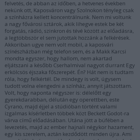
felvetés, de abban az időben, a hetvenes években
nekünk ott, Kaposváron vagy Szolnokon tényleg csak
a színházra kellett koncentrálnunk. Nem mi voltunk
a nagy fővárosi sztárok, akik lihegve estek be két
forgatás, rádió, szinkron és tévé között az előadásra,
a legtöbbször el sem jutottak hozzánk a felkérések.
Akkoriban ugye nem volt mobil, a kaposvári
színészházban még telefon sem, és a Makk Karcsi
mondta egyszer, hogy hallom, nem akartad
eljátszani a később Cserhalmival nagyot durrant Egy
erkölcsös éjszaka főszerepét. Én? Hát nem is tudtam
róla, hogy felkértél. De mindegy is volt, úgysem
tudott volna elengedni a színház, annyit játszottam.
Volt, hogy naponta négyszer is: délelőtt egy
gyerekdarabban, délután egy operettben, este
Cyrano, majd éjjel a stúdióban történt valami
izgalmas kísérletben többek közt Beckett Godot-ra
várva című előadásában. Utána jött a büfében a
levezetés, majd az ember hajnali négykor hazament,
egy kis szerelem, aztán kezdődött minden újra. Ami