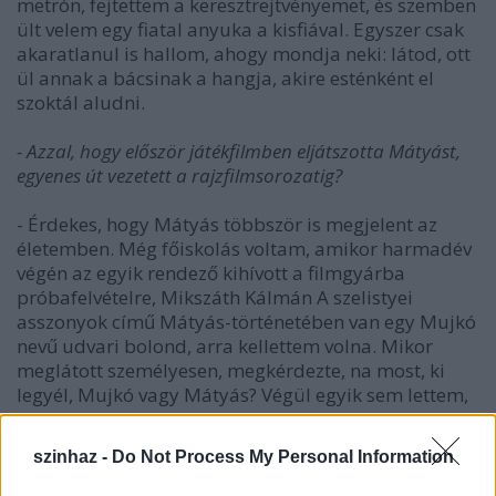
metrón, fejtettem a keresztrejtvényemet, és szemben
ült velem egy fiatal anyuka a kisfiával. Egyszer csak
akaratlanul is hallom, ahogy mondja neki: látod, ott
ül annak a bácsinak a hangja, akire esténként el
szoktál aludni.
- Azzal, hogy először játékfilmben eljátszotta Mátyást,
egyenes út vezetett a rajzfilmsorozatig?
- Érdekes, hogy Mátyás többször is megjelent az
életemben. Még főiskolás voltam, amikor harmadév
végén az egyik rendező kihívott a filmgyárba
próbafelvételre, Mikszáth Kálmán A szelistyei
asszonyok című Mátyás-történetében van egy Mujkó
nevű udvari bolond, arra kellettem volna. Mikor
meglátott személyesen, megkérdezte, na most, ki
legyél, Mujkó vagy Mátyás? Végül egyik sem lettem,
bár akkor ez különösebben nem zavart, amúgy is
rengeteget dolgoztam. 1979-ben szólt Fejér Tamás,
szinhaz -
Do Not Process My Personal Information
hogy lesz egy film Mátyásról, akit szeretné, ha én
játszanék: nem csinálunk próbafelvételt sem, mert