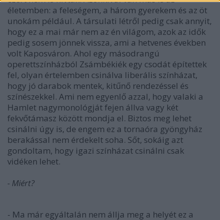
életemben: a feleségem, a három gyerekem és az öt
unokám például. A társulati létről pedig csak annyit,
hogy ez a mai már nem az én világom, azok az idők
pedig sosem jönnek vissza, ami a hetvenes években
volt Kaposváron. Ahol egy másodrangú
operettszínházból Zsámbékiék egy csodát építettek
fel, olyan értelemben csinálva liberális színházat,
hogy jó darabok mentek, kitűnő rendezéssel és
színészekkel. Ami nem egyenlő azzal, hogy valaki a
Hamlet nagymonológját fejen állva vagy két
fekvőtámasz között mondja el. Biztos meg lehet
csinálni úgy is, de engem ez a tornaóra gyöngyház
berakással nem érdekelt soha. Sőt, sokáig azt
gondoltam, hogy igazi színházat csinálni csak
vidéken lehet.
- Miért?
- Ma már egyáltalán nem állja meg a helyét ez a