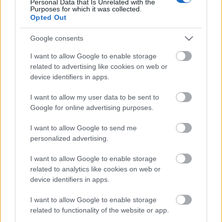
Personal Data that Is Unrelated with the
Purposes for which it was collected.
Opted Out
A közlemény kiemeli, hogy a nemzetközi
viszonylatban
Szergej Rahmanyinov
a
Google consents
legismertebb, 1943-ban elhunyt alkotó, azonban
mivel Oroszországban csak 50 évig védettek a
I want to allow Google to enable storage
művek, mindössze az utolsó hat szerzeménye állt
related to advertising like cookies on web or
device identifiers in apps.
jogi védelem alatt december 31-ig.
I want to allow my user data to be sent to
Google for online advertising purposes.
Az Artisjus felidézi, hogy 2013-ban fontos változás
történt a szerzői jog területén: az Európai Unióban
I want to allow Google to send me
az előadók és hangfelvétel-előállítók védelmi idejét
personalized advertising.
50 évről 70-re emelték.
I want to allow Google to enable storage
related to analytics like cookies on web or
device identifiers in apps.
Forrás: MTI
I want to allow Google to enable storage
related to functionality of the website or app.