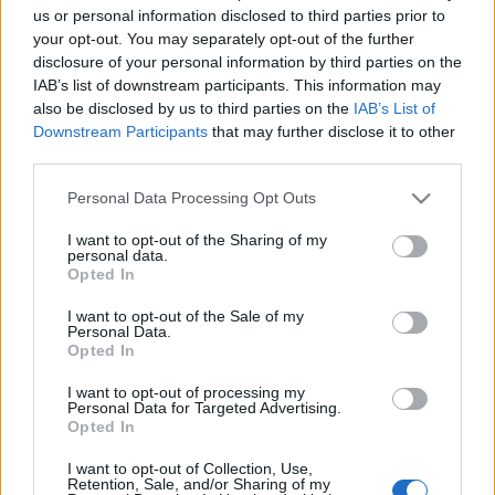
us or personal information disclosed to third parties prior to
your opt-out. You may separately opt-out of the further
disclosure of your personal information by third parties on the
IAB’s list of downstream participants. This information may
also be disclosed by us to third parties on the
IAB’s List of
Downstream Participants
that may further disclose it to other
third parties.
Please note that this website/app uses one or more Google
Personal Data Processing Opt Outs
services and may gather and store information including but
not limited to your visit or usage behaviour. You may click to
I want to opt-out of the Sharing of my
personal data.
Rejtő Jenő
grant or deny consent to Google and its third-party tags to
Opted In
use your data for below specified purposes in below Google
consent section.
I want to opt-out of the Sale of my
A művek innentől szabadon felhasználhatók, azaz a
Personal Data.
Opted In
jogutódok engedélye nélkül lehet a könyveket kiadni,
sokszorosítani, megfilmesíteni. "Egy dolog marad
I want to opt-out of processing my
továbbra is sérthetetlen: a szerző névjoga. Ez azt
Personal Data for Targeted Advertising.
jelenti, hogy továbbra sem állíthatja senki, hogy ő
Opted In
írta volna Senki Alfonz vagy Fülig Jimmy kalandjait" -
I want to opt-out of Collection, Use,
írta az Artisjus.
Retention, Sale, and/or Sharing of my