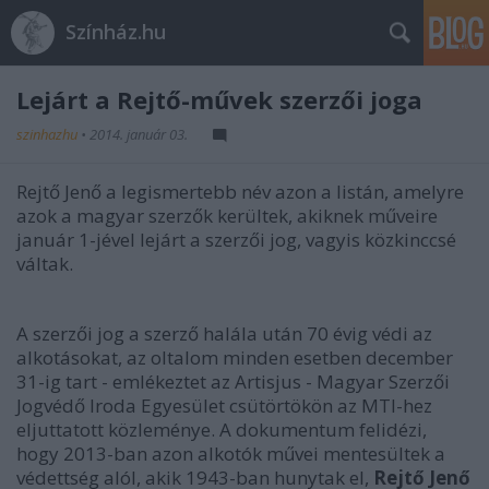
Színház.hu
Lejárt a Rejtő-művek szerzői joga
szinhazhu
•
2014. január 03.
Rejtő Jenő a legismertebb név azon a listán, amelyre
azok a magyar szerzők kerültek, akiknek műveire
január 1-jével lejárt a szerzői jog, vagyis közkinccsé
váltak.
A szerzői jog a szerző halála után 70 évig védi az
alkotásokat, az oltalom minden esetben december
31-ig tart - emlékeztet az Artisjus - Magyar Szerzői
Jogvédő Iroda Egyesület csütörtökön az MTI-hez
eljuttatott közleménye. A dokumentum felidézi,
hogy 2013-ban azon alkotók művei mentesültek a
védettség alól, akik 1943-ban hunytak el,
Rejtő Jenő