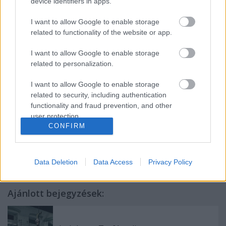
device identifiers in apps.
A Csárdáskirálynő
t is láthatja a közönség júliusban,
a Szegedi Szabadtéri Játékokon.
I want to allow Google to enable storage
related to functionality of the website or app.
Forrás: Budapesti Operettszínház
I want to allow Google to enable storage
related to personalization.
I want to allow Google to enable storage
related to security, including authentication
functionality and fraud prevention, and other
user protection.
CONFIRM
Címkék:
musical
operett
Elfújta a szél
Budapesti
Operettszínház
A Csárdáskirálynő
Data Deletion
Data Access
Privacy Policy
Ajánlott bejegyzések: