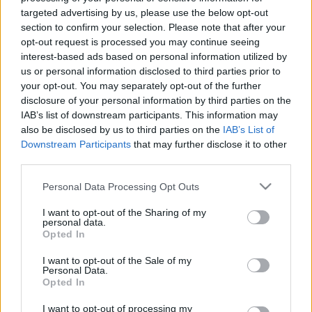
targeted advertising by us, please use the below opt-out
section to confirm your selection. Please note that after your
opt-out request is processed you may continue seeing
interest-based ads based on personal information utilized by
us or personal information disclosed to third parties prior to
Január közepéig, a musical társulat előadásában,
A
your opt-out. You may separately opt-out of the further
Szépség és a Szörnyeteg
című Disney-musical járja
disclosure of your personal information by third parties on the
Németországot, itthon pedig már készül
Verebes
IAB’s list of downstream participants. This information may
István
rendezésében
Kálmán Imre
Cirkuszhercegnő
also be disclosed by us to third parties on the
IAB’s List of
című, látványos nagyoperettje, miközben
Downstream Participants
that may further disclose it to other
folytatódnak a repertoár-előadások.
third parties.
Please note that this website/app uses one or more Google
Personal Data Processing Opt Outs
services and may gather and store information including but
A bemutatók sorában következik majd
Lőrinczy
not limited to your visit or usage behaviour. You may click to
I want to opt-out of the Sharing of my
personal data.
Attila, Bársony Bálint
és
Aszlányi Károly
tollából
grant or deny consent to Google and its third-party tags to
Opted In
egy új magyar zenés játék az
Amerikai komédia
,
use your data for below specified purposes in below Google
Somogyi Szilárd
két egyfelvonásos
consent section.
I want to opt-out of the Sale of my
Personal Data.
operabemutatója áprilisban. Az évad premierjeinek
Opted In
sorát pedig
Kerényi Miklós Gábor
rendezésében
A
mosoly országá
val zárja majd a színház májusban.
I want to opt-out of processing my