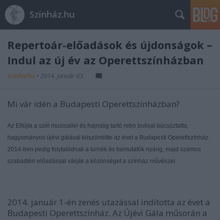
Színház.hu
Repertoár-előadások és újdonságok –
Indul az új év az Operettszínházban
szinhazhu
•
2014. január 03.
Mi vár idén a Budapesti Operettszínházban?
Az Elfújta a szél musicallel és hajnalig tartó retro bulival búcsúztatta,
hagyományos újévi gálával köszöntötte az évet a Budapesti Operettszínház.
2014-ben pedig folytatódnak a turnék és bemutatók nyárig, majd számos
szabadtéri előadással várják a közönséget a színház művészei.
2014. január 1-én zenés utazással indította az évet a
Budapesti Operettszínház. Az Újévi Gála műsorán a