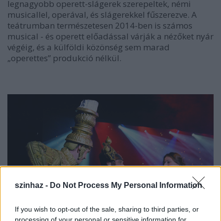
legnagyobb operett-slágerek szerepeltek, némi
musicallel, operával, és slágerekkel fűszerezve. A
teátrumban természetesen 2014-ben is számos
musical - és operett előadással várják a nézőket nyár
végéig, és a külföldi közönség sem marad
„operettes” produkció nélkül.
szinhaz -
Do Not Process My Personal Information
If you wish to opt-out of the sale, sharing to third parties, or
processing of your personal or sensitive information for