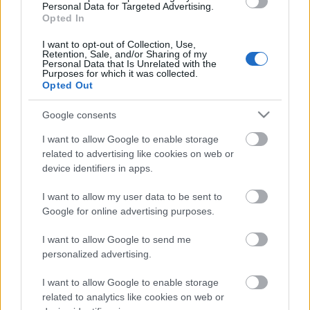
Personal Data for Targeted Advertising.
Opted In
I want to opt-out of Collection, Use,
Retention, Sale, and/or Sharing of my
Personal Data that Is Unrelated with the
Purposes for which it was collected.
Opted Out
Google consents
I want to allow Google to enable storage
related to advertising like cookies on web or
device identifiers in apps.
Előreláthatólag 2014 nyara sem telik
I want to allow my user data to be sent to
Google for online advertising purposes.
eseménytelenül. A Szegedi Szabadtéri Játékokon az
Elfújta a szél
és
A Csárdáskirálynő
című előadásokkal
I want to allow Google to send me
várja majd a társulat a közönséget, míg Baján
personalized advertising.
augusztus végén a
Sissi
ismert történetét feldolgozó
Elisabeth
című musical szabadtéri előadása készül.
I want to allow Google to enable storage
Az első világháború kitörésének 100. évfordulója
related to analytics like cookies on web or
alkalmából
Kálmán Imre
klasszikus nagyoperettjét,