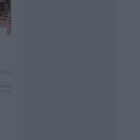
milyen
és az