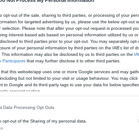
elly karakterébe. Billy Flynn a darabban elhangzó,
Do Not Process My Personal Information
z egész színpadi lét egyetlen hatalmas illúzió, és ho
to opt-out of the sale, sharing to third parties, or processing of your per
önnyen megváltoztatja az embert. Úgy gondolom, ho
formation for targeted advertising by us, please use the below opt-out s
kevésbé sikeres periódusokat, mégis rengetegen men
r selection. Please note that after your opt-out request is processed y
tozásban tönkre, különösen az előadóművészek. Vissz
eing interest-based ads based on personal information utilized by us or
ei, így a saját kudarcaimat is bele tudtam fogalmaz
disclosed to third parties prior to your opt-out. You may separately opt-
losure of your personal information by third parties on the IAB’s list of
. This information may also be disclosed by us to third parties on the
IA
Participants
that may further disclose it to other third parties.
 that this website/app uses one or more Google services and may gath
including but not limited to your visit or usage behaviour. You may click 
 to Google and its third-party tags to use your data for below specifi
ogle consent section.
l Data Processing Opt Outs
o opt-out of the Sharing of my personal data.
In