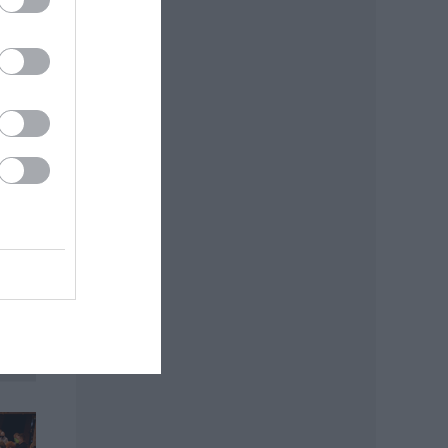
,
dás