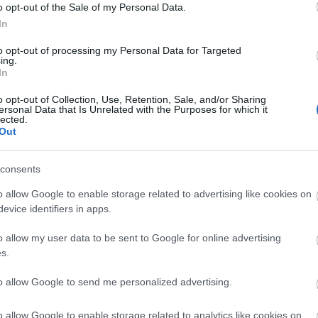
o opt-out of the Sale of my Personal Data.
udit / Bozsik Yvette Társulat
In
 részéről érte-e kellemetlenség a pályája során.
to opt-out of processing my Personal Data for Targeted
ing.
. Sokszor az az ember érzése, hogy abban az ország
In
ze jól magát. Ezt egyre inkább szomorú közönnyel f
o opt-out of Collection, Use, Retention, Sale, and/or Sharing
miért mentem fel a színpadra, amikor nem is én volt
ersonal Data that Is Unrelated with the Purposes for which it
gymond, ideológiák mentén íródnak a cikkek, és kevés
lected.
Out
meg is jelenik. Az ember mint alkotó egyre kevésbé
eretnék csendben a háttérben maradni" - fogalmazot
consents
o allow Google to enable storage related to advertising like cookies on
ik Yvette
a
Chicago
próbafolyamatával párhuzamos
evice identifiers in apps.
szky Attila
rendezte
Johanna a máglyán
című előadá
o allow my user data to be sent to Google for online advertising
solatban nem tapasztaltam negatív hangokat, az
s.
is írtak. Nekem igen jó munkafolyamat volt a
Johann
. Izgalmas volt, hogy egy időben csináltam a két
to allow Google to send me personalized advertising.
ból a
Johanna
mély igazság megfogalmazása, a
Chica
o allow Google to enable storage related to analytics like cookies on