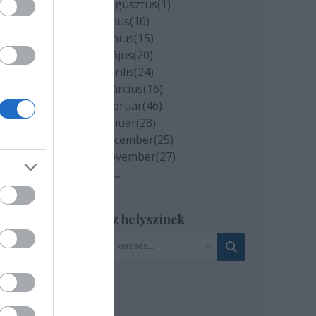
2020 augusztus
(
1
)
2020 július
(
16
)
2020 június
(
15
)
2020 május
(
20
)
ban,
2020 április
(
24
)
ogom
2020 március
(
16
)
am a
2020 február
(
46
)
bé
2020 január
(
28
)
2019 december
(
25
)
2019 november
(
27
)
t
Tovább
...
an a
Szinház helyszínek
s
a
:
go