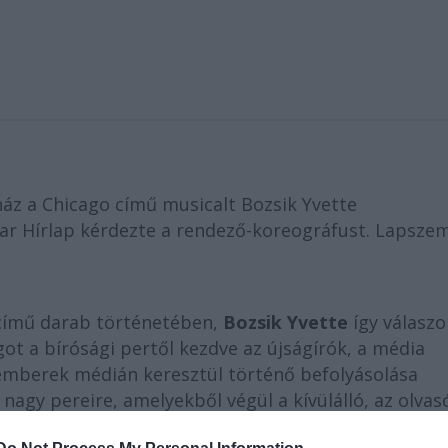
áz a Chicago című musicalt Bozsik Yvette
r Hírlap kérdezte a rendező-koreográfust. Lapszem
ímű darab történetében,
Bozsik Yvette
így válaszol
t a bírósági pertől kezdve az újságírók, a média
z emberek médián keresztül történő befolyásolása
agy pereire, amelyekből végül a kívülálló, az olvas
zen nem lát mögéjük (...) A másik, hogy a saját pály