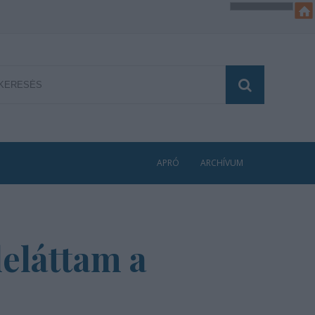
APRÓ
ARCHÍVUM
leláttam a