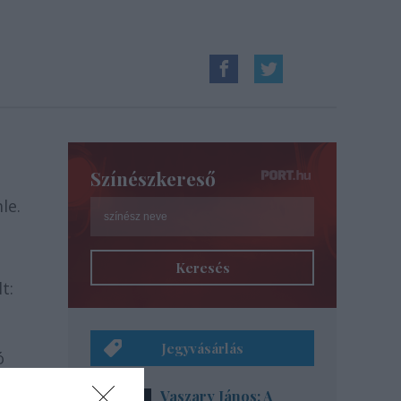
Színészkereső
le.
Keresés
t:
Jegyvásárlás
ó
ámat
Vaszary János: A