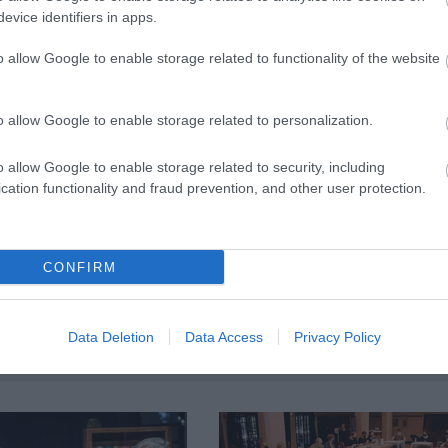
 sok mindent meg lehet fogalmazni benne (...) A
evice identifiers in apps.
den egyes művem olyan, mint amilyen akkor én vagyok
özös energiája teremti meg a darabokat. Ez az előa
o allow Google to enable storage related to functionality of the website
ta
Bozsik Yvette.
o allow Google to enable storage related to personalization.
o allow Google to enable storage related to security, including
cation functionality and fraud prevention, and other user protection.
CONFIRM
Data Deletion
Data Access
Privacy Policy