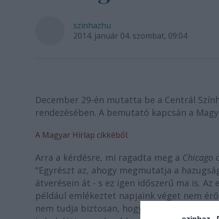
szinhazhu
2014. január 04. szombat, 09:04
December 29-én mutatta be a Centrál Szính
rendezésében. A bemutató kapcsán a Magya
A Magyar Hírlap cikkéből:
Arra a kérdésre, mi ragadta meg a
Chicago
c
"Egyrészt az, ahogy megmutatja a hazugságo
átverésein át - s ez igen időszerű ma is. A
például emlékeztet napjaink véget nem érő n
nem tudja biztosan, hogy mi az igazság, his