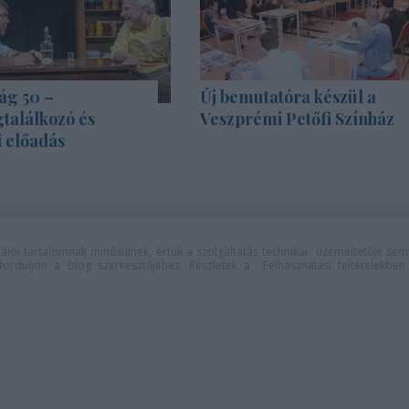
ág 50 –
Új bemutatóra készül a
találkozó és
Veszprémi Petőfi Színház
i előadás
lói tartalomnak minősülnek, értük a
szolgáltatás technikai
üzemeltetője sem
n forduljon a blog szerkesztőjéhez. Részletek a
Felhasználási feltételekben