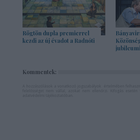
Rögtön dupla premierrel
Bányavir
kezdi az új évadot a Radnóti
Közönség
jubileum
Kommentek:
A hozzászólások a
vonatkozó jogszabályok
értelmében felhaszná
felelősséget nem vállal, azokat nem ellenőrzi. Kifogás eseté
adatvédelmi tájékoztatóban
.