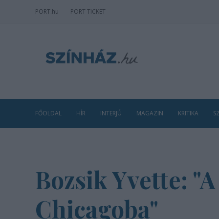
PORT
.hu
PORT TICKET
FŐOLDAL
HÍR
INTERJÚ
MAGAZIN
KRITIKA
S
Bozsik Yvette: "A
Chicagoba"