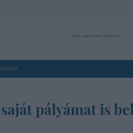
2026. augusztus 9., vasárnap
ZÍNHÁZ MA
 saját pályámat is be