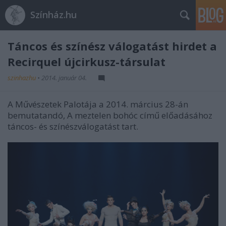
Színház.hu
Táncos és színész válogatást hirdet a
Recirquel újcirkusz-társulat
szinhazhu
•
2014. január 04.
A Művészetek Palotája a 2014. március 28-án
bemutatandó, A meztelen bohóc című előadásához
táncos- és színészválogatást tart.