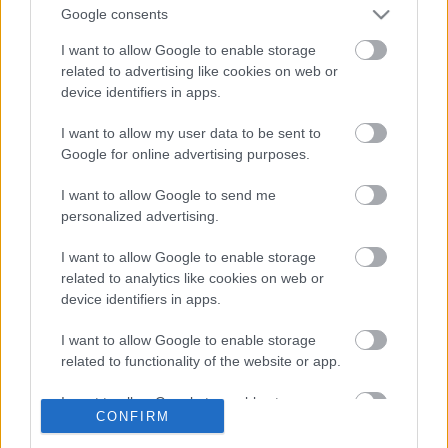
magadról az
ujcirkusz@mupa.hu
email címre!
Google consents
I want to allow Google to enable storage
Jelentkezési határidő: 2014. január 8.
related to advertising like cookies on web or
A válogatás időpontja: 2014. január 16.
device identifiers in apps.
A próbaidőszak 2014. január végétől 2014. március
végéig tart, azt követően havi 2–4 előadás lesz.
I want to allow my user data to be sent to
Google for online advertising purposes.
A jelentkezés elfogadásáról és a meghallgatás
pontos időpontjáról külön értesítjük a jelentkezőket.
I want to allow Google to send me
personalized advertising.
A Recirquel társulat videóját itt tekintheti meg
I want to allow Google to enable storage
related to analytics like cookies on web or
device identifiers in apps.
I want to allow Google to enable storage
related to functionality of the website or app.
Ajánlott bejegyzések:
I want to allow Google to enable storage
CONFIRM
related to personalization.