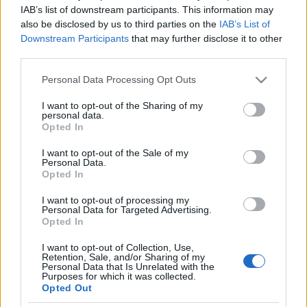
végigkíséri a nézőket a saját életútján, melyben a
IAB’s list of downstream participants. This information may
jelenetek hatalmas cirkusz- és táncképekben
also be disclosed by us to third parties on the
IAB’s List of
elevenednek meg.
Downstream Participants
that may further disclose it to other
third parties.
Küldd el önéletrajzodat, és néhány fényképet
magadról az
ujcirkusz@mupa.hu
email címre!
Please note that this website/app uses one or more Google
Personal Data Processing Opt Outs
services and may gather and store information including but
Jelentkezési határidő: 2014. január 8.
not limited to your visit or usage behaviour. You may click to
I want to opt-out of the Sharing of my
personal data.
A válogatás időpontja: 2014. január 19.
grant or deny consent to Google and its third-party tags to
Opted In
A próbaidőszak 2014. január végétől 2014. március
use your data for below specified purposes in below Google
consent section.
végéig tart, azt követően havi 2–4 előadás lesz.
I want to opt-out of the Sale of my
Personal Data.
Opted In
Táncosválogatás
I want to opt-out of processing my
Várjuk technikailag képzett női és férfi táncosok
Personal Data for Targeted Advertising.
Opted In
jelentkezését, akikhez közel áll a fizikai színház és az
újcirkusz világa. Legyél kreatív és karakteres
I want to opt-out of Collection, Use,
csapatjátékos, készen a különböző cirkuszelemek
Retention, Sale, and/or Sharing of my
Personal Data that Is Unrelated with the
kipróbálására és elsajátítására!
Purposes for which it was collected.
Opted Out
Küldd el önéletrajzodat, és néhány fényképet