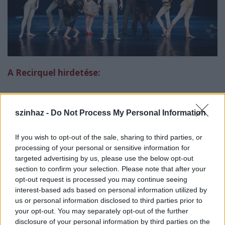
A Recirquel hirdetése:
szinhaz -
Do Not Process My Personal Information
A produkciót a Recirquel újcirkusz-társulat Vági
Bence rendezésében hozza létre, amelyet a
Budapesti Tavaszi Fesztivál bemutatóját követően a
If you wish to opt-out of the sale, sharing to third parties, or
Művészetek Palotájában tovább fognak játszani.
processing of your personal or sensitive information for
targeted advertising by us, please use the below opt-out
Színészválogatás
section to confirm your selection. Please note that after your
opt-out request is processed you may continue seeing
interest-based ads based on personal information utilized by
Egy bohóc karakter-mesélő szerepéhez keresünk
us or personal information disclosed to third parties prior to
olyan férfi színészt, aki jó fizikai mozgással és
your opt-out. You may separately opt-out of the further
énektudással az előadás egyik főszereplőjeként
disclosure of your personal information by third parties on the