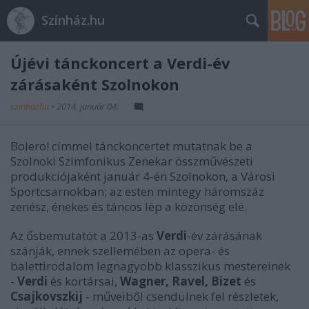
Színház.hu
Újévi tánckoncert a Verdi-év
zárásaként Szolnokon
szinhazhu
•
2014. január 04.
Bolero! címmel tánckoncertet mutatnak be a
Szolnoki Szimfonikus Zenekar összművészeti
produkciójaként január 4-én Szolnokon, a Városi
Sportcsarnokban; az esten mintegy háromszáz
zenész, énekes és táncos lép a közönség elé.
Az ősbemutatót a 2013-as
Verdi
-év zárásának
szánják, ennek szellemében az opera- és
balettirodalom legnagyobb klasszikus mestereinek
-
Verdi
és kortársai,
Wagner, Ravel, Bizet
és
Csajkovszkij
- műveiből csendülnek fel részletek,