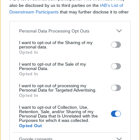
also be disclosed by us to third parties on the
IAB’s List of
Downstream Participants
that may further disclose it to other
A műsorban közreműködik a Szolnoki Szimfonikus
third parties.
Zenekar, a Budapest Táncszínház, a Tellabor
Társulat, a Nemzeti Énekkar, a Budapesti Ifjúsági
Please note that this website/app uses one or more Google
Personal Data Processing Opt Outs
Kórus, a Szolnoki Bartók Béla Kamarakórus, a
services and may gather and store information including but
szolnoki Kodály Iskola Gyermekkara, valamint a
not limited to your visit or usage behaviour. You may click to
I want to opt-out of the Sharing of my
personal data.
Mozdulat Táncműhely. Az est karmestere és zenei
grant or deny consent to Google and its third-party tags to
Opted In
rendezője a japán
Izaki Maszahiro,
a szolnoki
use your data for below specified purposes in below Google
szimfonikusok művészeti vezetője. A műsorvezetői
consent section.
I want to opt-out of the Sale of my
Personal Data.
tisztet
Ókovács Szilveszter
operaénekes, a Magyar
Opted In
Állami Operaház főigazgatója látja el.
I want to opt-out of processing my
Personal Data for Targeted Advertising.
Opted In
A produkció csupán egyetlen alkalommal látható.
I want to opt-out of Collection, Use,
Tavaly újévkor a Magyar Állami Népi Együttessel és
Retention, Sale, and/or Sharing of my
Sebő Ferencékkel
a
Naphimnuszt,
2012-ben a
Vox
Personal Data that Is Unrelated with the
Purposes for which it was collected.
Hungaricus
című produkciót láthatta a közönség a
Opted Out
zenekar szervezésében.
Google consents