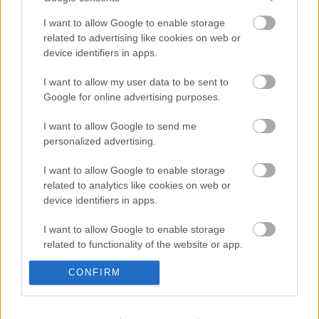
A
Bolero!
című tánckoncert szombat délutáni
I want to allow Google to enable storage
kosztümös főpróbája nyilvános. A Szolnoki
related to advertising like cookies on web or
Szimfonikus Zenekar erre az alkalomra több mint
device identifiers in apps.
száz hátrányos helyzetű gyereket hívott meg.
I want to allow my user data to be sent to
Google for online advertising purposes.
I want to allow Google to send me
Forrás: MTI
personalized advertising.
I want to allow Google to enable storage
related to analytics like cookies on web or
device identifiers in apps.
I want to allow Google to enable storage
Ajánlott bejegyzések:
related to functionality of the website or app.
CONFIRM
I want to allow Google to enable storage
related to personalization.
Indul az e-Trafó online programsorozat
I want to allow Google to enable storage