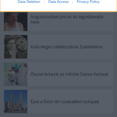
Data Deletion
Data Access
Privacy Policy
related to security, including authentication
functionality and fraud prevention, and other
user protection.
Augusztusban jön az év legvidámabb
hete
Különleges találkozások Zsámbékon
Ősszel érkezik az Infinite Dance Festival
Épül a Dóm téri szabadtéri színpad