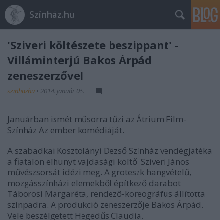
Színház.hu
'Sziveri költészete beszippant' -
Villáminterjú Bakos Árpád
zeneszerzővel
szinhazhu
•
2014. január 05.
Januárban ismét műsorra tűzi az Átrium Film-
Színház Az ember komédiáját.
A szabadkai Kosztolányi Dezső Színház vendégjátéka
a fiatalon elhunyt vajdasági költő, Sziveri János
művészsorsát idézi meg. A groteszk hangvételű,
mozgásszínházi elemekből építkező darabot
Táborosi Margaréta, rendező-koreográfus állította
színpadra. A produkció zeneszerzője Bakos Árpád.
Vele beszélgetett Hegedűs Claudia.