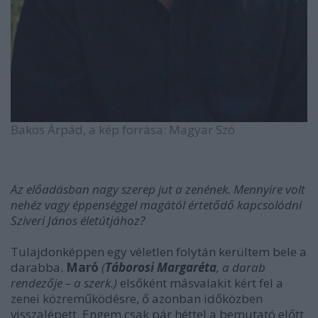
Bakos Árpád, a kép forrása: Magyar Szó
Az előadásban nagy szerep jut a zenének. Mennyire volt
nehéz vagy éppenséggel magától értetődő kapcsolódni
Sziveri János életútjához?
Tulajdonképpen egy véletlen folytán kerültem bele a
darabba.
Maró
(
Táborosi Margaréta
, a darab
rendezője – a szerk.)
elsőként másvalakit kért fel a
zenei közreműködésre, ő azonban időközben
visszalépett. Engem csak pár héttel a bemutató előtt