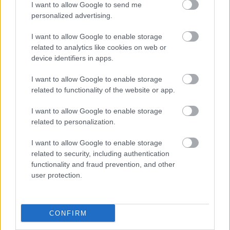
I want to allow Google to send me
personalized advertising.
I want to allow Google to enable storage
related to analytics like cookies on web or
device identifiers in apps.
I want to allow Google to enable storage
related to functionality of the website or app.
I want to allow Google to enable storage
related to personalization.
M
ondják, hogy bármekkora súlyt is cipeljen valaki, ha megszólal benne egy
dallam, ami továbbviszi, akkor könnyebbnek érzi a terhet. Nekem úgy tűnt,
I want to allow Google to enable storage
hogy még Sziveri János cseppet sem könnyű történetét is fel lehet oldani a zene
related to security, including authentication
erejével....
functionality and fraud prevention, and other
user protection.
A következőt tudom erre mondani: szerintem, ha
a
végigolvasom, akkor elnyerem a feloldozást,
Bábelt
CONFIRM
és megtapasztalom a legteljesebb katarzis-élményt,