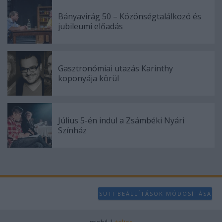
Bányavirág 50 – Közönségtalálkozó és
jubileumi előadás
Gasztronómiai utazás Karinthy
koponyája körül
Július 5-én indul a Zsámbéki Nyári
Színház
SÜTI BEÁLLÍTÁSOK MÓDOSÍTÁSA