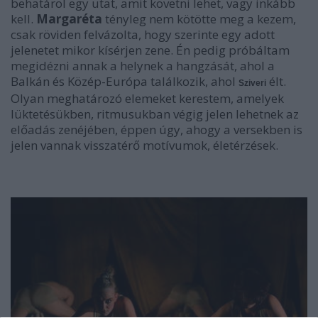
behatárol egy utat, amit követni lehet, vagy inkább
kell.
Margaréta
tényleg nem kötötte meg a kezem,
csak röviden felvázolta, hogy szerinte egy adott
jelenetet mikor kísérjen zene. Én pedig próbáltam
megidézni annak a helynek a hangzását, ahol a
Balkán és Közép-Európa találkozik, ahol
élt.
Sziveri
Olyan meghatározó elemeket kerestem, amelyek
lüktetésükben, ritmusukban végig jelen lehetnek az
előadás zenéjében, éppen úgy, ahogy a versekben is
jelen vannak visszatérő motívumok, életérzések.