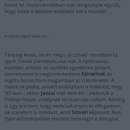
hívott fel, hiszen korábban már dolgoztunk együtt,
hogy volna-e kedvem elvállalni ezt a munkát.
Az bizony nagyon kevés idő...
Tényleg kevés, de én mégis jó szívvel mondtam rá
igent. Ennek személyes oka volt. A nyolcvanas
években, amikor az újvidéki egyetemre jártam,
személyesen is megismerkedtem
Sziverivel
, és
régóta hordoztam magamban az ő történetét. A
másik ok pedig, amiért elvállaltam a felkérést, hogy
’93-ban – ekkor
Jancsi
már nem élt – elkészült a
Polányi Passió,
amelynek társszerzője voltam. Mindig
is úgy éreztem, hogy nemcsak értem és elfogadom,
de szeretem is mindazt, amit
Sziveri
képviselt. Nos,
ilyen előzményekkel mertem belevágni a dologba.