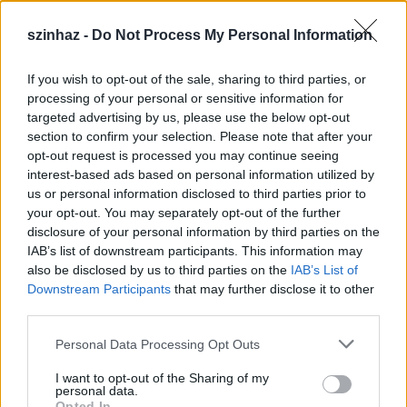
szinhaz -
Do Not Process My Personal Information
If you wish to opt-out of the sale, sharing to third parties, or
processing of your personal or sensitive information for
targeted advertising by us, please use the below opt-out
section to confirm your selection. Please note that after your
opt-out request is processed you may continue seeing
Mit követeltek meg zenei értelemben Sziveri versei?
interest-based ads based on personal information utilized by
us or personal information disclosed to third parties prior to
your opt-out. You may separately opt-out of the further
disclosure of your personal information by third parties on the
Az például egyértelmű volt, hogy ezek a súlyos
IAB’s list of downstream participants. This information may
versek nem szólalhatnak meg egy szál
also be disclosed by us to third parties on the
IAB’s List of
gitárkísérettel. Számtalan ironikus, vidám
Downstream Participants
that may further disclose it to other
megnyilvánulását fedeztük fel
, ezekre a
Sziverinek
third parties.
mozzanatokra is tekintettel kellett lennem, és mivel
nem lehet csak az első olvasatra figyelni, mélyebbre
Please note that this website/app uses one or more Google
Personal Data Processing Opt Outs
services and may gather and store information including but
is próbáltam tekinteni. Amikor
azt mondta,
Maró
not limited to your visit or usage behaviour. You may click to
I want to opt-out of the Sharing of my
hogy a fináléban szeretné a
megszólaltatni, az
Bábelt
personal data.
grant or deny consent to Google and its third-party tags to
bizony sok órányi munkát adott. A
ugyanis nem
Opted In