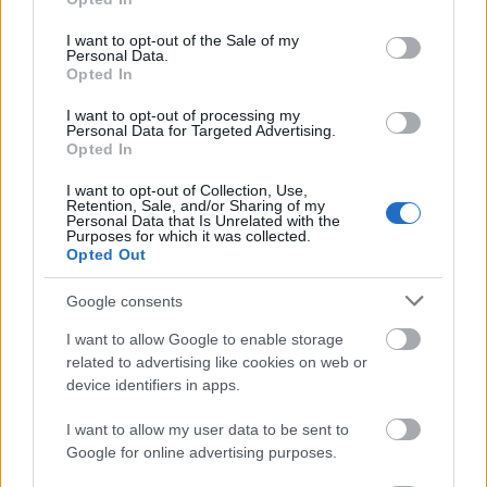
Bábel
use your data for below specified purposes in below Google
csak egy nagyon jó vers, hanem hosszú is, és nyolc
consent section.
I want to opt-out of the Sale of my
percbe kellett összesűríteni. Ez nem könnyű feladat.
Personal Data.
"Az éjben eső felesel, rólam locsog - járdára zuhog,
Opted In
csattog a mocsok. Lóg az orromból műanyag
I want to opt-out of processing my
kábel; dühöng a szívem, dühöng e Bábel."
Egyébként
Personal Data for Targeted Advertising.
csak a bemutató után néztem meg azt a felvételt,
Opted In
amin maga
mondja el a
, és az volt benne
Sziveri
Bábelt
I want to opt-out of Collection, Use,
a megrázó, hogy ő is ugyanabban a tempóban,
Retention, Sale, and/or Sharing of my
páratlan ritmusban szavalta el, ahogy mi.
Sziveri
Personal Data that Is Unrelated with the
Purposes for which it was collected.
valóban fogta a kezünket, és vezetett minket. Az
Opted Out
általa kijelölt útról egész egyszerűen nem lehetett
letérni.
Google consents
I want to allow Google to enable storage
related to advertising like cookies on web or
device identifiers in apps.
I want to allow my user data to be sent to
Google for online advertising purposes.