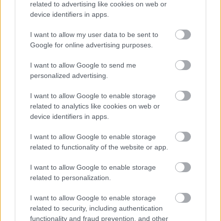
filmekben, valamint a Bors, a Kántor, A fekete város
related to advertising like cookies on web or
és a Szomszédok című tévésorozatokban.
device identifiers in apps.
I want to allow my user data to be sent to
Sokak számára mégis szinkronszerepei révén a
Google for online advertising purposes.
legismertebb, szinkronizált már kövér nőt, eunuchot
és számos szórakoztató, ám nehéz szerepet. Az ő
I want to allow Google to send me
magyar hangján szólalt meg Roger Moore, először
personalized advertising.
az Angyal című tévésorozatban, aztán James
Bondként és a Minden lében két kanál című
I want to allow Google to enable storage
related to analytics like cookies on web or
sorozatban is (ebben a másik főszereplő, Tony Curtis
device identifiers in apps.
magyar hangja Sztankay István volt). Ez a karakter
szinte végigkísérte életét, néha hátráltatta is, hiába
I want to allow Google to enable storage
bizonygatta, hogy nem teljesen úgy beszél, mint a
related to functionality of the website or app.
sorozatban, megesett, hogy egy-egy szereptől emiatt
esett el. A sorozat felújításakor a Láng-Sztankay
I want to allow Google to enable storage
páros színházi elfoglaltságra hivatkozva lemondta a
related to personalization.
szinkronizálást, ezért a forgalmazó új
szinkronhangokat keresett. A kísérlet kudarcba
I want to allow Google to enable storage
fulladt, a rajongók visszakövetelték a megszokott
related to security, including authentication
magyar hangokat.
functionality and fraud prevention, and other