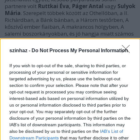
partnere volt
Ruttkai Éva, Páger Antal
vagy
Sulyok
Mária
. Szerepelt többek között az Othellóban, a II.
Richárdban, a Bánk bánban, a Három testőrben, A
kőszívű ember fiaiban, A makrancos hölgyben, A
salemi boszorkányokban, és jó hangja miatt számos
alkalommal énekelhetett is a színpadon.
szinhaz -
Do Not Process My Personal Information
If you wish to opt-out of the sale, sharing to third parties, or
processing of your personal or sensitive information for
targeted advertising by us, please use the below opt-out
section to confirm your selection. Please note that after your
opt-out request is processed you may continue seeing
interest-based ads based on personal information utilized by
us or personal information disclosed to third parties prior to
your opt-out. You may separately opt-out of the further
disclosure of your personal information by third parties on the
IAB’s list of downstream participants. This information may
also be disclosed by us to third parties on the
IAB’s List of
Downstream Participants
that may further disclose it to other