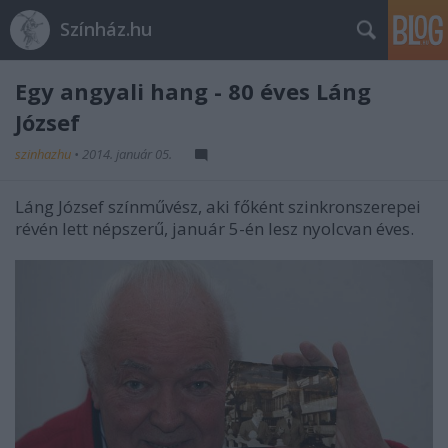
Színház.hu
Egy angyali hang - 80 éves Láng
József
szinhazhu
•
2014. január 05.
Láng József színművész, aki főként szinkronszerepei
révén lett népszerű, január 5-én lesz nyolcvan éves.