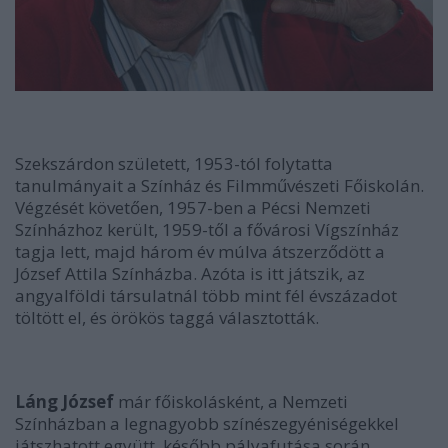
Szekszárdon született, 1953-tól folytatta
tanulmányait a Színház és Filmművészeti Főiskolán.
Végzését követően, 1957-ben a Pécsi Nemzeti
Színházhoz került, 1959-től a fővárosi Vígszínház
tagja lett, majd három év múlva átszerződött a
József Attila Színházba. Azóta is itt játszik, az
angyalföldi társulatnál több mint fél évszázadot
töltött el, és örökös taggá választották.
Láng József
már főiskolásként, a Nemzeti
Színházban a legnagyobb színészegyéniségekkel
játszhatott együtt, később pályafutása során