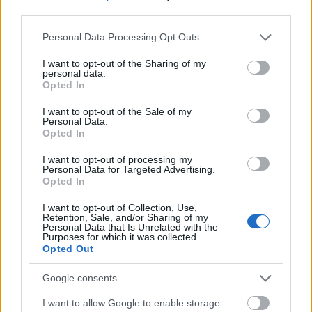
third parties.
Please note that this website/app uses one or more Google
Personal Data Processing Opt Outs
services and may gather and store information including but
not limited to your visit or usage behaviour. You may click to
I want to opt-out of the Sharing of my
personal data.
grant or deny consent to Google and its third-party tags to
Opted In
use your data for below specified purposes in below Google
consent section.
I want to opt-out of the Sale of my
Personal Data.
Opted In
I want to opt-out of processing my
Personal Data for Targeted Advertising.
Opted In
I want to opt-out of Collection, Use,
Retention, Sale, and/or Sharing of my
Personal Data that Is Unrelated with the
Purposes for which it was collected.
Opted Out
1955-ben állt először kamera elé, azóta mintegy 150
Google consents
filmben és tévéjátékban szerepelt, például a Szegény
gazdagok, a Kopjások és a Pogány Madonna című
I want to allow Google to enable storage