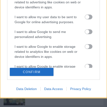
related to advertising like cookies on web or
országokban is eljárás folyik ellene az általa
device identifiers in apps.
tervezett épületek és hidak állítólagos konstrukciós
hiányosságai miatt.
I want to allow my user data to be sent to
Google for online advertising purposes.
I want to allow Google to send me
personalized advertising.
I want to allow Google to enable storage
related to analytics like cookies on web or
Ajánlott bejegyzések:
device identifiers in apps.
I want to allow Google to enable storage
Indul az e-Trafó online programsorozat
related to functionality of the website or app.
CONFIRM
I want to allow Google to enable storage
related to personalization.
Data Deletion
Data Access
Privacy Policy
Rögtön dupla premierrel kezdi az új
I want to allow Google to enable storage
évadot a Radnóti
related to security, including authentication
functionality and fraud prevention, and other