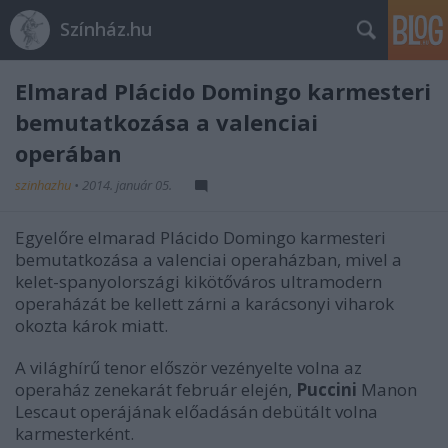
Színház.hu
Elmarad Plácido Domingo karmesteri
bemutatkozása a valenciai
operában
szinhazhu
•
2014. január 05.
Egyelőre elmarad Plácido Domingo karmesteri
bemutatkozása a valenciai operaházban, mivel a
kelet-spanyolországi kikötőváros ultramodern
operaházát be kellett zárni a karácsonyi viharok
okozta károk miatt.
A világhírű tenor először vezényelte volna az
operaház zenekarát február elején,
Puccini
Manon
Lescaut operájának előadásán debütált volna
karmesterként.