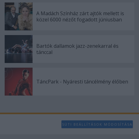
user protection.
A Madách Színház zárt ajtók mellett is
közel 6000 nézőt fogadott júniusban
Bartók dallamok jazz-zenekarral és
tánccal
TáncPark - Nyáresti táncélmény élőben
SÜTI BEÁLLÍTÁSOK MÓDOSÍTÁSA