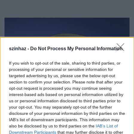
szinhaz -
Do Not Process My Personal Information
If you wish to opt-out of the sale, sharing to third parties, or
processing of your personal or sensitive information for
targeted advertising by us, please use the below opt-out
section to confirm your selection. Please note that after your
opt-out request is processed you may continue seeing
interest-based ads based on personal information utilized by
us or personal information disclosed to third parties prior to
your opt-out. You may separately opt-out of the further
disclosure of your personal information by third parties on the
IAB’s list of downstream participants. This information may
A
Santiago Calatrava
sztárépítész tervezte épület
also be disclosed by us to third parties on the
IAB’s List of
kerámia díszítőelemeinek egy része a decemberi
Downstream Participants
that may further disclose it to other