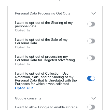
heves viharban lehullott a tetőről, ezért a tartományi
third parties.
kormányzat elrendelte a Palau de Les Arts Reina
Sofia bezárását. A kormányzat és Helga Schmidt, az
Please note that this website/app uses one or more Google
Personal Data Processing Opt Outs
operaház osztrák művészeti vezetője egyetértett
services and may gather and store information including but
not limited to your visit or usage behaviour. You may click to
I want to opt-out of the Sharing of my
abban, hogy Domingo bemutatkozását
personal data.
grant or deny consent to Google and its third-party tags to
meghatározatlan ideig elnapolják - írták a csütörtöki
Opted In
use your data for below specified purposes in below Google
spanyol lapok.
consent section.
I want to opt-out of the Sale of my
Personal Data.
Opted In
Az operaház dolgozóinak és közönségnek a
I want to opt-out of processing my
biztonsága mindenekfelett áll - idézték az újságok
Personal Data for Targeted Advertising.
Opted In
Schmidtet, aki ígéretet tett arra, hogy február
közepén kitűzik az előadás új időpontját.
I want to opt-out of Collection, Use,
Retention, Sale, and/or Sharing of my
Personal Data that Is Unrelated with the
Purposes for which it was collected.
Opted Out
Közben a tartományi kormányzat bejelentette, hogy
jogi lépéseket kezdeményez a 2005-ben átadott
Google consents
operaház építésze ellen. Calatravát az utóbbi időben
I want to allow Google to enable storage
számos bírálat érte. Spanyolországban és más