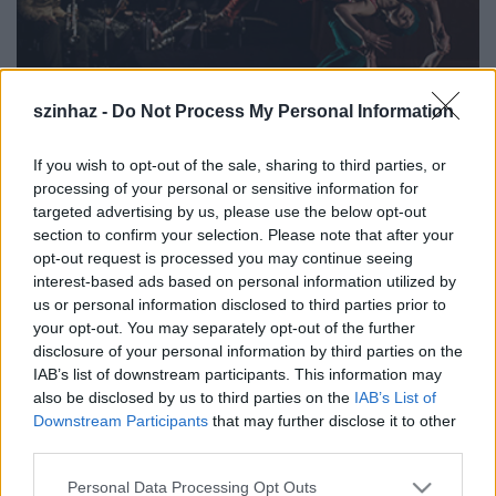
szinhaz -
Do Not Process My Personal Information
If you wish to opt-out of the sale, sharing to third parties, or
processing of your personal or sensitive information for
targeted advertising by us, please use the below opt-out
Követelmény:
section to confirm your selection. Please note that after your
opt-out request is processed you may continue seeing
magas színvonalú technikai tudás
interest-based ads based on personal information utilized by
klasszikus balett, kortárs tánc és fizikai tánc
us or personal information disclosed to third parties prior to
ismerete
your opt-out. You may separately opt-out of the further
kreatív improvizációs készség
disclosure of your personal information by third parties on the
IAB’s list of downstream participants. This information may
Időpont: Január 11. szombat, 11:00, visszahívás:
also be disclosed by us to third parties on the
IAB’s List of
január 12. vasárnap 11:00
Downstream Participants
that may further disclose it to other
third parties.
Helyszín: Movein Stúdió - Jurányi Produkciós
Please note that this website/app uses one or more Google
Personal Data Processing Opt Outs
Közösségi Inkubátorház, 2. emelet, bal szárny