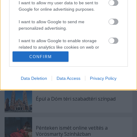
I want to allow my user data to be sent to
Google for online advertising purposes.
Ajánlott bejegyzések:
I want to allow Google to send me
personalized advertising.
Rögtön dupla premierrel kezdi az új
évadot a Radnóti
I want to allow Google to enable storage
related to analytics like cookies on web or
device identifiers in apps.
CONFIRM
Augusztusban jön az év legvidámabb
I want to allow Google to enable storage
hete
related to functionality of the website or app.
Data Deletion
Data Access
Privacy Policy
I want to allow Google to enable storage
related to personalization.
Épül a Dóm téri szabadtéri színpad
I want to allow Google to enable storage
related to security, including authentication
functionality and fraud prevention, and other
user protection.
Pénteken ismét online vetítés a
Vörösmarty Színházban