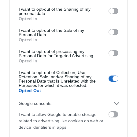
services and may gather and store information including but
(
http://moveinstudio.hu/elerhetosegek/
)
not limited to your visit or usage behaviour. You may click to
I want to opt-out of the Sharing of my
personal data.
grant or deny consent to Google and its third-party tags to
Jelentkezés fényképes önéletrajzzal a
Opted In
use your data for below specified purposes in below Google
barbara@evaduda.net
– en.
consent section.
I want to opt-out of the Sale of my
Personal Data.
Bővebb információ
barbara@evaduda.net
vagy a
Opted In
06-30-247-0040 – os telefonszámon.
I want to opt-out of processing my
Personal Data for Targeted Advertising.
Akik a megadott időpontban nem tudnak jelen lenni,
Opted In
van lehetőség egyéni meghallgatásra, fényképes
önéletrajz alapján.
I want to opt-out of Collection, Use,
Retention, Sale, and/or Sharing of my
Personal Data that Is Unrelated with the
Purposes for which it was collected.
Bővebb információ a Facebook oldalunkon:
Opted Out
https://www.facebook.com/dudadance
Google consents
I want to allow Google to enable storage
related to advertising like cookies on web or
device identifiers in apps.