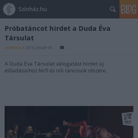
Színház.hu
Próbatáncot hirdet a Duda Éva
Társulat
szinhazhu
•
2014. január 05.
A Duda Éva Társulat válogatást hirdet új
előadásaihoz férfi és női táncosok részére.