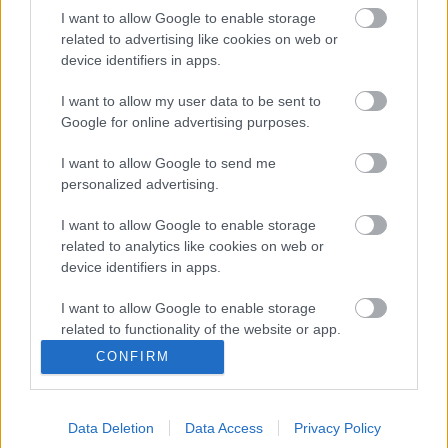
be a teátrum a veszprémi Hangvillában.
I want to allow Google to enable storage
related to advertising like cookies on web or
device identifiers in apps.
Forrás: MTI
I want to allow my user data to be sent to
Google for online advertising purposes.
I want to allow Google to send me
personalized advertising.
I want to allow Google to enable storage
related to analytics like cookies on web or
device identifiers in apps.
Ajánlott bejegyzések:
I want to allow Google to enable storage
related to functionality of the website or app.
CONFIRM
Augusztusban jön az év legvidámabb
I want to allow Google to enable storage
hete
related to personalization.
Data Deletion
Data Access
Privacy Policy
I want to allow Google to enable storage