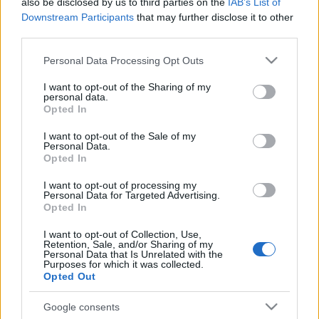
also be disclosed by us to third parties on the
IAB’s List of
Downstream Participants
that may further disclose it to other
third parties.
Mint mondta, a darab azzal folytatódik, hogy az új
Please note that this website/app uses one or more Google
Personal Data Processing Opt Outs
világot egy szerelmespár meg akarja hódítani, ám
services and may gather and store information including but
ebben egy törpe akadályozza őket. Mindhármuknak
not limited to your visit or usage behaviour. You may click to
I want to opt-out of the Sharing of my
állati segítőik is vannak: a fiút egy kutya, a lányt egy
personal data.
grant or deny consent to Google and its third-party tags to
Opted In
galamb, míg a törpét egy kecske kíséri.
use your data for below specified purposes in below Google
Csukás István
új darabját a felnőtteknek is ajánlja,
consent section.
I want to opt-out of the Sale of my
hiszen szerinte az olyan értékeket hordoz, amelyek a
Personal Data.
Opted In
felnőtteket is foglalkoztatják. Ilyen például a teremtő
erő, a küzdeni akarás, az akadályok legyőzése vagy
I want to opt-out of processing my
akár az új élet létrehozása - sorolta.
Personal Data for Targeted Advertising.
Opted In
I want to opt-out of Collection, Use,
Az író megjegyezte: örömmel hallotta, hogy a
Retention, Sale, and/or Sharing of my
Pannon Várszínház színészei nagy kedvvel próbálták
Personal Data that Is Unrelated with the
Purposes for which it was collected.
a darabot, mert ez előre jelzi, hogy a közönség sem
Opted Out
fog csalódni benne. Az Óriás nyomában című zenés
mesejátékot
Vándorfi László
igazgató
Google consents
rendezésében
január 7-én
10 és 15 órakor mutatja