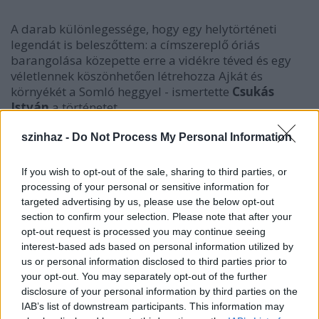
A darab különlegessége, hogy egy helytörténeti
legendát is beleszőttem: a címszereplő óriás
barangolása közepette erre a vidékre téved és egy
véletlennek köszönhetően létrehozza Ajkát és
környékét a Somló heggyel - ismertette
Csukás
István
a történetet.
szinhaz -
Do Not Process My Personal Information
If you wish to opt-out of the sale, sharing to third parties, or
processing of your personal or sensitive information for
targeted advertising by us, please use the below opt-out
section to confirm your selection. Please note that after your
opt-out request is processed you may continue seeing
interest-based ads based on personal information utilized by
us or personal information disclosed to third parties prior to
your opt-out. You may separately opt-out of the further
disclosure of your personal information by third parties on the
IAB’s list of downstream participants. This information may