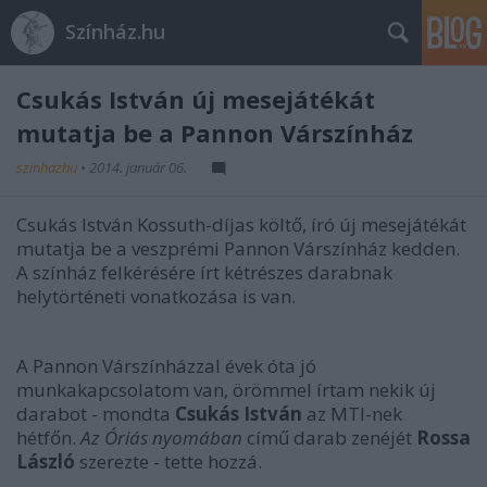
Színház.hu
Csukás István új mesejátékát
mutatja be a Pannon Várszínház
szinhazhu
•
2014. január 06.
Csukás István Kossuth-díjas költő, író új mesejátékát
mutatja be a veszprémi Pannon Várszínház kedden.
A színház felkérésére írt kétrészes darabnak
helytörténeti vonatkozása is van.
A Pannon Várszínházzal évek óta jó
munkakapcsolatom van, örömmel írtam nekik új
darabot - mondta
Csukás István
az MTI-nek
hétfőn.
Az Óriás nyomában
című darab zenéjét
Rossa
László
szerezte - tette hozzá.