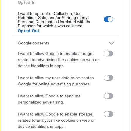
Opted In
I want to opt-out of Collection, Use,
Retention, Sale, and/or Sharing of my
Personal Data that Is Unrelated with the
Purposes for which it was collected.
Opted Out
Google consents
I want to allow Google to enable storage
111 (Fotó: Memlaur Imre)
related to advertising like cookies on web or
device identifiers in apps.
A 111 című kortárs lengyel dráma egy
I want to allow my user data to be sent to
Google for online advertising purposes.
bűnmegelőzési projekt részeként jött létre, a Somogy
Megyei Rendőr-főkapitányság és a Kormányhivatal
I want to allow Google to send me
Igazságügyi Szolgálatának közreműködése révén. Az
personalized advertising.
előadást somogyi középiskolai kollégiumokban
játsszák tantermi előadásként, drámapedagógiai
I want to allow Google to enable storage
programmal egybekötve. Mint arról korábban
related to analytics like cookies on web or
beszámoltunk, a pesti előadás apropóján, a Lengyel
device identifiers in apps.
Intézet szervezésében a szerző,
Tomasz Man
is