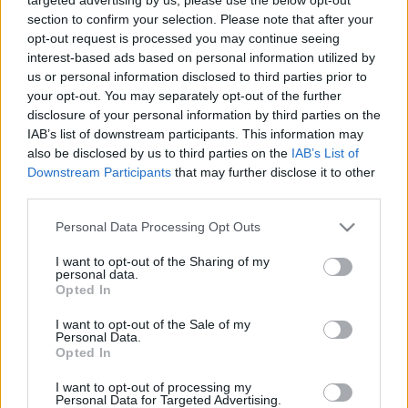
section to confirm your selection. Please note that after your
opt-out request is processed you may continue seeing
interest-based ads based on personal information utilized by
Cigánytábor az égbe megy (Fotó: Memlaur Imre)
us or personal information disclosed to third parties prior to
your opt-out. You may separately opt-out of the further
disclosure of your personal information by third parties on the
A művészeti vezető felidézte, hogy a
Cigánytábor az
IAB’s list of downstream participants. This information may
égbe megy
című előadásban szereplő Söndörgő
also be disclosed by us to third parties on the
IAB’s List of
együttes megkapta a legjobb színházi zenéért járó
Downstream Participants
that may further disclose it to other
díjat a Városmajori Színházi Szemlén. A romantikus,
third parties.
szenvedélyes mesének különleges ízt ad az előadás
Please note that this website/app uses one or more Google
szerves részét képező, élőben játszó zenekar
Personal Data Processing Opt Outs
services and may gather and store information including but
autentikus balkáni népzenéje.
not limited to your visit or usage behaviour. You may click to
I want to opt-out of the Sharing of my
personal data.
grant or deny consent to Google and its third-party tags to
Opted In
use your data for below specified purposes in below Google
consent section.
I want to opt-out of the Sale of my
Personal Data.
Opted In
I want to opt-out of processing my
Personal Data for Targeted Advertising.