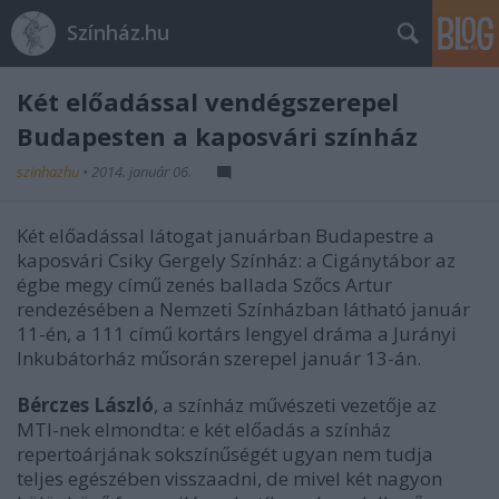
Színház.hu
Két előadással vendégszerepel
Budapesten a kaposvári színház
szinhazhu
•
2014. január 06.
Két előadással látogat januárban Budapestre a
kaposvári Csiky Gergely Színház: a Cigánytábor az
égbe megy című zenés ballada Szőcs Artur
rendezésében a Nemzeti Színházban látható január
11-én, a 111 című kortárs lengyel dráma a Jurányi
Inkubátorház műsorán szerepel január 13-án.
Bérczes László
, a színház művészeti vezetője az
MTI-nek elmondta: e két előadás a színház
repertoárjának sokszínűségét ugyan nem tudja
teljes egészében visszaadni, de mivel két nagyon