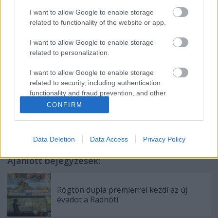
Budapestre látogat. Az előadás után vele és
Pászt
I want to allow Google to enable storage
Patrícia
fordítóval beszélgethetnek a nézők.
related to functionality of the website or app.
I want to allow Google to enable storage
related to personalization.
Forrás: MTI
I want to allow Google to enable storage
related to security, including authentication
functionality and fraud prevention, and other
user protection.
CONFIRM
Data Deletion
Data Access
Privacy Policy
Ajánlott bejegyzések:
Rögtön dupla premierrel kezdi az új
évadot a Radnóti