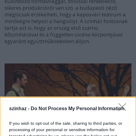
különböző formavilággal, stílussal rendelkező,
sikeres produkcióról van szó, a budapesti néző
mégiscsak érzékelheti, hogy a kaposvári teátrum a
minőségre helyezi a hangsúlyt. A színház fontosnak
tartja azt is, hogy az ország első számú
kőszínházával és a független szcéna központjával
egyaránt együttműködésben álljon.
szinhaz -
Do Not Process My Personal Information
If you wish to opt-out of the sale, sharing to third parties, or
processing of your personal or sensitive information for
targeted advertising by us, please use the below opt-out