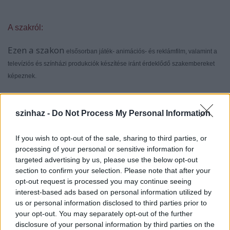
A szakról:
Ezen a szakon
elsősorban játék- animációs- és reklámfilm, valamint a
televíziós és színházi produkciók készítése iránt érdeklődő szakembereket
képeznek.
szinhaz -
Do Not Process My Personal Information
A szak jelentősége az utóbbi évtizedekben
megváltozott színházi, filmes, televíziós és más
If you wish to opt-out of the sale, sharing to third parties, or
multimediális elvárások miatt különösen aktuális
processing of your personal or sensitive information for
napjainkban, amikor a szöveg és a verbális
targeted advertising by us, please use the below opt-out
reprezentáció mellett a látvány egyre
section to confirm your selection. Please note that after your
hangsúlyosabb szerepet kap. A digitális
opt-out request is processed you may continue seeing
technológiák térhódításával a látvány megtervezése
interest-based ads based on personal information utilized by
művészi, professzionális működtetése képzett
us or personal information disclosed to third parties prior to
szakembereket igényel.
your opt-out. You may separately opt-out of the further
disclosure of your personal information by third parties on the