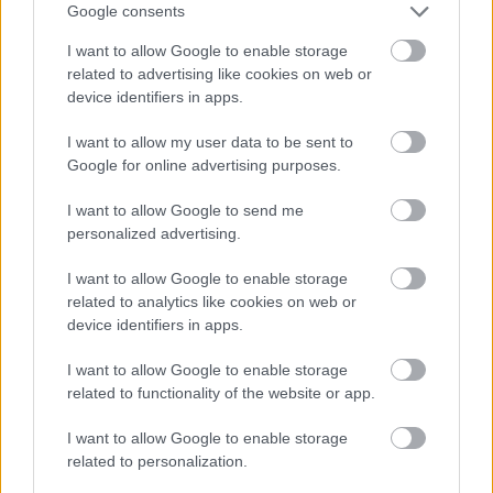
Google consents
I want to allow Google to enable storage
A négy féléves kurzus intenzív gyakorlati munkára
related to advertising like cookies on web or
épül. Az általános elméleti tárgyak, és a speciális
device identifiers in apps.
ismereteket oktató elméleti és gyakorlati kurzusok
mellett a leghangsúlyosabb tárgy a „Látványtervezés
I want to allow my user data to be sent to
gyakorlat”, aminek keretében a hallgatók a saját
Google for online advertising purposes.
maguk által meghatározott művészeti programmal
foglalkozhatnak. A látványtervező szakos hallgatók
I want to allow Google to send me
rendelkezésére áll egy technikailag jól felszerelt
personalized advertising.
tanterem, magas szintű prezentációs technikával, és
I want to allow Google to enable storage
a gyakorlati képzéshez szükséges, megfelelő
related to analytics like cookies on web or
szoftverállománnyal felszerelt számítógépes
device identifiers in apps.
munkaállomásokkal. Egyéb technikai felszereltség
(kamerák, világítási kellékek, speciális effekt, stb.) az
I want to allow Google to enable storage
egyetemen adott, a műtermi gyakorlatokhoz a Film
related to functionality of the website or app.
Főtanszak által használt műtermek biztosítják a
helyszínt. A mesterszakos hallgatók országos
I want to allow Google to enable storage
fórumokon, nemzetközi kiállításokon, projektekben
related to personalization.
vehetnek részt tanulmányaik során.