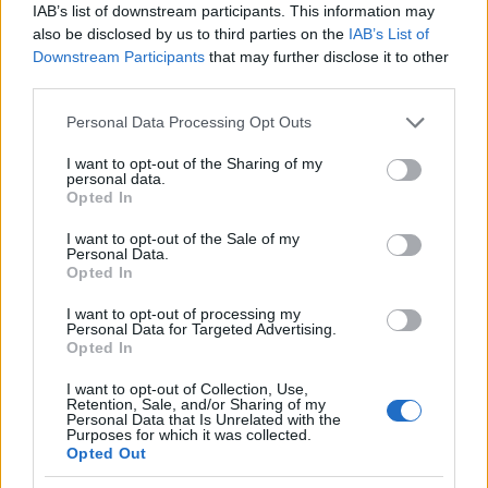
IAB’s list of downstream participants. This information may
also be disclosed by us to third parties on the
IAB’s List of
Downstream Participants
that may further disclose it to other
third parties.
Please note that this website/app uses one or more Google
Personal Data Processing Opt Outs
services and may gather and store information including but
not limited to your visit or usage behaviour. You may click to
I want to opt-out of the Sharing of my
personal data.
grant or deny consent to Google and its third-party tags to
Opted In
use your data for below specified purposes in below Google
consent section.
I want to opt-out of the Sale of my
Personal Data.
Opted In
I want to opt-out of processing my
Personal Data for Targeted Advertising.
Opted In
I want to opt-out of Collection, Use,
Retention, Sale, and/or Sharing of my
Personal Data that Is Unrelated with the
Purposes for which it was collected.
Opted Out