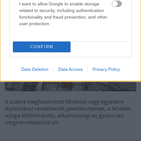
I want to allow Google to enable storage
related to security, including authentication
functionality and fraud prevention, and other
user protection.
CONFIRM
Data Deletion
Data Access
Privacy Policy
A szakra meghatározott főiskolai vagy egyetemi
diplomával rendelkezők jelentkezhetnek, a felvételi
vizsga többfordulós, alkalmassági és gyakorlati
megmérettetésből áll.