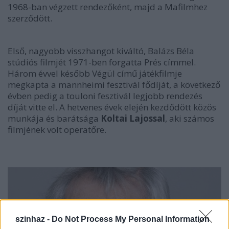
1968-ban végzett rendezőként, majd a Mafilmhez
szerződött.
Első, nagyobb visszhangot kiváltó, Balázs Béla
stúdiós filmjét 1971-ben forgatta Prés címmel.
Három évvel később Végül című játékfilmje
megkapta a mannheimi fesztivál fődíját, a következő
évben pedig a touloni fesztivál legjobb rendezés
díját vitte el. A hetvenes évek elején kezdődött közös
munkája és barátsága
Koltai Lajossal
, aki számos
filmjének volt operatőre.
szinhaz -
Do Not Process My Personal Information