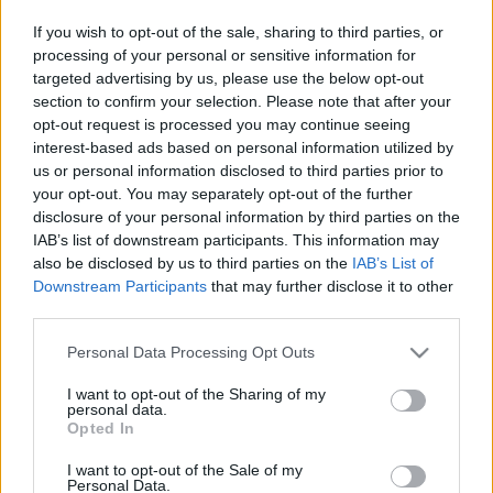
If you wish to opt-out of the sale, sharing to third parties, or
processing of your personal or sensitive information for
targeted advertising by us, please use the below opt-out
section to confirm your selection. Please note that after your
opt-out request is processed you may continue seeing
interest-based ads based on personal information utilized by
us or personal information disclosed to third parties prior to
your opt-out. You may separately opt-out of the further
disclosure of your personal information by third parties on the
Maár Gyula
1976-ban rendezte a Déryné, hol van?
IAB’s list of downstream participants. This information may
című filmjét. Ennek főszerepét felesége,
Törőcsik
also be disclosed by us to third parties on the
IAB’s List of
Mari
játszotta, aki a cannes-i filmfesztiválon elnyerte
Downstream Participants
that may further disclose it to other
a legjobb női alakítás díját. 1976-os műve volt még -
third parties.
ugyancsak
főszereplésével - a Teketória.
Törőcsik Mari
Please note that this website/app uses one or more Google
1983-ban Déry Tibor írása alapján forgatta a
Personal Data Processing Opt Outs
services and may gather and store information including but
nemzetközi sikert arató Felhőjátékot, amelyben a
not limited to your visit or usage behaviour. You may click to
I want to opt-out of the Sharing of my
főszerepet a hazájában akkor politikai okokból
personal data.
grant or deny consent to Google and its third-party tags to
mellőzött Jirí Menzelre osztotta. 1986-ban készült az
Opted In
use your data for below specified purposes in below Google
50-es évek világát felidéző Malom a pokolban című
consent section.
I want to opt-out of the Sale of my
játékfilmje, 1992-ben pedig Törőcsik Mari és Garas
Personal Data.