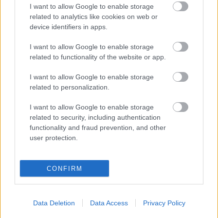
I want to allow Google to enable storage
Én és a kisöcsém című műveit. A kommunizmus
related to analytics like cookies on web or
múmiái című 1990-es dokumentumfilmjében Lenin,
device identifiers in apps.
Dimitrov, Klement Gottwald bebalzsamozásának és
közszemlére való kiállításának érdekességeit
I want to allow Google to enable storage
dolgozta fel. Készített portréfilmet
Pilinszky
related to functionality of the website or app.
Jánosról, Polgár Lászlóról, Törőcsik Mariról,
többször rendezett színházban, egy alkalommal az
I want to allow Google to enable storage
Operaházban is.
related to personalization.
I want to allow Google to enable storage
Maár Gyula 1984-ben Balázs Béla-díjat kapott,
related to security, including authentication
1985-ben elnyerte az újdelhi filmfesztivál különdíját.
functionality and fraud prevention, and other
1994-ben a Magyar Köztársasági Érdemrend
user protection.
kiskeresztjét vehette át, 2009-ben pedig a Magyar
Köztársasági Érdemrend középkeresztjével ismerték
el művészi munkáját. Életútja elismeréseként 2010-
CONFIRM
ben megkapta a Kossuth-díjat is.
Data Deletion
Data Access
Privacy Policy