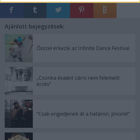
Ajánlott bejegyzések:
Ősszel érkezik az Infinite Dance Festival
„Csonka évadot zárni nem felemelő
érzés"
"Csak engedjenek át a határon, jövünk!"