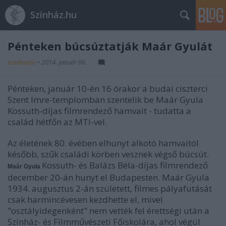
Színház.hu
Pénteken búcsúztatják Maár Gyulát
szinhazhu
•
2014. január 06.
Pénteken, január 10-én 16 órakor a budai ciszterci
Szent Imre-templomban szentelik be Maár Gyula
Kossuth-díjas filmrendező hamvait - tudatta a
család hétfőn az MTI-vel.
Az életének 80. évében elhunyt alkotó hamvaitól
később, szűk családi körben vesznek végső búcsút.
Kossuth- és Balázs Béla-díjas filmrendező
Maár Gyula
december 20-án hunyt el Budapesten. Maár Gyula
1934. augusztus 2-án született, filmes pályafutását
csak harmincévesen kezdhette el, mivel
"osztályidegenként" nem vették fel érettségi után a
Színház- és Filmművészeti Főiskolára, ahol végül