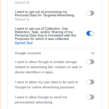
Dezső főszereplésével a Hoppá, a rendszerváltásról
Opted In
szóló, kiváló társadalmi szatíra, amely a 43. berlini
filmfesztiválon képviselte Magyarországot.
I want to opt-out of processing my
Personal Data for Targeted Advertising.
Opted In
Az 1993-as Balkán Balkán a román Panait Istrati
I want to opt-out of Collection, Use,
Retention, Sale, and/or Sharing of my
regényei nyomán készült, a hét évvel később
Personal Data that Is Unrelated with the
forgatott Ennyiből ennyi pedig
Csíki László
Purposes for which it was collected.
Opted Out
novellája nyomán egy erdélyi magyar faluról ad
látleletet közvetlenül a romániai forradalom után.
Google consents
2006-ban egy papi rendház zárt, ám gondolatilag
sokszínű világát mutatta be Töredék című filmjében,
I want to allow Google to enable storage
az egyik papot játszó
Zsótér Sándor
a 38. Magyar
related to advertising like cookies on web or
Filmszemlén megkapta a legjobb férfi alakításért
device identifiers in apps.
járó díjat.
I want to allow my user data to be sent to
Google for online advertising purposes.
rendszeresen dolgozott a Magyar
Maár Gyula
Televíziónak. A tévéképernyőre forgatta egyebek
I want to allow Google to send me
között A lőcsei fehér asszony, a Viszontlátásra,
personalized advertising.
drága, a Bűn és bűnhődés, A Montmartre-i ibolya, az