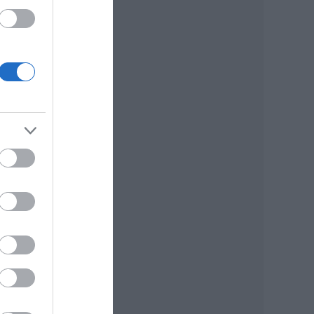
gy
zette
iai