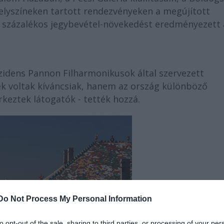
elyszíneken tartott rendezvényeken a megújított
3 százalékos jegybevétel-növekedést eredményezett 
ezidens Pannon Filharmonikusok által szervezett
k voltak kíváncsiak, hanem az ország különböző
rkeztek látogatók - tették hozzá.
Do Not Process My Personal Information
to opt-out of the sale, sharing to third parties, or processing of your per