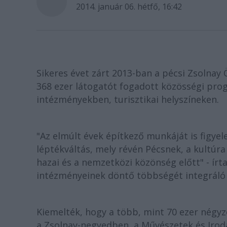
2014. január 06. hétfő, 16:42
Sikeres évet zárt 2013-ban a pécsi Zsolnay
368 ezer látogatót fogadott közösségi prog
intézményekben, turisztikai helyszíneken.
"Az elmúlt évek építkező munkáját is figye
léptékváltás, mely révén Pécsnek, a kultúr
hazai és a nemzetközi közönség előtt" - ír
intézményeinek döntő többségét integráló 
Kiemelték, hogy a több, mint 70 ezer négyz
a Zsolnay-negyedben, a Művészetek és Iroda