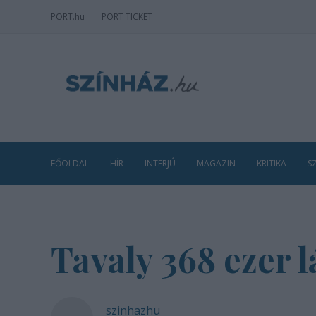
PORT
.hu
PORT TICKET
FŐOLDAL
HÍR
INTERJÚ
MAGAZIN
KRITIKA
S
Tavaly 368 ezer l
szinhazhu