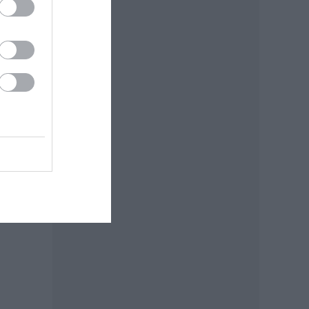
amás
lt a
z
gos