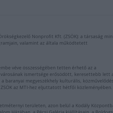
 Örökségkezelő Nonprofit Kft. (ZSÖK): a társaság mi
ramjain, valamint az általa működtetett
lembe véve összességében tetten érhető az a
a városának ismertsége erősödött, keresettebb lett 
ta a baranyai megyeszékhely kulturális, közművelődés
ZSÖK az MTI-hez eljuttatott hétfői közleményében.
etméternyi területen, azon belül a Kodály Központb
lom Házában, a Pécsi Galéria kiállításain, a Boldog