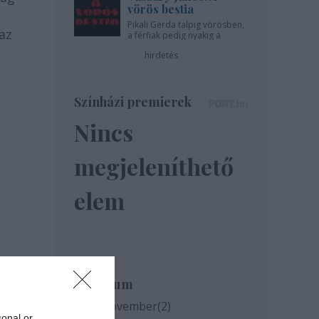
vörös bestia
Pikali Gerda talpig vörösben,
az
a férfiak pedig nyakig a
pácban - az Újszínházban!
hirdetés
Színházi premierek
Nincs
megjeleníthető
elem
Archívum
2020 november
(
2
)
sonal or