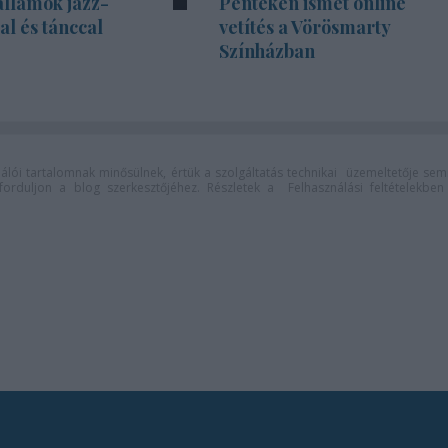
allamok jazz-
Pénteken ismét online
l és tánccal
vetítés a Vörösmarty
Színházban
lói tartalomnak minősülnek, értük a
szolgáltatás technikai
üzemeltetője sem
n forduljon a blog szerkesztőjéhez. Részletek a
Felhasználási feltételekben