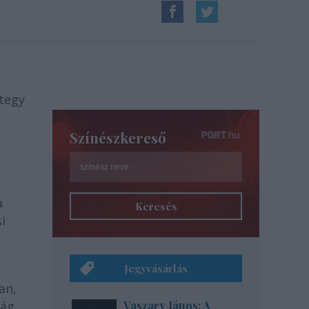
ntegy
Színészkereső
a
Keresés
i
Jegyvásárlás
an,
ság
Vaszary János: A