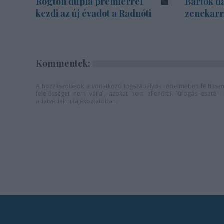
Rögtön dupla premierrel
Bartók d
kezdi az új évadot a Radnóti
zenekarra
Kommentek:
A hozzászólások a
vonatkozó jogszabályok
értelmében felhaszná
felelősséget nem vállal, azokat nem ellenőrzi. Kifogás eseté
adatvédelmi tájékoztatóban
.