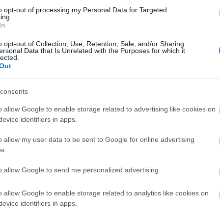
ázi- és irodalmi élet jeles képviselői is eljöttek a
to opt-out of processing my Personal Data for Targeted
ing.
,
a
Hoppart Társulat,
a
Krétakör,
a
Dumaszínház,
In
t, Jordán Tamás, Kern András, Rátóti Zoltán, Kulka
o opt-out of Collection, Use, Retention, Sale, and/or Sharing
 János, Eszterházy Péter, Vámos Miklós, Parti Na
ersonal Data that Is Unrelated with the Purposes for which it
lected.
Out
consents
lői is: a 30Y, a Kiscsillag, Ákos, a Korál, a Zagar, a
 rajtuk kívül a közönség jól fogadta a Zsolnay
o allow Google to enable storage related to advertising like cookies on
evice identifiers in apps.
ált is - írták.
, a Labor - interaktív Varázstér, a Veiszer Alinda ve
o allow my user data to be sent to Google for online advertising
zvény és több százan vettek részt a múzeumpedagóg
s.
to allow Google to send me personalized advertising.
o allow Google to enable storage related to analytics like cookies on
átogató Központban (Világörökség), a Művészetek és
evice identifiers in apps.
ett öt állandó és ötvenöt időszakos kiállításon a