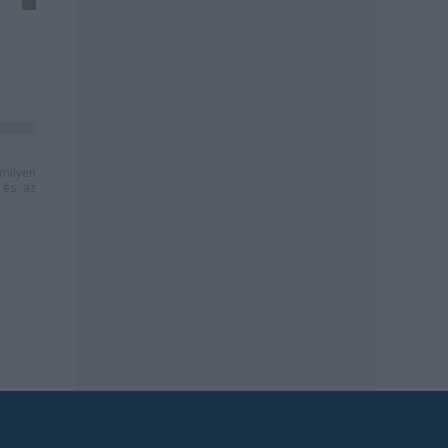
milyen
és az