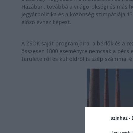
Házában, továbbá a világörökségi és más h
jegyárpolitika és a közönség szimpátiája 1
előző évhez képest.
A ZSÖK saját programjaira, a bérlők és a r
összesen 1800 eseményre nemcsak a pécsie
területeiről és külföldről is szép számmal é
szinhaz -
If you wish 