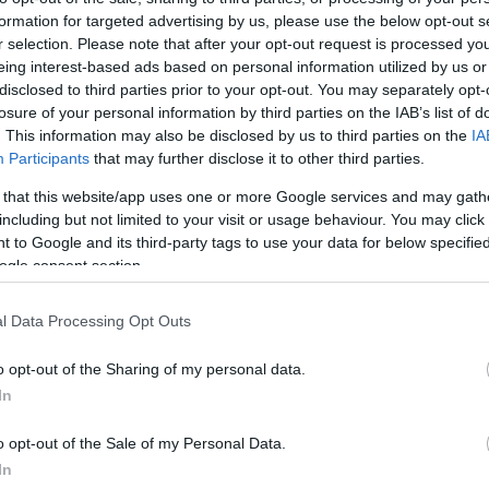
formation for targeted advertising by us, please use the below opt-out s
r selection. Please note that after your opt-out request is processed y
eing interest-based ads based on personal information utilized by us or
disclosed to third parties prior to your opt-out. You may separately opt-
 zsolnaynegyed.hu
losure of your personal information by third parties on the IAB’s list of
. This information may also be disclosed by us to third parties on the
IA
 Zsolnay-negyedben olyan kiemelkedő együttesek,
Participants
that may further disclose it to other third parties.
Filharmonikus Zenekar, a Budapesti Fesztiválzeneka
 that this website/app uses one or more Google services and may gath
ondon Community Gospel Choir, a Balanescu Quartet
including but not limited to your visit or usage behaviour. You may click 
ra.
 to Google and its third-party tags to use your data for below specifi
ogle consent section.
, Ránki Dezső, Baráti Kristóf, Leonidas Kavakos,
l Data Processing Opt Outs
ard Bona, Antonio Sanchez, Oláh Kálmán, Szakcsi
o opt-out of the Sharing of my personal data.
ente, Harcsa Veronika, Szalóki Ágnes, a Csík Zene
In
ndje, Lajkó Félix
és mások mellett
Varnus Xavér
is
o opt-out of the Sale of my Personal Data.
In