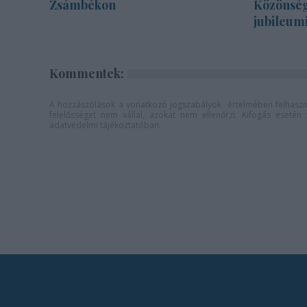
Zsámbékon
Közönség
jubileum
Kommentek:
A hozzászólások a
vonatkozó jogszabályok
értelmében felhaszná
felelősséget nem vállal, azokat nem ellenőrzi. Kifogás eseté
adatvédelmi tájékoztatóban
.