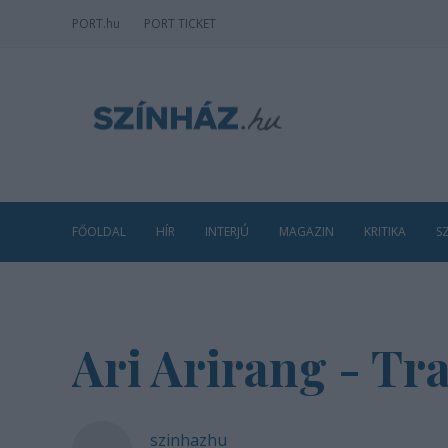
PORT
.hu
PORT TICKET
FŐOLDAL
HÍR
INTERJÚ
MAGAZIN
KRITIKA
S
Ari Arirang - Tr
szinhazhu