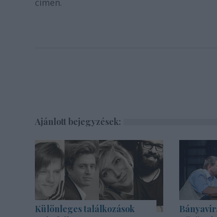
címen.
Ajánlott bejegyzések:
Különleges találkozások
Bányavir