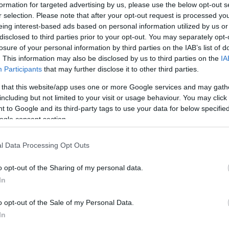
formation for targeted advertising by us, please use the below opt-out s
r selection. Please note that after your opt-out request is processed y
eing interest-based ads based on personal information utilized by us or
disclosed to third parties prior to your opt-out. You may separately opt-
losure of your personal information by third parties on the IAB’s list of
. This information may also be disclosed by us to third parties on the
IA
Participants
that may further disclose it to other third parties.
 that this website/app uses one or more Google services and may gath
including but not limited to your visit or usage behaviour. You may click 
 to Google and its third-party tags to use your data for below specifi
ogle consent section.
l Data Processing Opt Outs
o opt-out of the Sharing of my personal data.
In
m tudjuk pontosan, hogy honnan ered, de történelme
o opt-out of the Sale of my Personal Data.
K
In
) koráig vezethető vissza. Ennek a sámántáncnak a