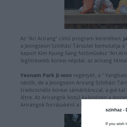
Az “Ari Arirang” című program keretében,
j
a Jeongseon Színházi Társulat bemutatja a
kapuit Kim Kyung Sang fotóművész “Ari Arira
leghíresebb koreai népdal, az arirang tém
Yeonam Park Ji-won
regényét, a “ Yangban
nézők, de a Jeongseon Arirang Színházi Társ
tradicionális koreai sámántánccal, a
gut
-tal
létre. Az Arirangok közül különösen a Jeong
Arirangok forrásaként a koreai nép tradíci
szinhaz -
If you wish 