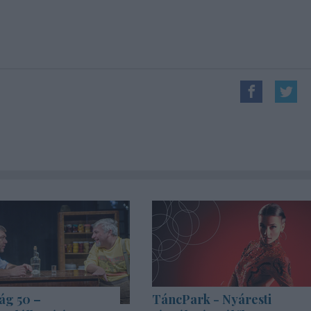
ág 50 –
TáncPark - Nyáresti