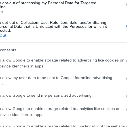
ási ünnepeihez köthető. A napjainkban látható gut és
to opt-out of processing my Personal Data for Targeted
ing.
etünk fel. Az Arirang a koreai nép múltját, jelenét 
In
ül pedig egy új előadásformát hoz létre. A Jeongse
o opt-out of Collection, Use, Retention, Sale, and/or Sharing
utatott Yangbanjeon darabon keresztül egymásba
ersonal Data that Is Unrelated with the Purposes for which it
gy megkeressük a béke útját.
lected.
Out
consents
o allow Google to enable storage related to advertising like cookies on
evice identifiers in apps.
o allow my user data to be sent to Google for online advertising
s.
to allow Google to send me personalized advertising.
o allow Google to enable storage related to analytics like cookies on
evice identifiers in apps.
o allow Google to enable storage related to functionality of the website