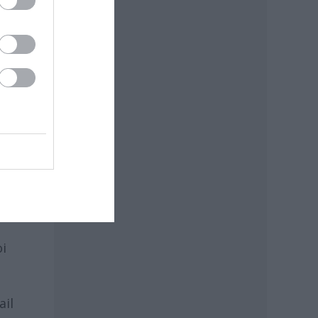
ai
s
elem
ják
oi
il