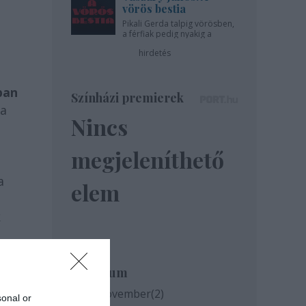
vörös bestia
Pikali Gerda talpig vörösben,
a férfiak pedig nyakig a
pácban - az Újszínházban!
hirdetés
ban
Színházi premierek
ja
Nincs
megjeleníthető
a
elem
k
Archívum
2020 november
(
2
)
sonal or