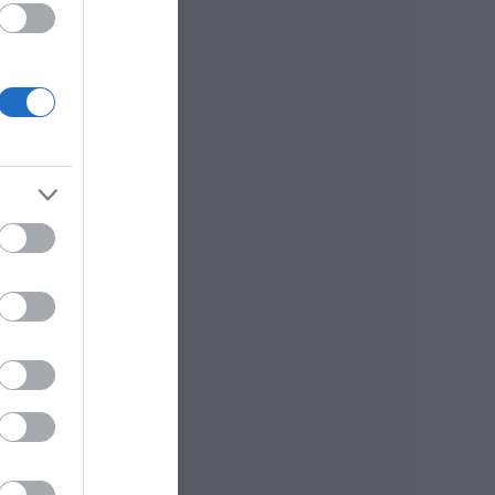
 az
és
on