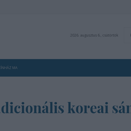
2026. augusztus 6., csütörtök
ZÍNHÁZ MA
adicionális koreai s