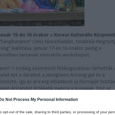
anuár 15-én 18 órakor
a
Koreai Kulturális Központ
 “Yangbanjeon” című táncelőadást, továbbá megnyit
ng” kiállítása. Január 17-én 16 órakor pedig a
akörében tartanak interaktív workshopot.
jeon”-t ezidáig különböző feldolgozásban láthatták 
ulat ezt a darabot a Jeongseon Arirang-gal és a
 ötvözte, így az arirang előadások új formáját hoztá
seon Arirangot értékelik nagyra a koreaiak, hisz az
ója és történelme jelenik meg benne.
Do Not Process My Personal Information
to opt-out of the sale, sharing to third parties, or processing of your per