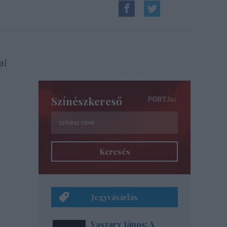
al
Színészkereső
Keresés
Jegyvásárlás
Vaszary János: A