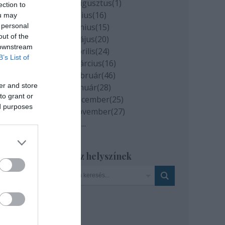
2020 augusztus
(
1
)
ection to
2020 július
(
16
)
ou may
 personal
2020 június
(
15
)
out of the
2020 május
(
20
)
 downstream
2020 április
(
24
)
B’s List of
2020 március
(
16
)
2020 február
(
46
)
er and store
2020 január
(
28
)
to grant or
2019 december
(
25
)
ed purposes
2019 november
(
27
)
Tovább
...
Szinház helyszínek
ojoson