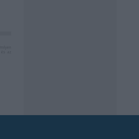
milyen
és az