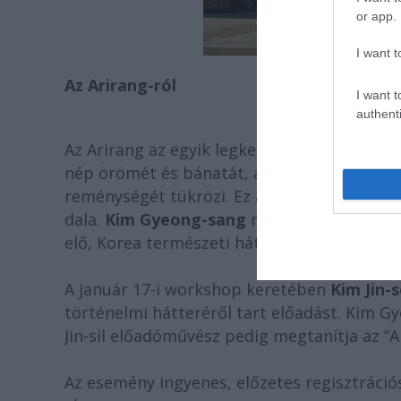
or app.
I want t
Az Arirang-ról
I want t
authenti
Az Arirang az egyik legkedveltebb és legis
nép örömét és bánatát, az emberiség egyedü
reménységét tükrözi. Ez a dal nem az elf
dala.
Kim Gyeong-sang
művész 25 olyan alk
elő, Korea természeti háttere segítségével.
A január 17-i workshop keretében
Kim Jin-
történelmi hátteréről tart előadást. Kim G
Jin-sil előadóművész pedig megtanítja az “
Az esemény ingyenes, előzetes regisztráci