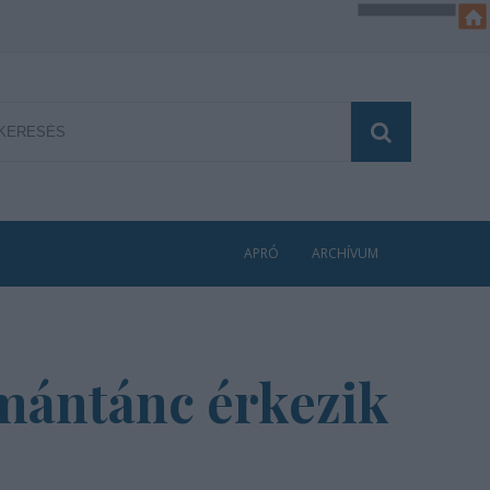
APRÓ
ARCHÍVUM
ámántánc érkezik