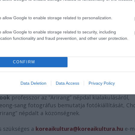
o allow Google to enable storage related to personalization.
o allow Google to enable storage related to security, including
cation functionality and fraud prevention, and other user protection.
mertebb koreai népdal, mely magában foglalja a kore
lálló kulturális örökségeként pedig a jövő álmát é
CONFIRM
eledett, hanem a még mai napig megborzongató szer
otást mutat be, melyek az “Arirang hangulatát” hív
Data Deletion
Data Access
Privacy Policy
sook
professzor az “Arirang” népdal kialakulásáról,
yeong-sang fotográfus bemutatja fotókiállítását, Ch
Arirang” népdalt a közönségnek.
ós szükséges a
koreaikultura@koreaikultura.hu
e-ma