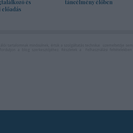
találkozó és
táncélmény élőben
i előadás
lói tartalomnak minősülnek, értük a
szolgáltatás technikai
üzemeltetője sem
n forduljon a blog szerkesztőjéhez. Részletek a
Felhasználási feltételekben