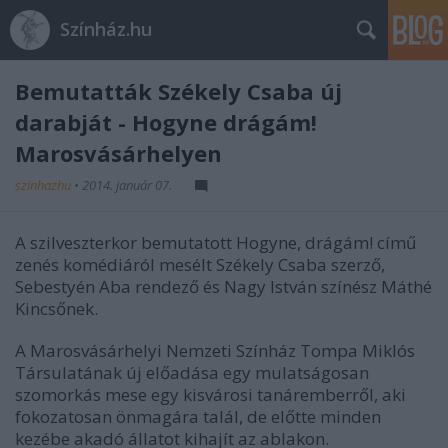
Színház.hu
Bemutatták Székely Csaba új
darabját - Hogyne drágám!
Marosvásárhelyen
szinhazhu
•
2014. január 07.
A szilveszterkor bemutatott Hogyne, drágám! című
zenés komédiáról mesélt Székely Csaba szerző,
Sebestyén Aba rendező és Nagy István színész Máthé
Kincsőnek.
A Marosvásárhelyi Nemzeti Színház Tompa Miklós
Társulatának új előadása egy mulatságosan
szomorkás mese egy kisvárosi tanáremberről, aki
fokozatosan önmagára talál, de előtte minden
kezébe akadó állatot kihajít az ablakon.