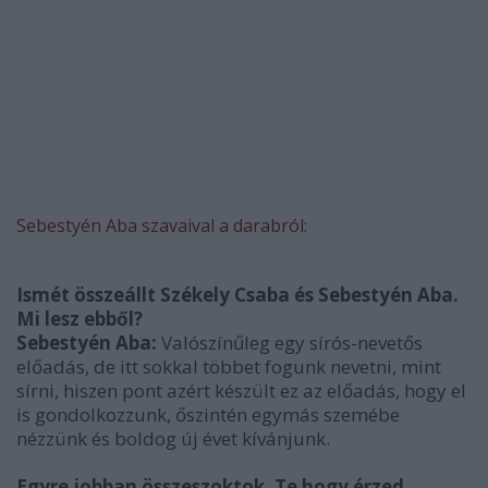
Sebestyén Aba szavaival a darabról:
Ismét összeállt Székely Csaba és Sebestyén Aba.
Mi lesz ebből?
Sebestyén Aba:
Valószínűleg egy sírós-nevetős
előadás, de itt sokkal többet fogunk nevetni, mint
sírni, hiszen pont azért készült ez az előadás, hogy el
is gondolkozzunk, őszintén egymás szemébe
nézzünk és boldog új évet kívánjunk.
Egyre jobban összeszoktok. Te hogy érzed,