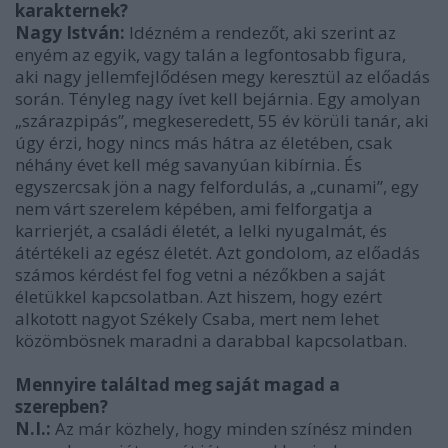
karakternek?
Nagy István:
Idézném a rendezőt, aki szerint az
enyém az egyik, vagy talán a legfontosabb figura,
aki nagy jellemfejlődésen megy keresztül az előadás
során. Tényleg nagy ívet kell bejárnia. Egy amolyan
„szárazpipás”, megkeseredett, 55 év körüli tanár, aki
úgy érzi, hogy nincs más hátra az életében, csak
néhány évet kell még savanyúan kibírnia. És
egyszercsak jön a nagy felfordulás, a „cunami”, egy
nem várt szerelem képében, ami felforgatja a
karrierjét, a családi életét, a lelki nyugalmát, és
átértékeli az egész életét. Azt gondolom, az előadás
számos kérdést fel fog vetni a nézőkben a saját
életükkel kapcsolatban. Azt hiszem, hogy ezért
alkotott nagyot Székely Csaba, mert nem lehet
közömbösnek maradni a darabbal kapcsolatban.
Mennyire találtad meg saját magad a
szerepben?
N.I.:
Az már közhely, hogy minden színész minden