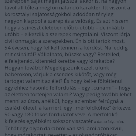
szerepben saját magát játssza, akkor is, ha nagyon
távol áll tőle a megformálandó karakter. Itt viszont a
korosztályi sajátosságokból adódóan tényleg
nagyon klappol a szerep és a valóság. És azt hiszem,
hogy a színészt életében előbb-utóbb – de inkább
utóbb – elkezdik a szerepek megtalálni. Viszont látja
civil önmagát a szerepekben. Én is ott tartok most,
54 évesen, hogy fel kell tennem a kérdést: Na, eddig
mit csináltál? Vállalható, büszke vagy? Restelled,
elfelejtenéd, kitennéd keretbe vagy kirakatba?
Hogyan tovább? Megelégszünk ezzel, ülünk
babérokon, várjuk a csendes kikötőt, vagy még
tartogat valamit az élet? És hogy kell-e föltétlenül
egy ehhez hasonló felfordulás – egy „cunami” – hogy
az életben történjen valami? Vagy pedig tovább lehet
menni az úton, anélkül, hogy az ember felrúgná a
családi életet, a karriert, egy „mérföldkőhöz” érkezve,
90 vagy 180 fokos fordulatot véve. A mérföldkő
kifejezés egyébként sokszor visszatér
.
a darab folyamán
Tehát egy olyan darabról van szó, ami azon kívül,
hogy szórakoztat, nevettet – az olvasópróbákat