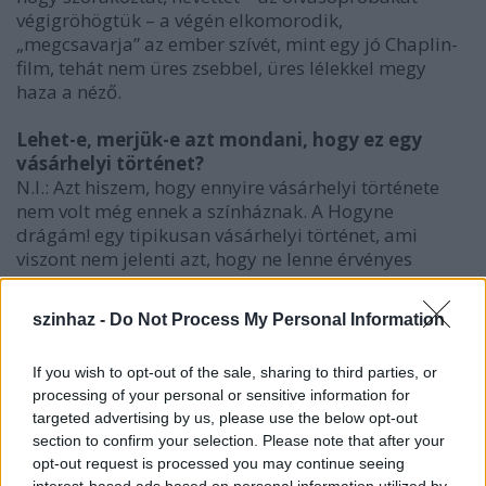
végigröhögtük – a végén elkomorodik,
„megcsavarja” az ember szívét, mint egy jó Chaplin-
film, tehát nem üres zsebbel, üres lélekkel megy
haza a néző.
Lehet-e, merjük-e azt mondani, hogy ez egy
vásárhelyi történet?
N.I.: Azt hiszem, hogy ennyire vásárhelyi története
nem volt még ennek a színháznak. A Hogyne
drágám! egy tipikusan vásárhelyi történet, ami
viszont nem jelenti azt, hogy ne lenne érvényes
bármelyik erdélyi városban. Nagyon érdekes volna
megnézni, hogy az Erdélyen kívül élő magyar
szinhaz -
Do Not Process My Personal Information
testvérek mit szólnak hozzá. Szerintem ez a darab
érvényes lehet bárhol, egy vidéki kisvárosban, ahol
If you wish to opt-out of the sale, sharing to third parties, or
az emberi sorsok összefonódnak, ahol a vidékiség
processing of your personal or sensitive information for
párosul a nagy-nagy elvágyódással, vagy a nagy
targeted advertising by us, please use the below opt-out
önmegvalósítási kényszerrel. Szerintem bárhol
section to confirm your selection. Please note that after your
érvényes a téma, de azért mondom, hogy tipikusan
opt-out request is processed you may continue seeing
vásárhelyi, mert a „flekkenfalvi” hagyományokat