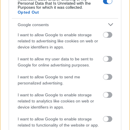
Székely Csaba szavaival a darabról:
Personal Data that Is Unrelated with the
Purposes for which it was collected.
Opted Out
Google consents
Úgy hallottam, hogy a Hogyne, drágám! egy
kifejezetten vásárhelyi történet... Ezt
I want to allow Google to enable storage
mennyiben tudod alátámasztani?
related to advertising like cookies on web or
Székely Csaba:
Á, annyira nem támasztanám alá....
device identifiers in apps.
Próbáltam általános érvénnyel fogalmazni, hogy
minél több kisváros magára ismerhessen. Én azt
I want to allow my user data to be sent to
gondolom, hogy a kisvárosi helyzetek Közép-Kelet-
Google for online advertising purposes.
Európában nem igazán különböznek egymástól. A
próbák folyamán azért beszivárogtak a darabba
I want to allow Google to send me
vásárhelyi jellegzetességek, - ezszerintem nem baj.
personalized advertising.
Anélkül, hogy kimondanánk, hol játszódik a történet,
I want to allow Google to enable storage
a nézők magukénak érezhetik a felvázolt helyzeteket.
related to analytics like cookies on web or
device identifiers in apps.
A Bányavirággal és a Bányavaksággal nagy
sikert arattál. Az új szöveget mennyiben
I want to allow Google to enable storage
fűszerezi „székelycsabás” humor?
related to functionality of the website or app.
Sz.Cs.:
Azt hiszem, hogy szinte ugyanaz a humor