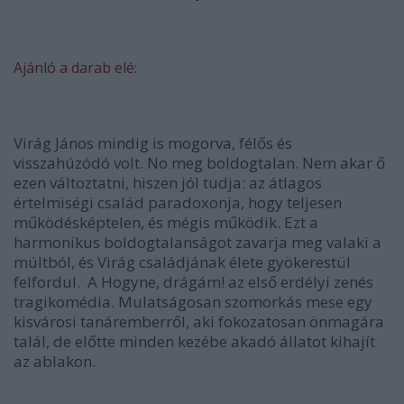
Ajánló a darab elé:
Virág János mindig is mogorva, félős és
visszahúzódó volt. No meg boldogtalan. Nem akar ő
ezen változtatni, hiszen jól tudja: az átlagos
értelmiségi család paradoxonja, hogy teljesen
működésképtelen, és mégis működik. Ezt a
harmonikus boldogtalanságot zavarja meg valaki a
múltból, és Virág családjának élete gyökerestül
felfordul. A Hogyne, drágám! az első erdélyi zenés
tragikomédia. Mulatságosan szomorkás mese egy
kisvárosi tanáremberről, aki fokozatosan önmagára
talál, de előtte minden kezébe akadó állatot kihajít
az ablakon.