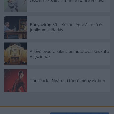
Ősszel érkezik az Infinite Dance Festival
Bányavirág 50 – Közönségtalálkozó és
jubileumi előadás
A jövő évadra kilenc bemutatóval készül a
Vígszínház
TáncPark - Nyáresti táncélmény élőben