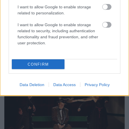
jelenik meg ebben a darabban, mint a
I want to allow Google to enable storage
korábbiakban: nem kimondottan habkönnyű, nem
related to personalization.
igazán bohókás, egy kicsit keményebb, amolyan
„asztalraverős” humor. Az is igaz, hogy kihúztunk
I want to allow Google to enable storage
néhány poént, ami nagyon „bányás” volt. Ezt egy
related to security, including authentication
kicsit sajnálom...
functionality and fraud prevention, and other
user protection.
CONFIRM
Data Deletion
Data Access
Privacy Policy