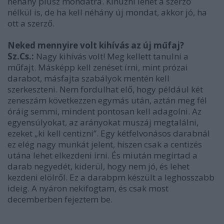
néhány plusz mondatra. Kihúzni lehet a szerző
nélkül is, de ha kell néhány új mondat, akkor jó, ha
ott a szerző.
Neked mennyire volt kihívás az új műfaj?
Sz.Cs.:
Nagy kihívás volt! Meg kellett tanulni a
műfajt. Másképp kell zenéset írni, mint prózai
darabot, másfajta szabályok mentén kell
szerkeszteni. Nem fordulhat elő, hogy például két
zeneszám következzen egymás után, aztán meg fél
óráig semmi, mindent pontosan kell adagolni. Az
egyensúlyokat, az arányokat muszáj megtalálni,
ezeket „ki kell centizni”. Egy kétfelvonásos darabnál
ez elég nagy munkát jelent, hiszen csak a centizés
utána lehet elkezdeni írni. És miután megírtad a
darab negyedét, kiderül, hogy nem jó, és lehet
kezdeni elölről. Ez a darabpm készült a leghosszabb
ideig. A nyáron nekifogtam, és csak most
decemberben fejeztem be.