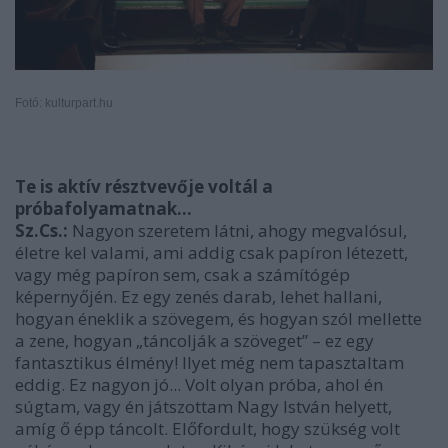
Fotó: kulturpart.hu
Te is aktív résztvevője voltál a
próbafolyamatnak...
Sz.Cs.:
Nagyon szeretem látni, ahogy megvalósul,
életre kel valami, ami addig csak papíron létezett,
vagy még papíron sem, csak a számítógép
képernyőjén. Ez egy zenés darab, lehet hallani,
hogyan éneklik a szövegem, és hogyan szól mellette
a zene, hogyan „táncolják a szöveget” – ez egy
fantasztikus élmény! Ilyet még nem tapasztaltam
eddig. Ez nagyon jó... Volt olyan próba, ahol én
súgtam, vagy én játszottam Nagy István helyett,
amíg ő épp táncolt. Előfordult, hogy szükség volt