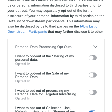
interest-based ads based on personal information utilized by
láthatjuk viszont a karakterekben. (...)
us or personal information disclosed to third parties prior to
your opt-out. You may separately opt-out of the further
disclosure of your personal information by third parties on the
IAB’s list of downstream participants. This information may
also be disclosed by us to third parties on the
IAB’s List of
Downstream Participants
that may further disclose it to other
third parties.
Please note that this website/app uses one or more Google
Personal Data Processing Opt Outs
services and may gather and store information including but
not limited to your visit or usage behaviour. You may click to
I want to opt-out of the Sharing of my
personal data.
grant or deny consent to Google and its third-party tags to
Opted In
use your data for below specified purposes in below Google
consent section.
I want to opt-out of the Sale of my
Personal Data.
Opted In
I want to opt-out of processing my
Personal Data for Targeted Advertising.
Sebestyén Aba és Székely Csaba a próbán
Opted In
I want to opt-out of Collection, Use,
Retention, Sale, and/or Sharing of my