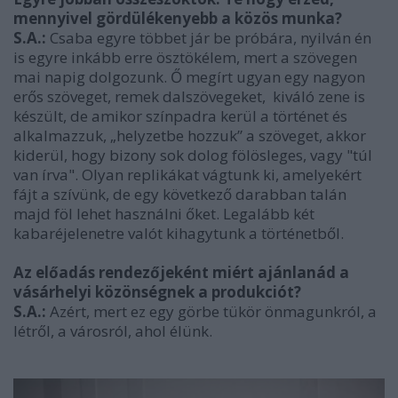
mennyivel gördülékenyebb a közös munka?
S.A.:
Csaba egyre többet jár be próbára, nyilván én
is egyre inkább erre ösztökélem, mert a szövegen
mai napig dolgozunk. Ő megírt ugyan egy nagyon
erős szöveget, remek dalszövegeket, kiváló zene is
készült, de amikor színpadra kerül a történet és
alkalmazzuk, „helyzetbe hozzuk” a szöveget, akkor
kiderül, hogy bizony sok dolog fölösleges, vagy "túl
van írva". Olyan replikákat vágtunk ki, amelyekért
fájt a szívünk, de egy következő darabban talán
majd föl lehet használni őket. Legalább két
kabaréjelenetre valót kihagytunk a történetből.
Az előadás rendezőjeként miért ajánlanád a
vásárhelyi közönségnek a produkciót?
S.A.:
Azért, mert ez egy görbe tükör önmagunkról, a
létről, a városról, ahol élünk.