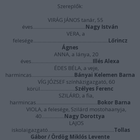
Szereplők:
VIRÁG JÁNOS tanár, 55
éves..........................................
Nagy István
VERA, a
felesége............................................................
Lőrincz
Ágnes
ANNA, a lánya, 20
éves.................................................
Illés Alexa
ÉDES BÉLA, a veje,
harmincas..................................
Bányai Kelemen Barna
VÍG JÓZSEF színházigazgató, 60
körül............................
Szélyes Ferenc
SZILÁRD, a fia,
harmincas.................................................
Bokor Barna
VIOLA, a felesége, Szilárd mostohaanyja,
40..................
Nagy Dorottya
LAJOS
iskolaigazgató.....................................................
Tollas
Gábor / Ördög Miklós Levente