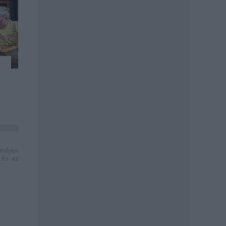
milyen
és az