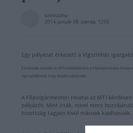
szinhazhu
2014. január 08. szerda, 12:05
Egy pályázat érkezett a Vígszínház igazgatói
Ezt közölte szerdán az MTI érdeklődésére a Főpolgármesteri Hivatal
úgy nyilatkozott, hogy beadta pályázatát.
A Főpolgármesteri Hivatal az MTI kérdései
pályázót. Mint írták, mivel nincs hozzájáru
bizottság tagjain kívül másnak kiadhassák, 