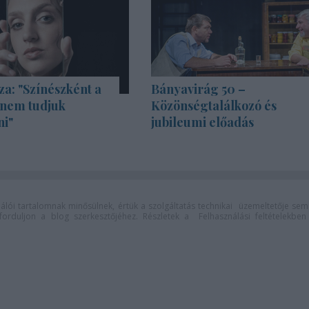
za: "Színészként a
Bányavirág 50 –
 nem tudjuk
Közönségtalálkozó és
ni"
jubileumi előadás
lói tartalomnak minősülnek, értük a
szolgáltatás technikai
üzemeltetője sem
n forduljon a blog szerkesztőjéhez. Részletek a
Felhasználási feltételekben