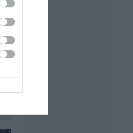
le,
: MTI