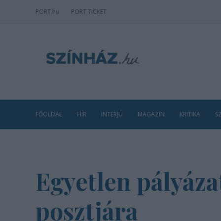
PORT
.hu
PORT TICKET
FŐOLDAL
HÍR
INTERJÚ
MAGAZIN
KRITIKA
S
Egyetlen pályáza
posztjára