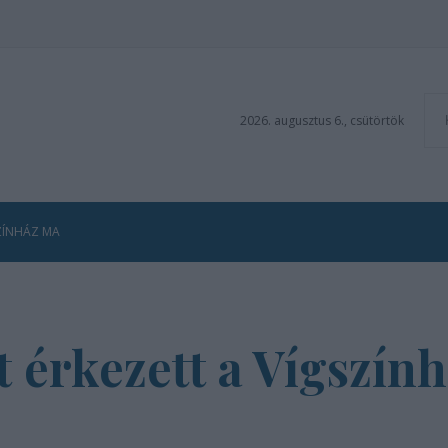
2026. augusztus 6., csütörtök
ZÍNHÁZ MA
t érkezett a Vígszính