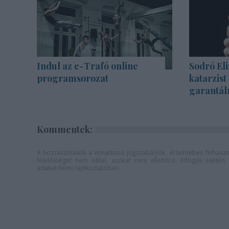
Indul az e-Trafó online
Sodró Eli
programsorozat
katarzist
garantál
Kommentek:
A hozzászólások a
vonatkozó jogszabályok
értelmében felhaszná
felelősséget nem vállal, azokat nem ellenőrzi. Kifogás eseté
adatvédelmi tájékoztatóban
.