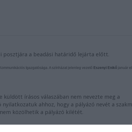
 posztjára a beadási határidő lejárta előtt.
 Kommunikációs Igazgatósága. A színházat jelenleg vezető
Eszenyi Enikő
január e
re küldött írásos válaszában nem nevezte meg a
ló nyilatkozatuk ahhoz, hogy a pályázó nevét a szakm
nem közölhetik a pályázó kilétét.