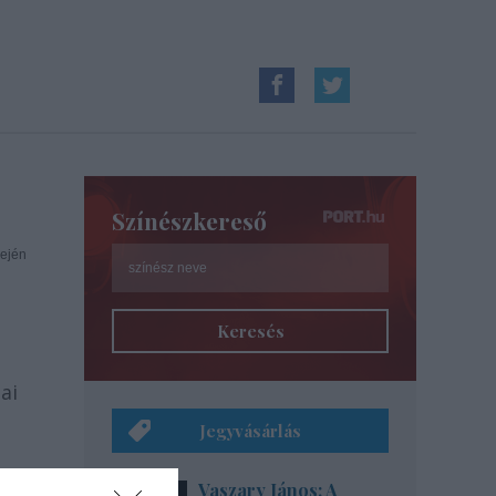
Színészkereső
lején
Keresés
ai
Jegyvásárlás
Vaszary János: A