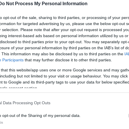
etően az MTI megkérdezte a két korábbi pályázót.
Do Not Process My Personal Information
t mondta, hogy korábbi nyilatkozatának megfelelően 
gyanakkor azt közölte, hogy nem indult a Vígszính
to opt-out of the sale, sharing to third parties, or processing of your per
arta, hogy elképzelései politikai csatározásokra ad
formation for targeted advertising by us, please use the below opt-out s
r selection. Please note that after your opt-out request is processed y
rának megújítását az új pályázati kiírásban
eing interest-based ads based on personal information utilized by us or
 - megvalósíthatatlannak tartja.
disclosed to third parties prior to your opt-out. You may separately opt-
losure of your personal information by third parties on the IAB’s list of
. This information may also be disclosed by us to third parties on the
IA
Participants
that may further disclose it to other third parties.
 that this website/app uses one or more Google services and may gath
including but not limited to your visit or usage behaviour. You may click 
 to Google and its third-party tags to use your data for below specifi
ogle consent section.
l Data Processing Opt Outs
o opt-out of the Sharing of my personal data.
In