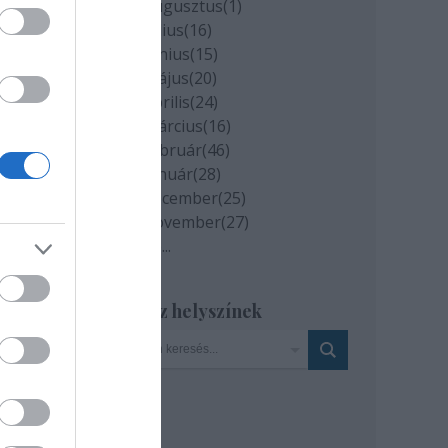
2020 augusztus
(
1
)
2020 július
(
16
)
2020 június
(
15
)
2020 május
(
20
)
2020 április
(
24
)
n a
2020 március
(
16
)
2020 február
(
46
)
2020 január
(
28
)
2019 december
(
25
)
,
2019 november
(
27
)
Tovább
...
ti
Szinház helyszínek
zt
t is