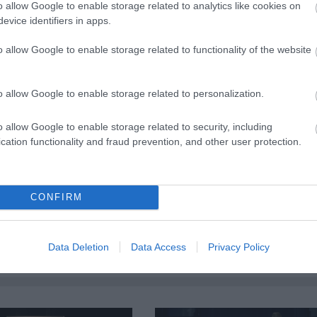
o allow Google to enable storage related to analytics like cookies on
gbízatása 2014. január 31-én jár le. A Fővárosi
evice identifiers in apps.
yiben a pályázati eljárás január végéig nem zárul 
o allow Google to enable storage related to functionality of the website
ítéséig
Eszenyi Enikőt
bízza meg az ügyvezetői
o allow Google to enable storage related to personalization.
Forrás
o allow Google to enable storage related to security, including
cation functionality and fraud prevention, and other user protection.
CONFIRM
Data Deletion
Data Access
Privacy Policy