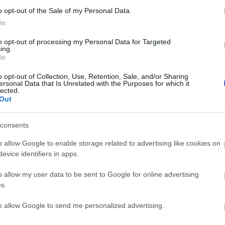
o opt-out of the Sale of my Personal Data.
In
 Imre, pepitamagazin.com
to opt-out of processing my Personal Data for Targeted
ing.
In
dik pályázatot a Vígszínház vezetői posztjára, miutá
nította, mert egyik pályázó sem érte el a szakmai
o opt-out of Collection, Use, Retention, Sale, and/or Sharing
ersonal Data that Is Unrelated with the Purposes for which it
, mindketten három-három igen szavazatot kaptak.
lected.
Out
pályázatról korábban egy interjúban azt is elmondta
lta a bíráló bizottság.
consents
o allow Google to enable storage related to advertising like cookies on
akört 2014. február 1-jétől 2015. június 30-ig tölthe
evice identifiers in apps.
ázat benyújtását követő legfeljebb 60 nap. A
o allow my user data to be sent to Google for online advertising
int a szakmai bizottság még nem alakult meg, így a
s.
 pályázót. A döntést a szakmai bizottság véleményé
 törvény szerinti határidőig, március 3-ig.
to allow Google to send me personalized advertising.