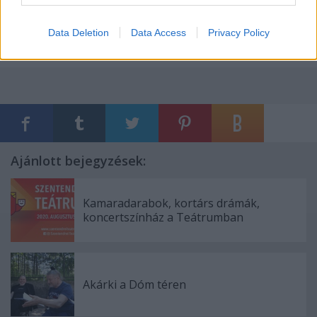
szükséges!
Data Deletion
Data Access
Privacy Policy
Ajánlott bejegyzések:
Kamaradarabok, kortárs drámák,
koncertszínház a Teátrumban
Akárki a Dóm téren