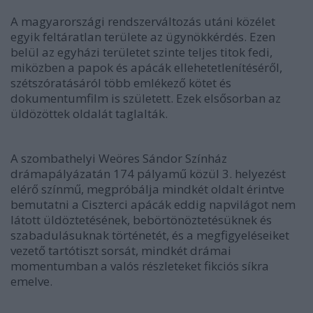
A magyarországi rendszerváltozás utáni közélet
egyik feltáratlan területe az ügynökkérdés. Ezen
belül az egyházi területet szinte teljes titok fedi,
miközben a papok és apácák ellehetetlenítéséről,
szétszóratásáról több emlékező kötet és
dokumentumfilm is született. Ezek elsősorban az
üldözöttek oldalát taglalták.
A szombathelyi Weöres Sándor Színház
drámapályázatán 174 pályamű közül 3. helyezést
elérő színmű, megpróbálja mindkét oldalt érintve
bemutatni a Ciszterci apácák eddig napvilágot nem
látott üldöztetésének, bebörtönöztetésüknek és
szabadulásuknak történetét, és a megfigyeléseiket
vezető tartótiszt sorsát, mindkét drámai
momentumban a valós részleteket fikciós síkra
emelve.