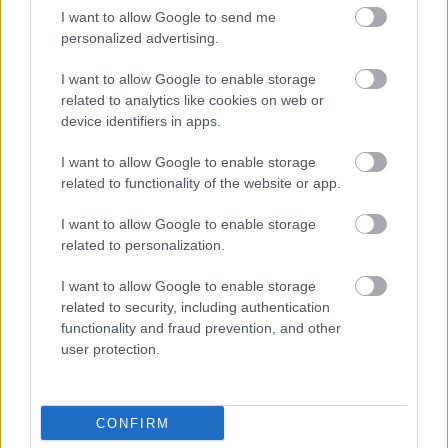
pontosabban beerőszakolja saját magát, hogy egy
I want to allow Google to send me
egyszerű áramkimaradásról is eszébe jut, amikor az
personalized advertising.
ÁVH-sok betörtek éjjel a zárdába. Innen pedig
I want to allow Google to enable storage
folyamatosan fel-feltörnek benne a képek,
related to analytics like cookies on web or
pszichéjének egy-egy hívószó is elég, az emlékek
device identifiers in apps.
feltornyosulásához.
I want to allow Google to enable storage
related to functionality of the website or app.
1950-től napjainkig idéződnek meg a ciszterci rend
üldöztetésének, feloszlatásának és földalatti
I want to allow Google to enable storage
életének különböző epizódjai, miközben a két idős
related to personalization.
ember szinte élet-halál harcot vívnak egymással a
maguk vélt - vagy valós - igazáért.
I want to allow Google to enable storage
related to security, including authentication
functionality and fraud prevention, and other
user protection.
Az előadás időpontja: január 13. 19:00
Nemzeti Színház, Kaszás Attila terem
CONFIRM
A részvétel ingyenes, de előzetes regisztráció