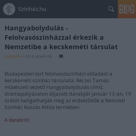
Színház.hu
Hangyabolydulás -
Felolvasószínházzal érkezik a
Nemzetibe a kecskeméti társulat
szinhazhu
•
2014. január 08.
Budapesten tart felolvasószínházi előadást a
kecskeméti színház társulata: Réczei Tamás
művészeti vezető Hangyabolydulás című,
drámapályázaton díjazott darabját január 13-án, 19
órától hallgathatják meg az érdeklődők a Nemzeti
Színház Kaszás Attila termében.
A darabról: