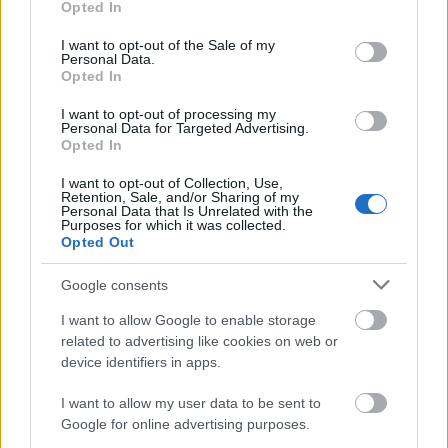
Opted In
use your data for below specified purposes in below Google
consent section.
I want to opt-out of the Sale of my
Personal Data.
Opted In
I want to opt-out of processing my
Personal Data for Targeted Advertising.
Opted In
I want to opt-out of Collection, Use,
Retention, Sale, and/or Sharing of my
Personal Data that Is Unrelated with the
Az alapszituációban szereplő apátnő és egykori
Purposes for which it was collected.
Opted Out
tartótisztjének emlékei asszociatív módon kerülnek
be a színre, az egykori tartótiszt által kimenekített
Google consents
III/III-as ügyiratokat, rendszertelen módon lapozza
fel a múltjának titkos részleteit erőszakosan követelő
I want to allow Google to enable storage
hősnő.
related to advertising like cookies on web or
device identifiers in apps.
A mű sokáig egy zárt kettős képét mutatja, az
I want to allow my user data to be sent to
apátnő és a tartótiszt vitáját. Ám a főhősnőt annyira
Google for online advertising purposes.
felkavarja érzelmileg a helyzet, amibe kerül,