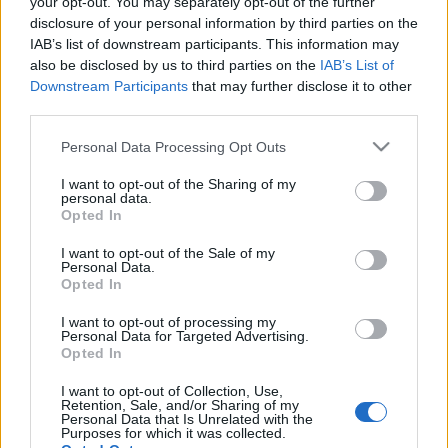
your opt-out. You may separately opt-out of the further
disclosure of your personal information by third parties on the
IAB’s list of downstream participants. This information may
also be disclosed by us to third parties on the
IAB’s List of
Downstream Participants
that may further disclose it to other
third parties.
Please note that this website/app uses one or more Google
Personal Data Processing Opt Outs
services and may gather and store information including but
„Zorba alakjában az igazi ihlető nem is a regény volt
not limited to your visit or usage behaviour. You may click to
I want to opt-out of the Sharing of my
számomra, hanem Anthony Quinn csodálatos
personal data.
grant or deny consent to Google and its third-party tags to
Opted In
alakítása. A minden csapást túlélő ember felejthetetlen
use your data for below specified purposes in below Google
figurája. Ami külön megfogott, hogy válaszai táncban,
consent section.
I want to opt-out of the Sale of my
a tánc által születnek. Ez az igazi éltető ereje Zorba
Personal Data.
jellemének, magatartásának. Táncban túlélni a világot,
Opted In
ez csodálatos dolog.”
I want to opt-out of processing my
Personal Data for Targeted Advertising.
Az előadás egyik érdekessége
Dmitrij Simkin
Opted In
díszlete lesz. Olyan látvánnyal készülnek az alkotók,
I want to opt-out of Collection, Use,
melyet korábban még nem láthatott a Szabadtéri
Retention, Sale, and/or Sharing of my
közönsége. Simkin huszonöt év táncos karrierje után
Personal Data that Is Unrelated with the
Purposes for which it was collected.
manapság látványtervezőként dolgozik. Bonyolult,