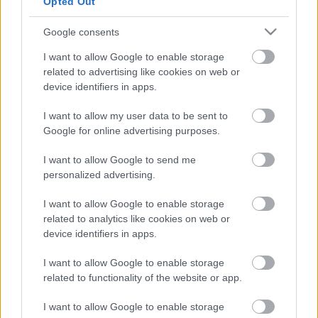
Opted Out
geometrikus, már-már kubista teret képzelt el a
Zorbához, melyet egyrészt többlépcsős szerkezete
Google consents
tesz izgalmassá, másrészt a speciális, 3D-s
vetítéstechnika, mely amellett, hogy jelenetfestő
I want to allow Google to enable storage
funkciója van, egészen elképesztő vizuális effektekre
related to advertising like cookies on web or
is képes.
device identifiers in apps.
I want to allow my user data to be sent to
A Zorba igazi fesztiválelőadás lesz.
„Hatalmas
Google for online advertising purposes.
statisztéria, a Gyüdi Sándor vezette Szegedi
Szimfonikus Zenekar, és a Szeged Táncegyüttes
I want to allow Google to send me
mindhárom csoportja alkotja majd a művészi gárdát –
personalized advertising.
mondja
Harangozó Gyula
.
– A koreográfiában a
néptáncok és a balett világa is megjelenik. Mindezek
I want to allow Google to enable storage
összessége: a zene, a látvány, a tánc, a történet igazán
related to analytics like cookies on web or
maradandó élményt adhat a nézőnek.”
device identifiers in apps.
I want to allow Google to enable storage
related to functionality of the website or app.
I want to allow Google to enable storage