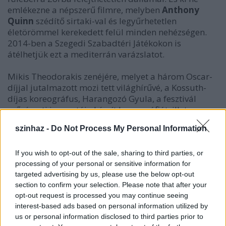
emlékezne a népszerű filmre, melyben
Anthony
Quinn
szédítő sirtaki-val és legyűrhetetlen
életörömmel kerekedett felül minden nehézségen.
2014-ben a Szegedi Szabadtéri Játékokon is
átélhetjük ezt a mediterrán varázslatot.
Mikis Theodorakis zenéjére, melyet a három Oscar-
díjjal jutalmazott mozi tett világhírűvé, a Kossuth-
díjas koreográfus, Harangozó Gyula, a fesztivál
művészeti igazgatója készít koreográfiát, illetve a
librettót is ő jegyzi.
szinhaz -
Do Not Process My Personal Information
If you wish to opt-out of the sale, sharing to third parties, or
processing of your personal or sensitive information for
targeted advertising by us, please use the below opt-out
section to confirm your selection. Please note that after your
opt-out request is processed you may continue seeing
interest-based ads based on personal information utilized by
us or personal information disclosed to third parties prior to