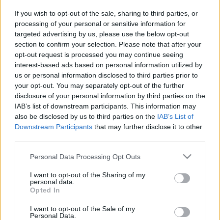
If you wish to opt-out of the sale, sharing to third parties, or
processing of your personal or sensitive information for
targeted advertising by us, please use the below opt-out
section to confirm your selection. Please note that after your
opt-out request is processed you may continue seeing
interest-based ads based on personal information utilized by
us or personal information disclosed to third parties prior to
A 48 éves Terfel január 17-én mutatkozik be, a
your opt-out. You may separately opt-out of the further
közönség január 19-én és január 22-én láthatja még.
disclosure of your personal information by third parties on the
Puccini művében
Martina Serafin
énekli a
IAB’s list of downstream participants. This information may
címszerepet,
Massimo Giordano
pedig
also be disclosed by us to third parties on the
IAB’s List of
Cavaradossit. Vezényel
Paolo Carignani.
Downstream Participants
that may further disclose it to other
third parties.
Please note that this website/app uses one or more Google
Az operaénekes pénteken kereste fel először azt a
Personal Data Processing Opt Outs
services and may gather and store information including but
helyszínt, ahol a róla elnevezett színház áll majd a
not limited to your visit or usage behaviour. You may click to
I want to opt-out of the Sharing of my
Bangor Egyetem területén.
personal data.
grant or deny consent to Google and its third-party tags to
A Theatr Bryn Terfel a walesi intézmény új művészeti
Opted In
use your data for below specified purposes in below Google
és innovációs központjában kap helyet és várhatóan
consent section.
idén ősszel nyílik meg.
I want to opt-out of the Sale of my
Personal Data.