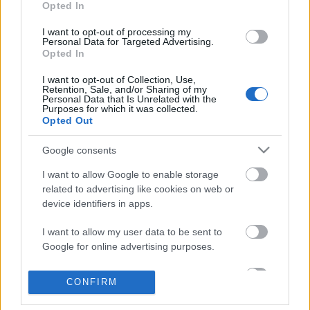
Opted In
I want to opt-out of processing my
Personal Data for Targeted Advertising.
Opted In
I want to opt-out of Collection, Use,
Retention, Sale, and/or Sharing of my
Ajánlott bejegyzések:
Personal Data that Is Unrelated with the
Purposes for which it was collected.
Opted Out
Indul az e-Trafó online programsorozat
Google consents
I want to allow Google to enable storage
related to advertising like cookies on web or
device identifiers in apps.
Nagy sikerrel zárult a Veszprémi Petőfi
Színház érzékenyítő fesztiválja
I want to allow my user data to be sent to
Google for online advertising purposes.
I want to allow Google to send me
CONFIRM
personalized advertising.
Akárki a Dóm téren