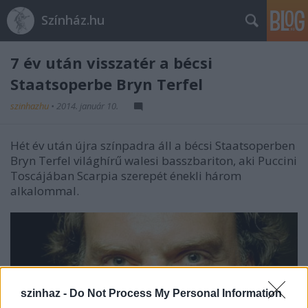
Színház.hu
7 év után visszatér a bécsi
Staatsoperbe Bryn Terfel
szinhazhu
•
2014. január 10.
Hét év után újra színpadra áll a bécsi Staatsoperben
Bryn Terfel világhírű walesi basszbariton, aki Puccini
Toscájában Scarpia szerepét énekli három
alkalommal.
szinhaz -
Do Not Process My Personal Information